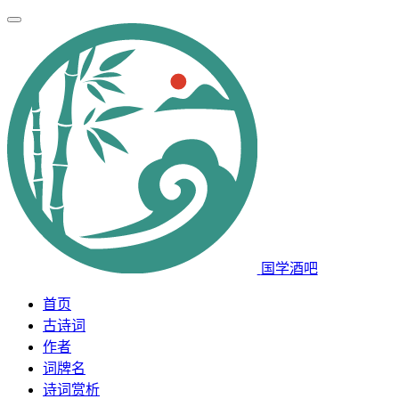
国学酒吧
首页
古诗词
作者
词牌名
诗词赏析