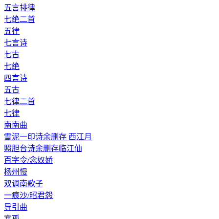
五言排律
七绝二首
五律
七言诗
七古
七绝
四言诗
五古
七律二首
七律
南南曲
雪泥一印诗余删存 西江月
照胆台诗余删存临江仙
百字令/念奴娇
杨州慢
双调南歌子
一痕沙/昭君怨
导引曲
塞孤