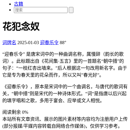
古籍
花犯念奴
词牌名
2025-01-03
迎春乐令
88°
“迎春乐令” 是唐宋词中的一种曲调名称，属慢辞（韵长的歌
词）。此标题出自《花间集·五言》里的一首题名“朝中措”的
句子：“一枝红杏出墙来。”后人根据这一句改用新名字。由于
它是专为春天里的花朵而作，所以又叫”春光好”。
《迎春乐令》，原本是宋词中的一个曲调名，与唐代的歌词有
关，“朝中措”则是宋代的一种诗体形式。“词“是指唐以后兴起
的填字唱和之歌，多用于宴会、应举或文人相悦。
阅读剩余 0%
本站所有文章资讯、展示的图片素材等内容均为注册用户上传
(部分报媒/平媒内容转载自网络合作媒体)，仅供学习参考。