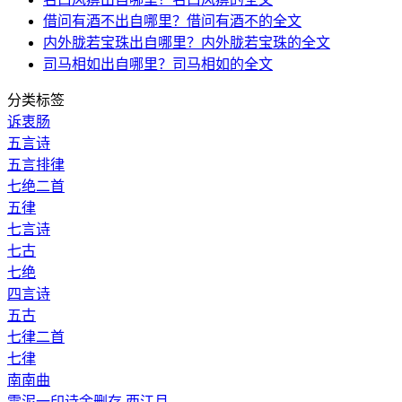
借问有酒不出自哪里？借问有酒不的全文
内外胧若宝珠出自哪里？内外胧若宝珠的全文
司马相如出自哪里？司马相如的全文
分类标签
诉衷肠
五言诗
五言排律
七绝二首
五律
七言诗
七古
七绝
四言诗
五古
七律二首
七律
南南曲
雪泥一印诗余删存 西江月