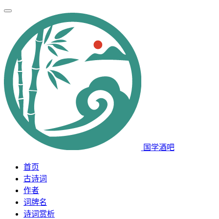
国学酒吧
首页
古诗词
作者
词牌名
诗词赏析