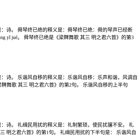
是：诗。 舜琴终已绝的释义是：舜琴终已绝：舜的琴声已经断
 yǐ jué。 舜琴终已绝是《梁鞞舞歌 其三 明之君六首》的第3
是：诗。 乐谐风自移的释义是：乐谐风自移：乐声和谐，风调自
是《梁鞞舞歌 其三 明之君六首》的第2句。 乐谐风自移的上半句
：诗。 礼缉民用扰的释义是：礼制繁琐，使民扰攘不安。 礼
歌 其三 明之君六首》的第1句。 礼缉民用扰的下半句是： 乐谐风自