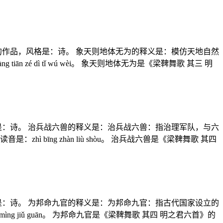
的作品，风格是：诗。 象天则地体无为的释义是：模仿天地自然
é dì tǐ wú wèi。 象天则地体无为是《梁鞞舞歌 其三 明
是：诗。 治兵战六兽的释义是：治兵战六兽：指治理军队，与六
īng zhàn liù shòu。 治兵战六兽是《梁鞞舞歌 其四
是：诗。 为邦命九官的释义是：为邦命九官：指古代国家设立的
 jiǔ guān。 为邦命九官是《梁鞞舞歌 其四 明之君六首》的