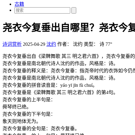
古籍
尧衣今复垂出自哪里？尧衣今
诗词赏析
2025-04-29
沈约
作者：
沈约
类型：
诗
77°
尧衣今复垂出自《梁鞞舞歌 其三 明之君六首》，尧衣今复垂
尧衣今复垂是南北朝代诗人沈约的作品，风格是：诗。
尧衣今复垂的释义是：尧衣今复垂：指尧帝时代的衣饰如今仍
尧衣今复垂是南北朝代诗人沈约的作品，风格是：诗。
尧衣今复垂的拼音读音是：yáo yī jīn fù chuí。
尧衣今复垂是《梁鞞舞歌 其三 明之君六首》的第4句。
尧衣今复垂的上半句是：
舜琴终已绝。
尧衣今复垂的下半句是：
象天则地体无为。
尧衣今复垂的全句是：尧衣今复垂。