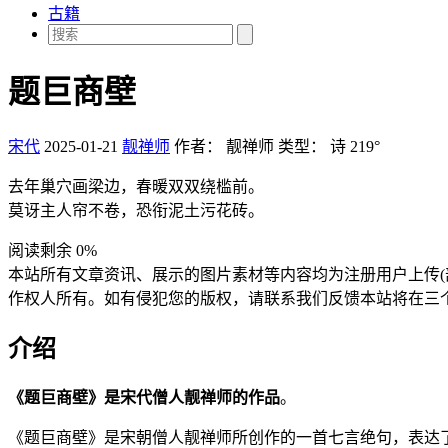
古籍
题巨商壁
宋代
2025-01-21
靓禅师
作者：
靓禅师
类型：
诗
219°
去年巢穴画梁边，春暖双双绕槛前。
莫讶主人帘不卷，恐衔泥土污花砖。
阅读剩余 0%
本站所有文章资讯、展示的图片素材等内容均为注册用户上传(
作权人所有。如有侵犯您的版权，请联系我们反馈本站将在三
介绍
《题巨商壁》是宋代僧人靓禅师的作品
。
《题巨商壁》是宋朝僧人靓禅师所创作的一首七言绝句，表达