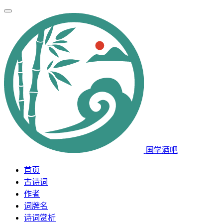
国学酒吧
首页
古诗词
作者
词牌名
诗词赏析