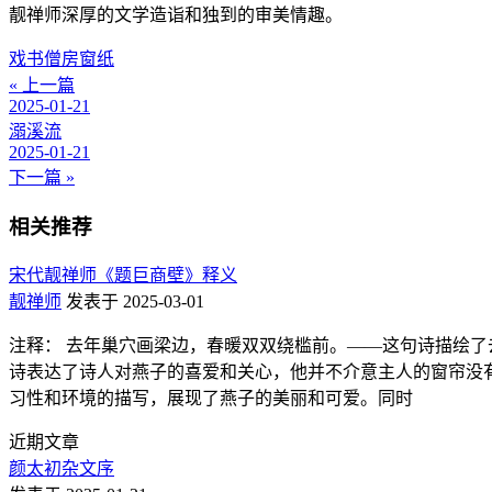
靓禅师深厚的文学造诣和独到的审美情趣。
戏书僧房窗纸
« 上一篇
2025-01-21
溺溪流
2025-01-21
下一篇 »
相关推荐
宋代靓禅师《题巨商壁》释义
靓禅师
发表于 2025-03-01
注释： 去年巢穴画梁边，春暖双双绕槛前。——这句诗描绘了
诗表达了诗人对燕子的喜爱和关心，他并不介意主人的窗帘没有
习性和环境的描写，展现了燕子的美丽和可爱。同时
近期文章
颜太初杂文序