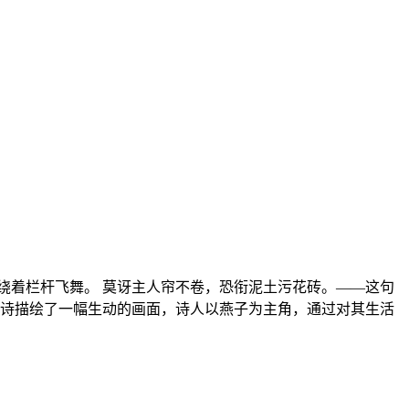
绕着栏杆飞舞。 莫讶主人帘不卷，恐衔泥土污花砖。——这句
首诗描绘了一幅生动的画面，诗人以燕子为主角，通过对其生活