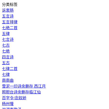
分类标签
诉衷肠
五言诗
五言排律
七绝二首
五律
七言诗
七古
七绝
四言诗
五古
七律二首
七律
南南曲
雪泥一印诗余删存 西江月
照胆台诗余删存临江仙
百字令/念奴娇
杨州慢