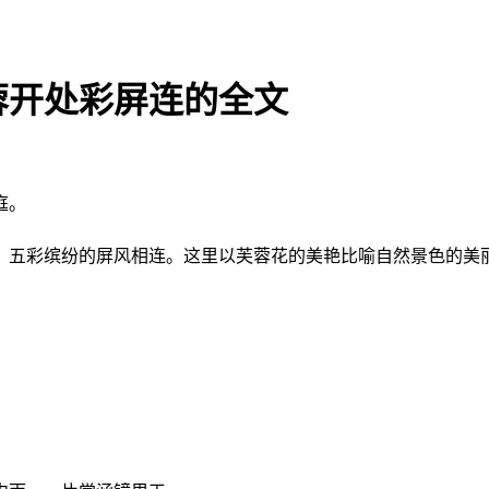
蓉开处彩屏连的全文
庭。
，五彩缤纷的屏风相连。这里以芙蓉花的美艳比喻自然景色的美丽
。