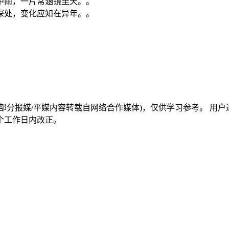
中雨，一片常涵镜里天。。
深处，变化应知在异年。。
部分报媒/平媒内容转载自网络合作媒体)，仅供学习参考。 用
个工作日内改正。