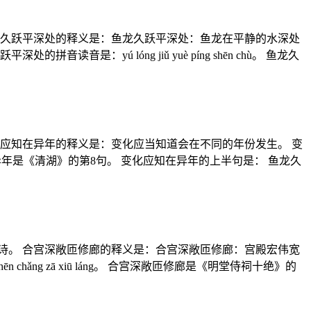
龙久跃平深处的释义是：鱼龙久跃平深处：鱼龙在平静的水深处
yú lóng jiǔ yuè píng shēn chù。 鱼龙久
应知在异年的释义是：变化应当知道会在不同的年份发生。 变
变化应知在异年是《清湖》的第8句。 变化应知在异年的上半句是： 鱼龙久
诗。 合宫深敞匝修廊的释义是：合宫深敞匝修廊：宫殿宏伟宽
ǎng zā xiū láng。 合宫深敞匝修廊是《明堂侍祠十绝》的