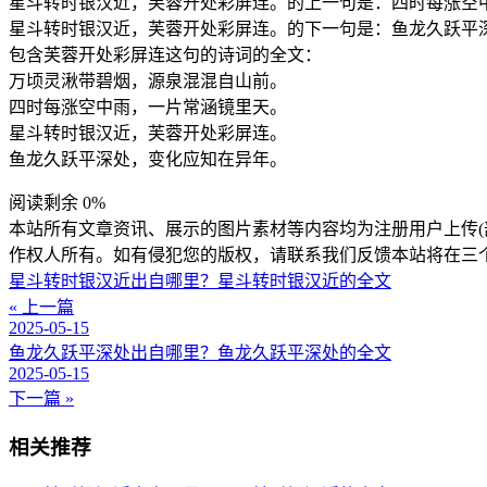
星斗转时银汉近，芙蓉开处彩屏连。的上一句是：四时每涨空
星斗转时银汉近，芙蓉开处彩屏连。的下一句是：鱼龙久跃平
包含芙蓉开处彩屏连这句的诗词的全文：
万顷灵湫带碧烟，源泉混混自山前。
四时每涨空中雨，一片常涵镜里天。
星斗转时银汉近，芙蓉开处彩屏连。
鱼龙久跃平深处，变化应知在异年。
阅读剩余 0%
本站所有文章资讯、展示的图片素材等内容均为注册用户上传(
作权人所有。如有侵犯您的版权，请联系我们反馈本站将在三
星斗转时银汉近出自哪里？星斗转时银汉近的全文
« 上一篇
2025-05-15
鱼龙久跃平深处出自哪里？鱼龙久跃平深处的全文
2025-05-15
下一篇 »
相关推荐