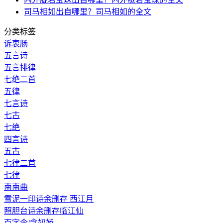
司马相如出自哪里？司马相如的全文
分类标签
诉衷肠
五言诗
五言排律
七绝二首
五律
七言诗
七古
七绝
四言诗
五古
七律二首
七律
南南曲
雪泥一印诗余删存 西江月
照胆台诗余删存临江仙
百字令/念奴娇