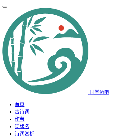
国学酒吧
首页
古诗词
作者
词牌名
诗词赏析