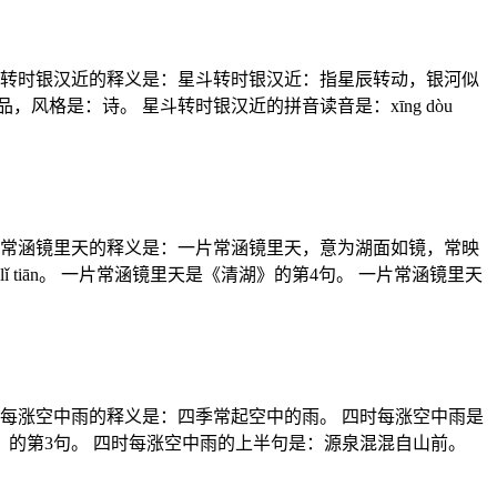
斗转时银汉近的释义是：星斗转时银汉近：指星辰转动，银河似
格是：诗。 星斗转时银汉近的拼音读音是：xīng dòu
片常涵镜里天的释义是：一片常涵镜里天，意为湖面如镜，常映
 lǐ tiān。 一片常涵镜里天是《清湖》的第4句。 一片常涵镜里天
每涨空中雨的释义是：四季常起空中的雨。 四时每涨空中雨是
雨是《清湖》的第3句。 四时每涨空中雨的上半句是：源泉混混自山前。