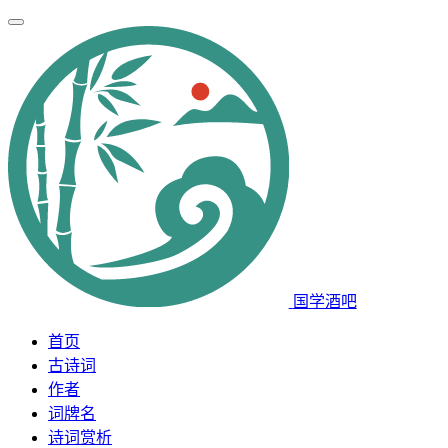
国学酒吧
首页
古诗词
作者
词牌名
诗词赏析