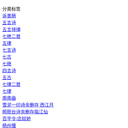
分类标签
诉衷肠
五言诗
五言排律
七绝二首
五律
七言诗
七古
七绝
四言诗
五古
七律二首
七律
南南曲
雪泥一印诗余删存 西江月
照胆台诗余删存临江仙
百字令/念奴娇
杨州慢