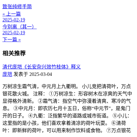
致张纯修手简
« 上一篇
2025-02-19
今别离（其一）
2025-02-19
下一篇 »
相关推荐
清代庞垲《长安杂兴效竹枝体》释义
庞垲
发表于 2025-03-04
万树凉生霜气清，中元月上九衢明。 小儿竞把清荷叶，万点
银花散火城。 注释： ①万树凉生：形容树木在凉爽的天气中
显得格外清新。 ②霜气清：指空气中弥漫着清爽、寒冷的气
息。 ③中元月：即农历七月十五日，俗称“中元节”，是鬼门
开的日子。 ④九衢：泛指繁华的道路或城市街道。 ⑤小儿：
这里指的是小孩，他们喜欢拿着清凉的荷叶玩耍。 ⑥清荷
叶：即新鲜的荷叶，可以用来制作饮料或食物。 ⑦万点银花