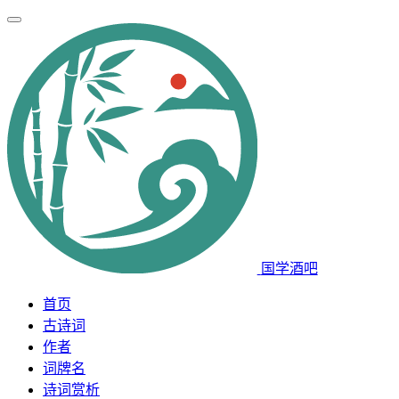
国学酒吧
首页
古诗词
作者
词牌名
诗词赏析