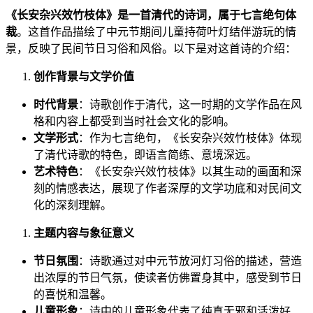
《长安杂兴效竹枝体》是一首清代的诗词，属于七言绝句体
裁
。这首作品描绘了中元节期间儿童持荷叶灯结伴游玩的情
景，反映了民间节日习俗和风俗。以下是对这首诗的介绍：
创作背景与文学价值
时代背景
：诗歌创作于清代，这一时期的文学作品在风
格和内容上都受到当时社会文化的影响。
文学形式
：作为七言绝句，《长安杂兴效竹枝体》体现
了清代诗歌的特色，即语言简练、意境深远。
艺术特色
：《长安杂兴效竹枝体》以其生动的画面和深
刻的情感表达，展现了作者深厚的文学功底和对民间文
化的深刻理解。
主题内容与象征意义
节日氛围
：诗歌通过对中元节放河灯习俗的描述，营造
出浓厚的节日气氛，使读者仿佛置身其中，感受到节日
的喜悦和温馨。
儿童形象
：诗中的儿童形象代表了纯真无邪和活泼好