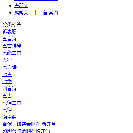
寄郡守
鹧鸪天二十二首 其四
分类标签
诉衷肠
五言诗
五言排律
七绝二首
五律
七言诗
七古
七绝
四言诗
五古
七律二首
七律
南南曲
雪泥一印诗余删存 西江月
照胆台诗余删存临江仙