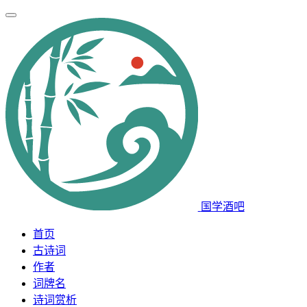
国学酒吧
首页
古诗词
作者
词牌名
诗词赏析