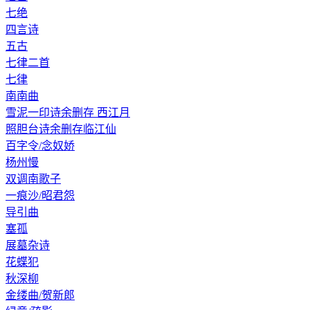
七绝
四言诗
五古
七律二首
七律
南南曲
雪泥一印诗余删存 西江月
照胆台诗余删存临江仙
百字令/念奴娇
杨州慢
双调南歌子
一痕沙/昭君怨
导引曲
塞孤
展墓杂诗
花蝶犯
秋深柳
金缕曲/贺新郎