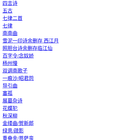
四言诗
五古
七律二首
七律
南南曲
雪泥一印诗余删存 西江月
照胆台诗余删存临江仙
百字令/念奴娇
杨州慢
双调南歌子
一痕沙/昭君怨
导引曲
塞孤
展墓杂诗
花蝶犯
秋深柳
金缕曲/贺新郎
绿意/疏影
重叠金/菩萨蛮