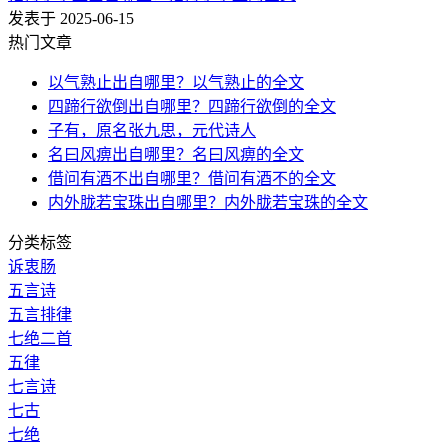
发表于 2025-06-15
热门文章
以气熟止出自哪里？以气熟止的全文
四蹄行欲倒出自哪里？四蹄行欲倒的全文
子有，原名张九思，元代诗人
名曰风痹出自哪里？名曰风痹的全文
借问有酒不出自哪里？借问有酒不的全文
内外胧若宝珠出自哪里？内外胧若宝珠的全文
分类标签
诉衷肠
五言诗
五言排律
七绝二首
五律
七言诗
七古
七绝