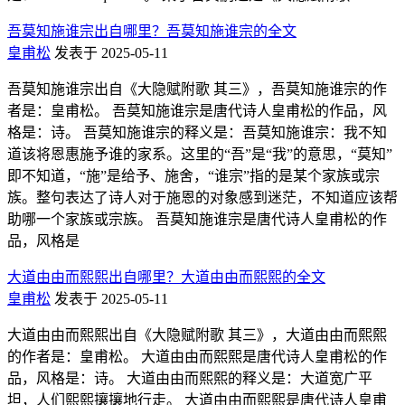
吾莫知施谁宗出自哪里？吾莫知施谁宗的全文
皇甫松
发表于 2025-05-11
吾莫知施谁宗出自《大隐赋附歌 其三》，吾莫知施谁宗的作
者是：皇甫松。 吾莫知施谁宗是唐代诗人皇甫松的作品，风
格是：诗。 吾莫知施谁宗的释义是：吾莫知施谁宗：我不知
道该将恩惠施予谁的家系。这里的“吾”是“我”的意思，“莫知”
即不知道，“施”是给予、施舍，“谁宗”指的是某个家族或宗
族。整句表达了诗人对于施恩的对象感到迷茫，不知道应该帮
助哪一个家族或宗族。 吾莫知施谁宗是唐代诗人皇甫松的作
品，风格是
大道由由而熙熙出自哪里？大道由由而熙熙的全文
皇甫松
发表于 2025-05-11
大道由由而熙熙出自《大隐赋附歌 其三》，大道由由而熙熙
的作者是：皇甫松。 大道由由而熙熙是唐代诗人皇甫松的作
品，风格是：诗。 大道由由而熙熙的释义是：大道宽广平
坦，人们熙熙攘攘地行走。 大道由由而熙熙是唐代诗人皇甫