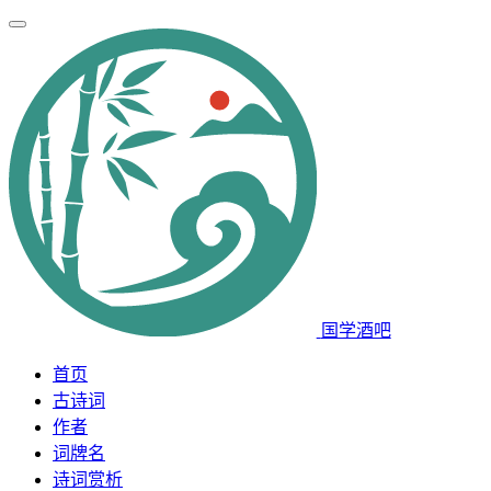
国学酒吧
首页
古诗词
作者
词牌名
诗词赏析