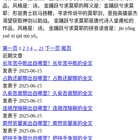
品，风格是：诗。 金踊跃兮求莫耶的释义是：金踊跃兮求莫
耶：形容勇士跃马扬鞭，寻求传说中的莫耶剑，意指英雄豪杰
渴望获取神剑以助战。 金踊跃兮求莫耶是唐代诗人皇甫松的
作品，风格是：诗。 金踊跃兮求莫耶的拼音读音是：jīn yǒng
yuè xī qiú mò yé。
第一页
1
2
3
4
...
21
下一页
尾页
近期文章
长年苦中乾出自哪里？长年苦中乾的全文
发表于 2025-06-15
占数还鄙酂出自哪里？占数还鄙酂的全文
发表于 2025-06-15
久矣吾衰颓出自哪里？久矣吾衰颓的全文
发表于 2025-06-15
连挹茂陵碗出自哪里？连挹茂陵碗的全文
发表于 2025-06-15
索然贫窭家出自哪里？索然贫窭家的全文
发表于 2025-06-15
把持手争盥出自哪里？把持手争盥的全文