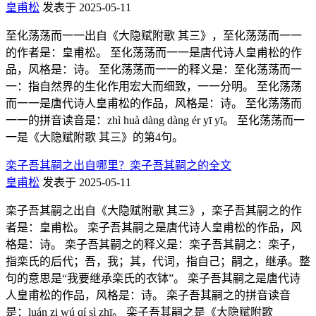
皇甫松
发表于 2025-05-11
至化荡荡而一一出自《大隐赋附歌 其三》，至化荡荡而一一
的作者是：皇甫松。 至化荡荡而一一是唐代诗人皇甫松的作
品，风格是：诗。 至化荡荡而一一的释义是：至化荡荡而一
一：指自然界的生化作用宏大而细致，一一分明。 至化荡荡
而一一是唐代诗人皇甫松的作品，风格是：诗。 至化荡荡而
一一的拼音读音是：zhì huà dàng dàng ér yī yī。 至化荡荡而一
一是《大隐赋附歌 其三》的第4句。
栾子吾其嗣之出自哪里？栾子吾其嗣之的全文
皇甫松
发表于 2025-05-11
栾子吾其嗣之出自《大隐赋附歌 其三》，栾子吾其嗣之的作
者是：皇甫松。 栾子吾其嗣之是唐代诗人皇甫松的作品，风
格是：诗。 栾子吾其嗣之的释义是：栾子吾其嗣之：栾子，
指栾氏的后代；吾，我；其，代词，指自己；嗣之，继承。整
句的意思是“我要继承栾氏的衣钵”。 栾子吾其嗣之是唐代诗
人皇甫松的作品，风格是：诗。 栾子吾其嗣之的拼音读音
是：luán zi wú qí sì zhī。 栾子吾其嗣之是《大隐赋附歌