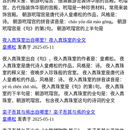
宫的释义是：朝游玳瑁宫：指清晨游览装饰华丽的宫殿。玳瑁
宫，古代指装饰华丽的宫殿，玳瑁是一种珍贵材料，常用来装
饰宫殿。 朝游玳瑁宫是唐代诗人皇甫松的作品，风格是：
诗。 朝游玳瑁宫的拼音读音是：cháo yóu dài mào gōng。 朝游
玳瑁宫是《句》的第2句。 朝游玳瑁宫的上半句是
夜入真珠室出自哪里？夜入真珠室的全文
皇甫松
发表于 2025-05-11
夜入真珠室出自《句》，夜入真珠室的作者是：皇甫松。 夜
入真珠室是唐代诗人皇甫松的作品，风格是：诗。 夜入真珠
室的释义是：夜晚步入珍珠般的宫室。 夜入真珠室是唐代诗
人皇甫松的作品，风格是：诗。 夜入真珠室的拼音读音是：
yè rù zhēn zhū shì。 夜入真珠室是《句》的第1句。 夜入真珠
室的下半句是：朝游玳瑁宫。 夜入真珠室的全句是：夜入真
珠室，朝游玳瑁宫。 包含夜入真珠室这句的诗词的全文
栾子吾其与焉出自哪里？栾子吾其与焉的全文
皇甫松
发表于 2025-05-11