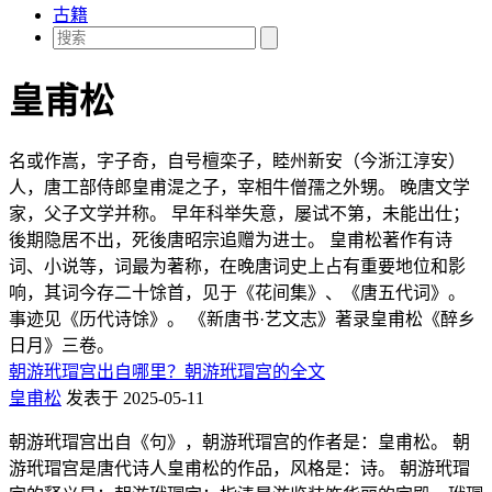
古籍
皇甫松
名或作嵩，字子奇，自号檀栾子，睦州新安（今浙江淳安）
人，唐工部侍郎皇甫湜之子，宰相牛僧孺之外甥。 晚唐文学
家，父子文学并称。 早年科举失意，屡试不第，未能出仕；
後期隐居不出，死後唐昭宗追赠为进士。 皇甫松著作有诗
词、小说等，词最为著称，在晚唐词史上占有重要地位和影
响，其词今存二十馀首，见于《花间集》、《唐五代词》。
事迹见《历代诗馀》。 《新唐书·艺文志》著录皇甫松《醉乡
日月》三卷。
朝游玳瑁宫出自哪里？朝游玳瑁宫的全文
皇甫松
发表于 2025-05-11
朝游玳瑁宫出自《句》，朝游玳瑁宫的作者是：皇甫松。 朝
游玳瑁宫是唐代诗人皇甫松的作品，风格是：诗。 朝游玳瑁