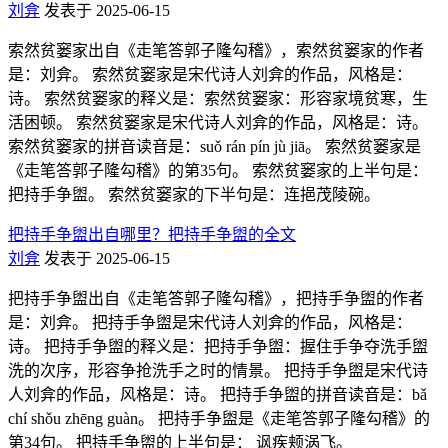
刘弇
发表于 2025-06-15
索然贫窭家出自《走笔答郭子隆勾稽》，索然贫窭家的作者
是：刘弇。 索然贫窭家是宋代诗人刘弇的作品，风格是：
诗。 索然贫窭家的释义是：索然贫窭家：形容家境贫寒，生
活困顿。 索然贫窭家是宋代诗人刘弇的作品，风格是：诗。
索然贫窭家的拼音读音是：suǒ rán pín jù jiā。 索然贫窭家是
《走笔答郭子隆勾稽》的第35句。 索然贫窭家的上半句是：
把持手争盥。 索然贫窭家的下半句是：连挹茂陵碗。
把持手争盥出自哪里？把持手争盥的全文
刘弇
发表于 2025-06-15
把持手争盥出自《走笔答郭子隆勾稽》，把持手争盥的作者
是：刘弇。 把持手争盥是宋代诗人刘弇的作品，风格是：
诗。 把持手争盥的释义是：把持手争盥：握住手争夺洗手盥
洗的次序，形容争抢洗手之时的情景。 把持手争盥是宋代诗
人刘弇的作品，风格是：诗。 把持手争盥的拼音读音是：bǎ
chí shǒu zhēng guàn。 把持手争盥是《走笔答郭子隆勾稽》的
第34句。 把持手争盥的上半句是： 讽疾颊涡飞。