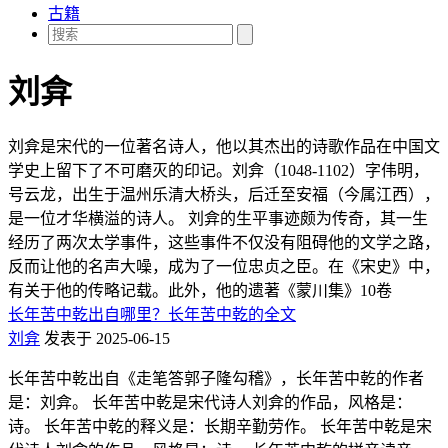
古籍
刘弇
刘弇是宋代的一位著名诗人，他以其杰出的诗歌作品在中国文
学史上留下了不可磨灭的印记。刘弇（1048-1102）字伟明，
号云龙，出生于温州乐清大桥头，后迁至安福（今属江西），
是一位才华横溢的诗人。 刘弇的生平事迹颇为传奇，其一生
经历了两次太学事件，这些事件不仅没有阻碍他的文学之路，
反而让他的名声大噪，成为了一位忠贞之臣。在《宋史》中，
有关于他的传略记载。此外，他的遗著《蒙川集》10卷
长年苦中乾出自哪里？长年苦中乾的全文
刘弇
发表于 2025-06-15
长年苦中乾出自《走笔答郭子隆勾稽》，长年苦中乾的作者
是：刘弇。 长年苦中乾是宋代诗人刘弇的作品，风格是：
诗。 长年苦中乾的释义是：长期辛勤劳作。 长年苦中乾是宋