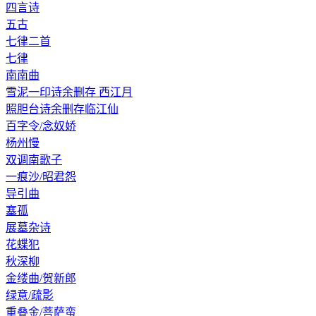
四言诗
五古
七律二首
七律
南南曲
雪泥一印诗余删存 西江月
照胆台诗余删存临江仙
百字令/念奴娇
杨州慢
双调南歌子
一痕沙/昭君怨
导引曲
塞孤
展墓杂诗
花蝶犯
秋深柳
金缕曲/贺新郎
绿意/疏影
重叠金/菩萨蛮