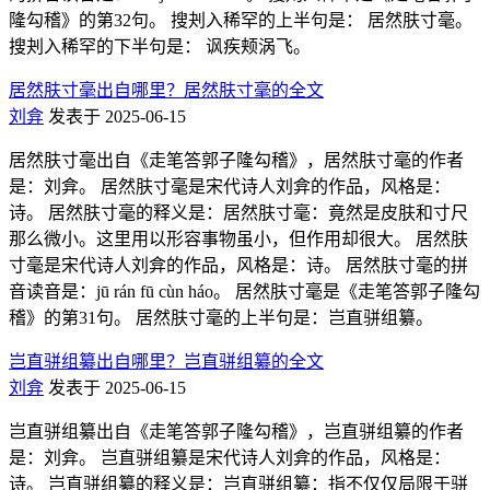
隆勾稽》的第32句。 搜刔入稀罕的上半句是： 居然肤寸毫。
搜刔入稀罕的下半句是： 讽疾颊涡飞。
居然肤寸毫出自哪里？居然肤寸毫的全文
刘弇
发表于 2025-06-15
居然肤寸毫出自《走笔答郭子隆勾稽》，居然肤寸毫的作者
是：刘弇。 居然肤寸毫是宋代诗人刘弇的作品，风格是：
诗。 居然肤寸毫的释义是：居然肤寸毫：竟然是皮肤和寸尺
那么微小。这里用以形容事物虽小，但作用却很大。 居然肤
寸毫是宋代诗人刘弇的作品，风格是：诗。 居然肤寸毫的拼
音读音是：jū rán fū cùn háo。 居然肤寸毫是《走笔答郭子隆勾
稽》的第31句。 居然肤寸毫的上半句是：岂直骈组纂。
岂直骈组纂出自哪里？岂直骈组纂的全文
刘弇
发表于 2025-06-15
岂直骈组纂出自《走笔答郭子隆勾稽》，岂直骈组纂的作者
是：刘弇。 岂直骈组纂是宋代诗人刘弇的作品，风格是：
诗。 岂直骈组纂的释义是：岂直骈组纂：指不仅仅局限于骈