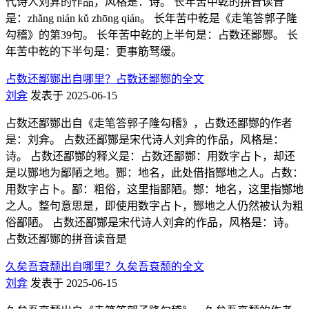
代诗人刘弇的作品，风格是：诗。 长年苦中乾的拼音读音
是：zhǎng nián kǔ zhōng qián。 长年苦中乾是《走笔答郭子隆
勾稽》的第39句。 长年苦中乾的上半句是：占数还鄙酂。 长
年苦中乾的下半句是：更事筋驽缓。
占数还鄙酂出自哪里？占数还鄙酂的全文
刘弇
发表于 2025-06-15
占数还鄙酂出自《走笔答郭子隆勾稽》，占数还鄙酂的作者
是：刘弇。 占数还鄙酂是宋代诗人刘弇的作品，风格是：
诗。 占数还鄙酂的释义是：占数还鄙酂：用数字占卜，却还
是以酂地为鄙陋之地。酂：地名，此处借指酂地之人。占数：
用数字占卜。鄙：粗俗，这里指鄙陋。酂：地名，这里指酂地
之人。整句意思是，即使用数字占卜，酂地之人仍然被认为粗
俗鄙陋。 占数还鄙酂是宋代诗人刘弇的作品，风格是：诗。
占数还鄙酂的拼音读音是
久矣吾衰颓出自哪里？久矣吾衰颓的全文
刘弇
发表于 2025-06-15