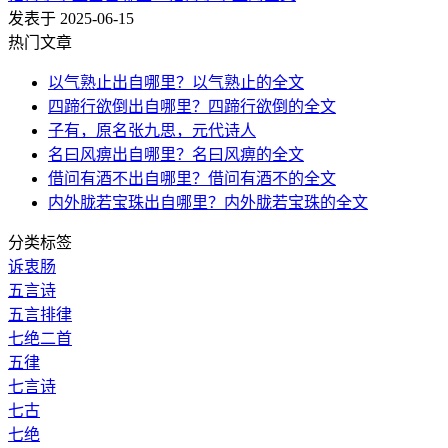
发表于 2025-06-15
热门文章
以气熟止出自哪里？以气熟止的全文
四蹄行欲倒出自哪里？四蹄行欲倒的全文
子有，原名张九思，元代诗人
名曰风痹出自哪里？名曰风痹的全文
借问有酒不出自哪里？借问有酒不的全文
内外胧若宝珠出自哪里？内外胧若宝珠的全文
分类标签
诉衷肠
五言诗
五言排律
七绝二首
五律
七言诗
七古
七绝