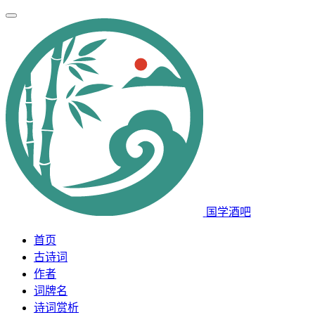
国学酒吧
首页
古诗词
作者
词牌名
诗词赏析