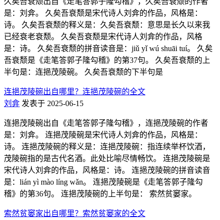
久矣吾衰颓出自《走笔答郭子隆勾稽》，久矣吾衰颓的作者
是：刘弇。 久矣吾衰颓是宋代诗人刘弇的作品，风格是：
诗。 久矣吾衰颓的释义是：久矣吾衰颓：意思是长久以来我
已经衰老衰颓。 久矣吾衰颓是宋代诗人刘弇的作品，风格
是：诗。 久矣吾衰颓的拼音读音是：jiǔ yǐ wú shuāi tuí。 久矣
吾衰颓是《走笔答郭子隆勾稽》的第37句。 久矣吾衰颓的上
半句是：连挹茂陵碗。 久矣吾衰颓的下半句是
连挹茂陵碗出自哪里？连挹茂陵碗的全文
刘弇
发表于 2025-06-15
连挹茂陵碗出自《走笔答郭子隆勾稽》，连挹茂陵碗的作者
是：刘弇。 连挹茂陵碗是宋代诗人刘弇的作品，风格是：
诗。 连挹茂陵碗的释义是：连挹茂陵碗：指连续举杯饮酒，
茂陵碗指的是古代名酒。此处比喻尽情畅饮。 连挹茂陵碗是
宋代诗人刘弇的作品，风格是：诗。 连挹茂陵碗的拼音读音
是：lián yì mào líng wǎn。 连挹茂陵碗是《走笔答郭子隆勾
稽》的第36句。 连挹茂陵碗的上半句是： 索然贫窭家。
索然贫窭家出自哪里？索然贫窭家的全文