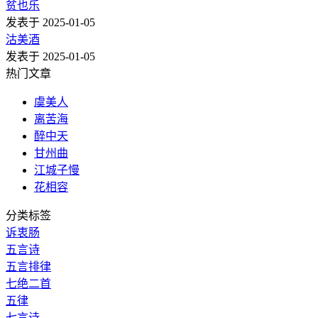
贫也乐
发表于 2025-01-05
沽美酒
发表于 2025-01-05
热门文章
虞美人
离苦海
醉中天
甘州曲
江城子慢
花相容
分类标签
诉衷肠
五言诗
五言排律
七绝二首
五律
七言诗