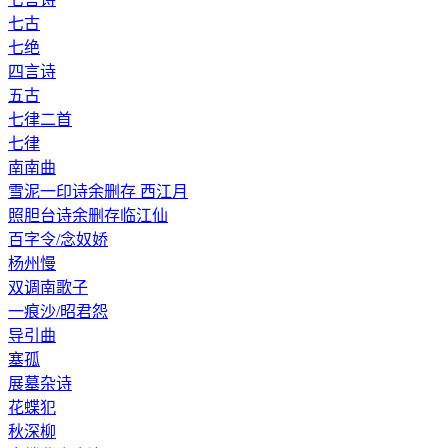
七古
七绝
四言诗
五古
七律二首
七律
南南曲
雪泥一印诗余删存 西江月
照胆台诗余删存临江仙
百字令/念奴娇
杨州慢
双调南歌子
一痕沙/昭君怨
导引曲
塞孤
展墓杂诗
花蝶犯
秋深柳