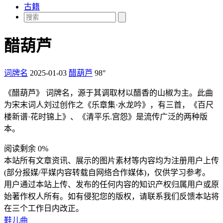
古籍
醋葫芦
词牌名
2025-01-03
醋葫芦
98°
《醋葫芦》 词牌名，源于其调取材以醋香的山椒为主。此曲
为宋末词人刘过创作之《乐章集·水龙吟》，有三首，《百尺
楼新谱·花时锦上》、《清平乐.宫怨》是流传广泛的两种版
本。
阅读剩余 0%
本站所有文章资讯、展示的图片素材等内容均为注册用户上传
(部分报媒/平媒内容转载自网络合作媒体)，仅供学习参考。
用户通过本站上传、发布的任何内容的知识产权归属用户或原
始著作权人所有。如有侵犯您的版权，请联系我们反馈本站将
在三个工作日内改正。
鞋儿曲