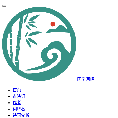
国学酒吧
首页
古诗词
作者
词牌名
诗词赏析