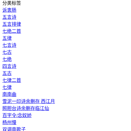
分类标签
诉衷肠
五言诗
五言排律
七绝二首
五律
七言诗
七古
七绝
四言诗
五古
七律二首
七律
南南曲
雪泥一印诗余删存 西江月
照胆台诗余删存临江仙
百字令/念奴娇
杨州慢
双调南歌子