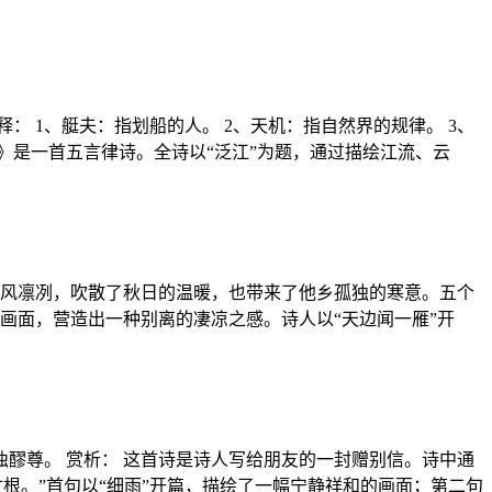
： 1、艇夫：指划船的人。 2、天机：指自然界的规律。 3、
》是一首五言律诗。全诗以“泛江”为题，通过描绘江流、云
西风凛冽，吹散了秋日的温暖，也带来了他乡孤独的寒意。五个
画面，营造出一种别离的凄凉之感。诗人以“天边闻一雁”开
，同醉浊醪尊。 赏析： 这首诗是诗人写给朋友的一封赠别信。诗中通
根。”首句以“细雨”开篇，描绘了一幅宁静祥和的画面；第二句