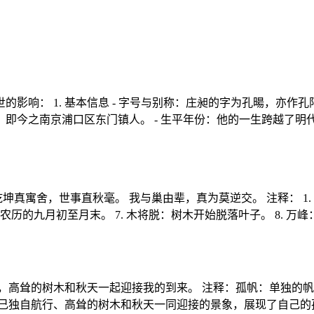
影响： 1. 基本信息 - 字号与别称：庄昶的字为孔暘，亦作孔
南京浦口区东门镇人。 - 生平年份：他的一生跨越了明代中叶到晚
寓舍，世事直秋毫。 我与巢由辈，真为莫逆交。 注释： 1. 老夫
农历的九月初至月末。 7. 木将脱：树木开始脱落叶子。 8. 万峰
，高耸的树木和秋天一起迎接我的到来。 注释：孤帆：单独的
己独自航行、高耸的树木和秋天一同迎接的景象，展现了自己的孤