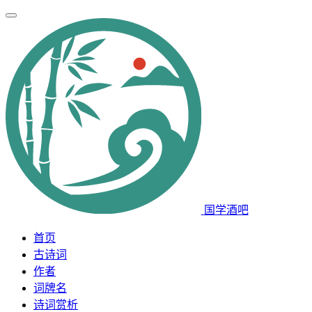
国学酒吧
首页
古诗词
作者
词牌名
诗词赏析