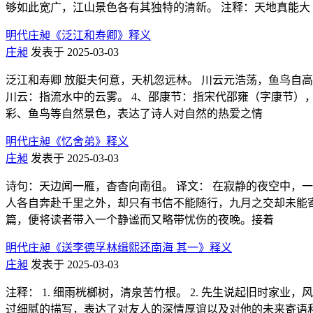
够如此宽广，江山景色各有其独特的清新。 注释：天地真能大
明代庄昶《泛江和寿卿》释义
庄昶
发表于 2025-03-03
泛江和寿卿 放艇夫何意，天机忽远林。 川云元浩荡，鱼鸟自高深
川云：指流水中的云雾。 4、邵康节：指宋代邵雍（字康节）
彩、鱼鸟等自然景色，表达了诗人对自然的热爱之情
明代庄昶《忆舍弟》释义
庄昶
发表于 2025-03-03
诗句：天边闻一雁，杳杳向南徂。 译文： 在寂静的夜空中，
人各自奔赴千里之外，却只有书信不能随行，九月之交却未能寄
篇，便将读者带入一个静谧而又略带忧伤的夜晚。接着
明代庄昶《送李德孚林缉熙还南海 其一》释义
庄昶
发表于 2025-03-03
注释： 1. 细雨桄榔树，清泉苦竹根。 2. 先生说起旧时家业
过细腻的描写，表达了对友人的深情厚谊以及对他的未来寄语和