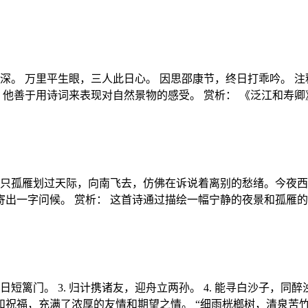
。 万里平生眼，三人此日心。 因思邵康节，终日打乖吟。 注释
，他善于用诗词来表现对自然景物的感受。 赏析： 《泛江和寿卿
一只孤雁划过天际，向南飞去，仿佛在诉说着离别的愁绪。今夜
出一字问候。 赏析： 这首诗通过描绘一幅宁静的夜景和孤雁的
，风日短篱门。 3. 归计携诸友，迎舟立两孙。 4. 能寻白沙子
祝福，充满了浓厚的友情和期望之情。 “细雨桄榔树，清泉苦竹