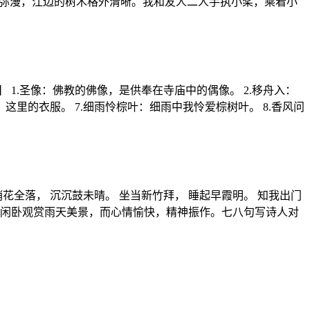
雾弥漫，江边的树木格外清晰。我和友人二人手执小桨，乘着小
 1.圣像：佛教的佛像，是供奉在寺庙中的偶像。 2.移舟入：
：这里的衣服。 7.细雨怜棕叶：细雨中我怜爱棕树叶。 8.香风问
全落， 沉沉鼓未晴。 坐当新竹拜， 睡起早霞明。 知我出门
己闲卧观赏雨天美景，而心情愉快，精神振作。七八句写诗人对