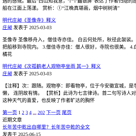
遇的感慨。最后“西山知我意，个个矗银屏”表达了作者归隐的
船在江面上荡漾。 赏析：①“江晚真堪画，烟中树树清”
明代庄昶《圣像寺》释义
庄昶
发表于 2025-03-03
圣像寺 圣像移舟入，僧佳寺亦佳。 白云何处所，秋径此袈裟。 
把船移到寺院内。 3.僧佳寺亦佳：僧人很好，寺院也很美。 4.
橘花
明代庄昶《次孤鹤老人观物亭坐雨 其一》释义
庄昶
发表于 2025-03-03
【注释】次：跟随。观物亭：即看物亭，位于今安徽宣城，是李白
懒， 连阴故有情。 【赏析】此诗为七言律诗。首二句写诗人
这种天气的喜爱，也反映了作者旷达的胸怀
第一页
1
2
3
4
...
202
下一页
尾页
近期文章
长年苦中乾出自哪里？长年苦中乾的全文
发表于 2025-06-15