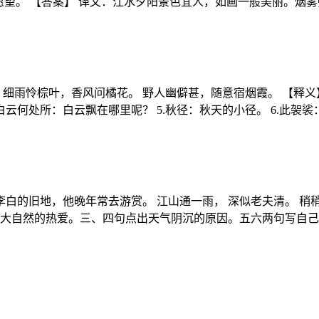
愿望。 【答案】 译文：江水夕阳景色宜人，如画一般美丽。烟
细雨怜棕叶，香风问橘花。 野人幽僻甚，随意宿烟霞。 【释义】
白云何处所：白云飘在哪里呢？ 5.秋径：秋天的小径。 6.此袈裟
的旧地，他晚年常去游赏。 江山通一雨， 深似老夫清。 稍稍花
对大自然的热爱。三、四句点出天气阴沉的原因。五六两句写自