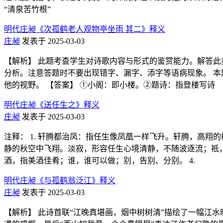
“清泉苦竹根”
明代庄昶《次孤鹤老人观物亭坐雨 其二》释义
庄昶
发表于 2025-03-03
【解析】 此题考查学生对诗歌内容与形式的鉴赏能力。解答此
分析。注意答题时不要出现错字、漏字、添字等语病现象。 本
他的视野。 【答案】 ①小阁：即小楼。②题诗：指登楼写诗
明代庄昶《送任生之》释义
庄昶
发表于 2025-03-03
注释： 1. 轩腾都治凤：指任生像凤凰一样飞升。轩腾，高翔
静的秋空中飞翔。淡寂，形容任生心境清静，不随波逐流；祗，
酒，指美酒佳肴；谁，谁可以做；别，告别、分别。 4.
明代庄昶《与孤鹤翁泛江》释义
庄昶
发表于 2025-03-03
【解析】 此诗首联“江晚真堪画，烟中树树清”描绘了一幅江