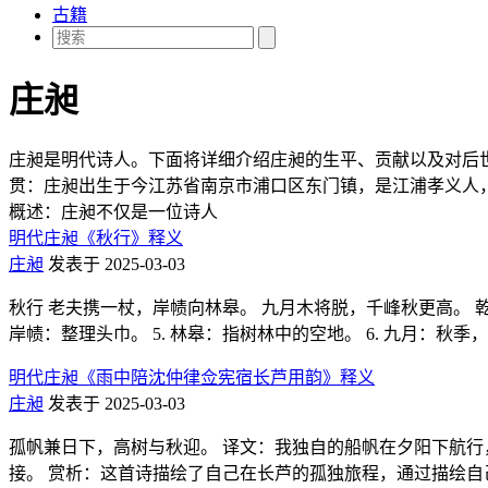
古籍
庄昶
庄昶是明代诗人。下面将详细介绍庄昶的生平、贡献以及对后世的
贯：庄昶出生于今江苏省南京市浦口区东门镇，是江浦孝义人，即今之
概述：庄昶不仅是一位诗人
明代庄昶《秋行》释义
庄昶
发表于 2025-03-03
秋行 老夫携一杖，岸帻向林皋。 九月木将脱，千峰秋更高。 乾坤真
岸帻：整理头巾。 5. 林皋：指树林中的空地。 6. 九月：秋季，
明代庄昶《雨中陪沈仲律佥宪宿长芦用韵》释义
庄昶
发表于 2025-03-03
孤帆兼日下，高树与秋迎。 译文：我独自的船帆在夕阳下航行
接。 赏析：这首诗描绘了自己在长芦的孤独旅程，通过描绘自