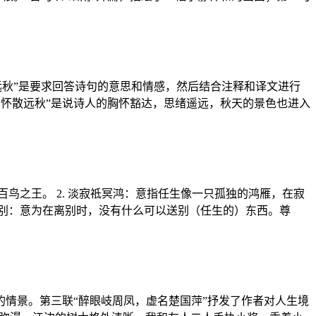
远秋”是要求回答诗句的意思和情感，然后结合注释和译文进行
高怀散远秋”是说诗人的胸怀豁达，思绪遥远，秋天的景色也进入
鸟之王。 2. 淡寂祗冥鸿：意指任生像一只孤独的鸿雁，在寂
谁别：意为在离别时，没有什么可以送别（任生的）东西。尊
的情景。第三联“醉眼岐周凤，虚名楚国萍”抒发了作者对人生境