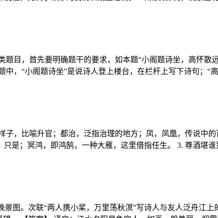
类题目，首先要明确题干的要求，如本题“小阁题诗坐，高怀散
题中，“小阁题诗坐”是说诗人登上楼台，在栏杆上写下诗句；“
的样子，比喻升官；都治，泛指治理的地方；凤，凤凰，传说中的百
只是；冥鸿，即鸿鹄，一种大雁，这里借指任生。 3. 尊酒堪
水晚景图。次联“两人携小桨，万里荡秋溟”写诗人与友人泛舟江上