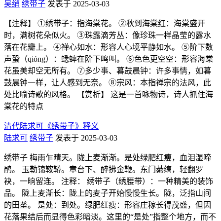
吴绡
绣带子
发表于 2025-03-03
【注释】 ①绣带子：指海棠花。 ②秋到海棠红：海棠盛开
时，满树花朵似火。 ③珠露滴芳丛：像珍珠一样晶莹的露水
落在花瓣上。 ④禅心如水：形容人心境平静如水。 ⑤阶下数
声蛩（qióng）：蟋蟀在阶下鸣叫。 ⑥色色更空空：形容海棠
花虽美却空无所有。 ⑦多少事、暮鼓晨钟：许多事情，如暮
鼓晨钟一样，让人感到无奈。 ⑧宗风：本指禅宗的法风，此
处比喻诗歌的风格。 【赏析】 这是一首咏物诗，诗人抓住海
棠花的特点
清代陆求可《绣带子》释义
陆求可
绣带子
发表于 2025-03-03
绣带子 梅雨乍晴天。陇上麦渐渐。是处绿肥红瘦，血泪湿啼
鹃。 玉勒锦鞍鞯。章台下、醉拂金鞭。东门綦缟，轻翻罗
袂，一晌留连。 注释： 绣带子（绣腰带）：一种精美的装饰
品。 陇上麦渐长：陇上的麦子开始慢慢生长。陇，泛指山间
的田垄。 是处：到处。绿肥红瘦：形容庄稼长得茂盛，但因
花落果结后而显得色彩暗淡。这里的“是处”指整个地方，而不