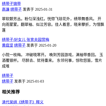
绣带子锦带
高濂
绣带子
发表于 2025-01-31
翠软颤芳丛。粉匀深浅红。恍惚飞琼花外，绣带舞香风。 开
向雨蒙蒙。翻翠袖、似泣芳容。佳人着意，晓来攀折，为惜飘
蓬
绣带子/好女儿 张宽夫园赏梅
黄庭坚
绣带子
发表于 2025-01-20
小院一枝梅。 冲破晓寒开。 晚到芳园游戏，满袖带香回。 玉
酒覆银杯。 尽醉去、犹待重来。 东邻何事，惊吹怨笛，雪片
成堆
绣带子
绣带子
发表于 2025-01-03
相关推荐
清代吴绡《绣带子》释义