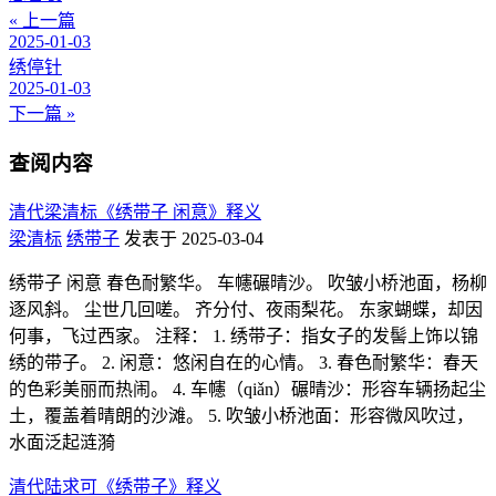
« 上一篇
2025-01-03
绣停针
2025-01-03
下一篇 »
查阅内容
清代梁清标《绣带子 闲意》释义
梁清标
绣带子
发表于 2025-03-04
绣带子 闲意 春色耐繁华。 车幰碾晴沙。 吹皱小桥池面，杨柳
逐风斜。 尘世几回嗟。 齐分付、夜雨梨花。 东家蝴蝶，却因
何事，飞过西家。 注释： 1. 绣带子：指女子的发髻上饰以锦
绣的带子。 2. 闲意：悠闲自在的心情。 3. 春色耐繁华：春天
的色彩美丽而热闹。 4. 车幰（qiǎn）碾晴沙：形容车辆扬起尘
土，覆盖着晴朗的沙滩。 5. 吹皱小桥池面：形容微风吹过，
水面泛起涟漪
清代陆求可《绣带子》释义