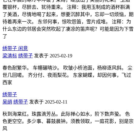
覆银杯，尽醉去、犹待重来。 注释：我用玉制成的酒杯斟满
了美酒，尽情地喝了起来，想要沉醉其中，忘却一切烦恼，期
待着再来一次。 东邻何事，惊吹怨笛，雪片成堆。 注释：为
什么东边的邻居会突然吹起了凄凉的笛声呢？可能是因为下雪
了
绣带子 闲意
梁清标
绣带子
发表于 2025-02-19
春色耐繁华。 车幰碾晴沙。 吹皱小桥池面，杨柳逐风斜。 尘
世几回嗟。 齐分付、夜雨梨花。 东家蝴蝶，却因何事，飞过
西家
绣带子
吴绡
绣带子
发表于 2025-02-11
秋到海棠红。珠露滴芳丛。此际禅心如水，阶下数声蛩。 色
色更空空。多少事、暮鼓晨钟。须教领取，一庭花影，别是宗
风