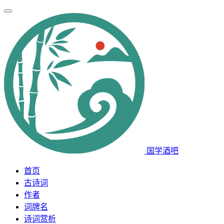
国学酒吧
首页
古诗词
作者
词牌名
诗词赏析