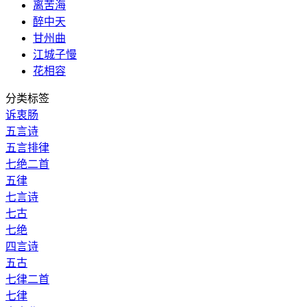
离苦海
醉中天
甘州曲
江城子慢
花相容
分类标签
诉衷肠
五言诗
五言排律
七绝二首
五律
七言诗
七古
七绝
四言诗
五古
七律二首
七律