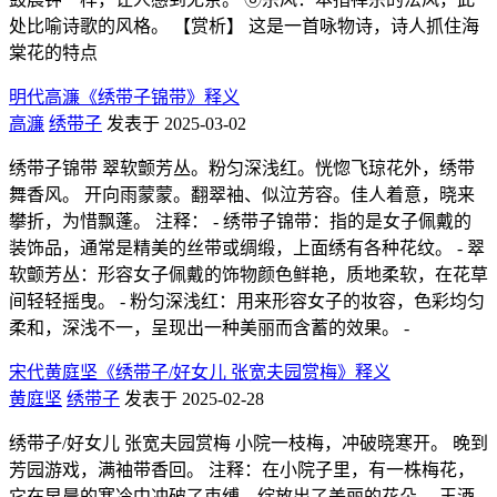
处比喻诗歌的风格。 【赏析】 这是一首咏物诗，诗人抓住海
棠花的特点
明代高濂《绣带子锦带》释义
高濂
绣带子
发表于 2025-03-02
绣带子锦带 翠软颤芳丛。粉匀深浅红。恍惚飞琼花外，绣带
舞香风。 开向雨蒙蒙。翻翠袖、似泣芳容。佳人着意，晓来
攀折，为惜飘蓬。 注释： - 绣带子锦带：指的是女子佩戴的
装饰品，通常是精美的丝带或绸缎，上面绣有各种花纹。 - 翠
软颤芳丛：形容女子佩戴的饰物颜色鲜艳，质地柔软，在花草
间轻轻摇曳。 - 粉匀深浅红：用来形容女子的妆容，色彩均匀
柔和，深浅不一，呈现出一种美丽而含蓄的效果。 -
宋代黄庭坚《绣带子/好女儿 张宽夫园赏梅》释义
黄庭坚
绣带子
发表于 2025-02-28
绣带子/好女儿 张宽夫园赏梅 小院一枝梅，冲破晓寒开。 晚到
芳园游戏，满袖带香回。 注释：在小院子里，有一株梅花，
它在早晨的寒冷中冲破了束缚，绽放出了美丽的花朵。 玉酒