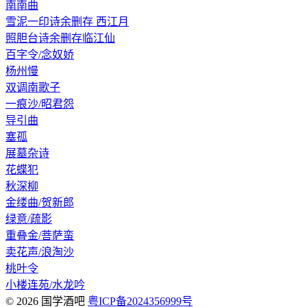
南南曲
雪泥一印诗余删存 西江月
照胆台诗余删存临江仙
百字令/念奴娇
杨州慢
双调南歌子
一痕沙/昭君怨
导引曲
塞孤
展墓杂诗
花蝶犯
秋深柳
金缕曲/贺新郎
绿意/疏影
重叠金/菩萨蛮
卖花声/浪淘沙
桃叶令
小楼连苑/水龙吟
© 2026 国学酒吧
粤ICP备2024356999号