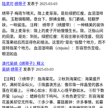
陆求可
绣带子
发表于 2025-03-03
绣带子 梅雨乍晴天。陇上麦渐渐。是处绿肥红瘦，血泪湿啼
鹃。 玉勒锦鞍鞯。章台下、醉拂金鞭。东门綦缟，轻翻罗
袂，一晌留连。 注释： 绣带子（绣腰带）：一种精美的装饰
品。 陇上麦渐长：陇上的麦子开始慢慢生长。陇，泛指山间
的田垄。 是处：到处。绿肥红瘦：形容庄稼长得茂盛，但因
花落果结后而显得色彩暗淡。这里的“是处”指整个地方，而不
是特指某个地方。 血泪湿啼鹃（chījuān）：形容悲伤至极，
眼泪如血
清代吴绡《绣带子》释义
吴绡
绣带子
发表于 2025-03-03
【注释】 ①绣带子：指海棠花。 ②秋到海棠红：海棠盛开
时，满树花朵似火。 ③珠露滴芳丛：像珍珠一样晶莹的露水
落在花瓣上。 ④禅心如水：形容人心境平静如水。 ⑤阶下数
声蛩（qióng）：蟋蟀在阶下鸣叫。 ⑥色色更空空：形容海棠
花虽美却空无所有。 ⑦多少事、暮鼓晨钟：许多事情，如暮
鼓晨钟一样，让人感到无奈。 ⑧宗风：本指禅宗的法风，此