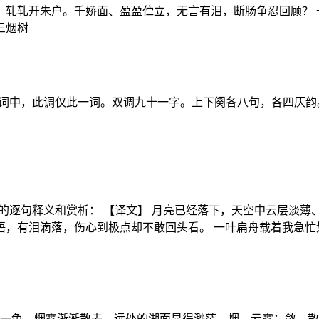
、轧轧开朱户。千娇面、盈盈伫立，无言有泪，断肠争忍回顾？ 
三烟树
宋词中，此调仅此一词。双调九十一字。上下阕各八句，各四仄韵
的逐句释义和赏析： 【译文】 月亮已经落下，天空中云层淡
语，有泪滴落，伤心到极点却不敢回头看。 一叶扁舟载着我急忙
指水天一色，烟雾渐渐散去，远处的湖面显得渺茫。烟，云雾；敛，散