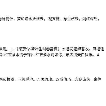
脉情怀，梦幻洛水凭谁去。 凝罗袜、惹尘愁绪。闹红深处。
。 1. 《采莲令·荷叶生时春露微》 水香花湿绿苔衣。风摇轻
令·红衣落水清于练》 红衣落水清如练，翠盖摇天白似银。 4.
西母楼阁，玉阙瑶池。万顷琉璃。双成倩巧，方朔诙谐。来往