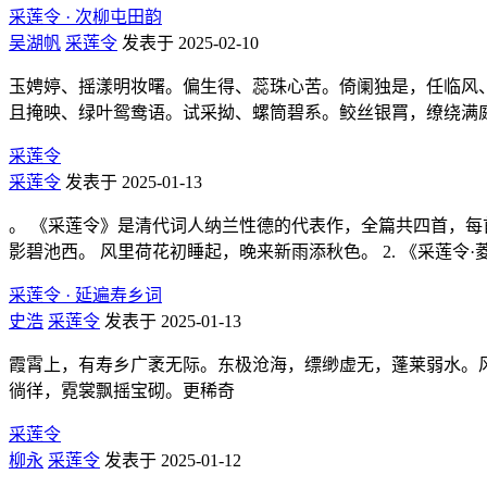
采莲令 · 次柳屯田韵
吴湖帆
采莲令
发表于 2025-02-10
玉娉婷、摇漾明妆曙。偏生得、蕊珠心苦。倚阑独是，任临风
且掩映、绿叶鸳鸯语。试采拗、螺筒碧系。鲛丝银罥，缭绕满
采莲令
采莲令
发表于 2025-01-13
。 《采莲令》是清代词人纳兰性德的代表作，全篇共四首，每首
影碧池西。 风里荷花初睡起，晚来新雨添秋色。 2. 《采莲令·
采莲令 · 延遍寿乡词
史浩
采莲令
发表于 2025-01-13
霞霄上，有寿乡广袤无际。东极沧海，缥缈虚无，蓬莱弱水。
徜徉，霓裳飘摇宝砌。更稀奇
采莲令
柳永
采莲令
发表于 2025-01-12