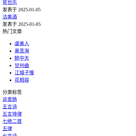
贫也乐
发表于 2025-01-05
沽美酒
发表于 2025-01-05
热门文章
虞美人
离苦海
醉中天
甘州曲
江城子慢
花相容
分类标签
诉衷肠
五言诗
五言排律
七绝二首
五律
七言诗