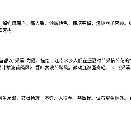
、绰约琉璃户。都人望、倾城艳色，横塘锦棹，浣纱西子曾顾。脉
庭芳树
都以“采莲”为题，描绘了江南水乡人们在盛夏时节采摘荷花的情景
菱叶萦波荷飐风》 菱叶萦波荷飐风。微动涟漪画舟轻。 3. 《采莲
风生屋浪，鼓楫扬旌，不许凡人得至。甚幽邃。试右望金枢外。 