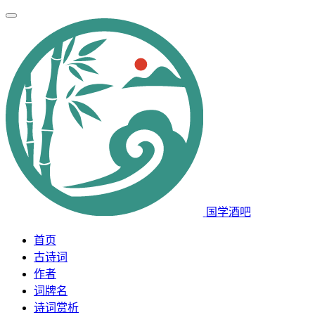
国学酒吧
首页
古诗词
作者
词牌名
诗词赏析