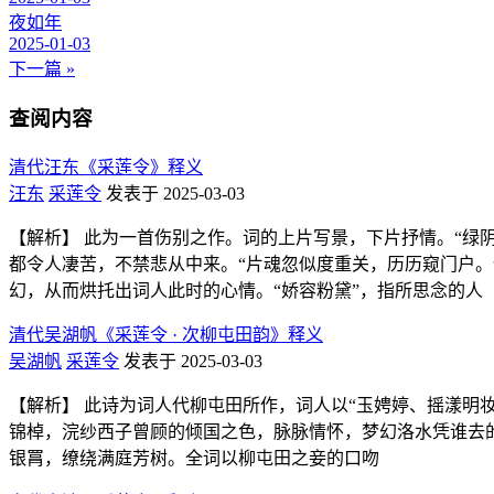
夜如年
2025-01-03
下一篇 »
查阅内容
清代汪东《采莲令》释义
汪东
采莲令
发表于 2025-03-03
【解析】 此为一首伤别之作。词的上片写景，下片抒情。“绿
都令人凄苦，不禁悲从中来。“片魂忽似度重关，历历窥门户。
幻，从而烘托出词人此时的心情。“娇容粉黛”，指所思念的人
清代吴湖帆《采莲令 · 次柳屯田韵》释义
吴湖帆
采莲令
发表于 2025-03-03
【解析】 此诗为词人代柳屯田所作，词人以“玉娉婷、摇漾明
锦棹，浣纱西子曾顾的倾国之色，脉脉情怀，梦幻洛水凭谁去
银罥，缭绕满庭芳树。全词以柳屯田之妾的口吻