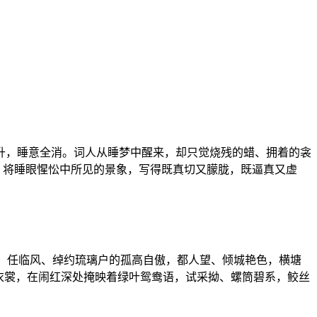
高升，睡意全消。词人从睡梦中醒来，却只觉烧残的蜡、拥着的衾
，将睡眼惺忪中所见的景象，写得既真切又朦胧，既逼真又虚
是，任临风、绰约琉璃户的孤高自傲，都人望、倾城艳色，横塘
衣裳，在闹红深处掩映着绿叶鸳鸯语，试采拗、螺筒碧系，鲛丝