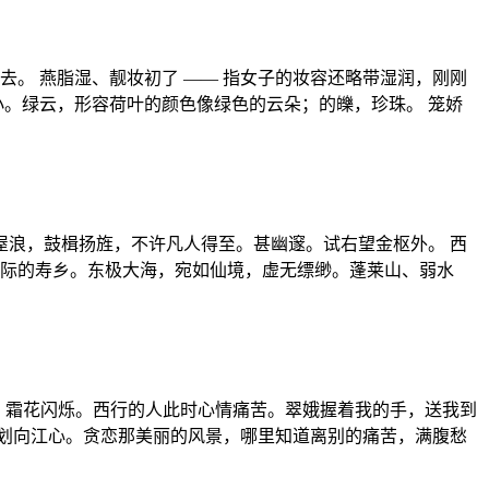
去。 燕脂湿、靓妆初了 —— 指女子的妆容还略带湿润，刚刚
小。绿云，形容荷叶的颜色像绿色的云朵；的皪，珍珠。 笼娇
浪，鼓楫扬旌，不许凡人得至。甚幽邃。试右望金枢外。 西
无际的寿乡。东极大海，宛如仙境，虚无缥缈。蓬莱山、弱水
薄、霜花闪烁。西行的人此时心情痛苦。翠娥握着我的手，送我到
划向江心。贪恋那美丽的风景，哪里知道离别的痛苦，满腹愁