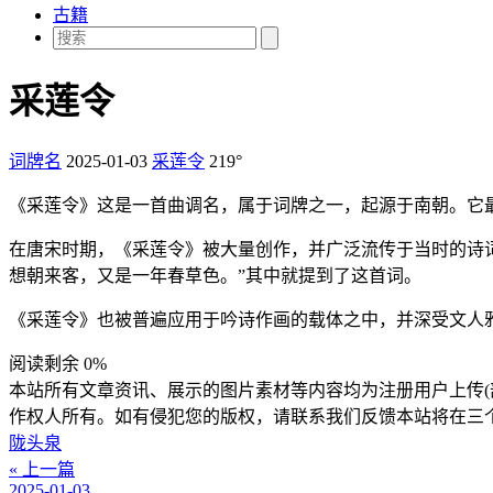
古籍
采莲令
词牌名
2025-01-03
采莲令
219°
《采莲令》这是一首曲调名，属于词牌之一，起源于南朝。它
在唐宋时期，《采莲令》被大量创作，并广泛流传于当时的诗词
想朝来客，又是一年春草色。”其中就提到了这首词。
《采莲令》也被普遍应用于吟诗作画的载体之中，并深受文人雅
阅读剩余 0%
本站所有文章资讯、展示的图片素材等内容均为注册用户上传(
作权人所有。如有侵犯您的版权，请联系我们反馈本站将在三
陇头泉
« 上一篇
2025-01-03