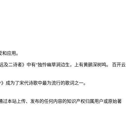
爱和应用。
远及二诗者》中有“独怜幽草涧边生，上有黄鹂深树鸣。 百开云
令》成为了宋代诗歌中最为流行的歌词之一。
户通过本站上传、发布的任何内容的知识产权归属用户或原始著