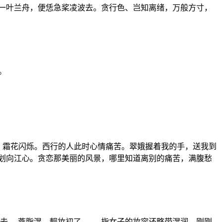
一叶兰舟，便恁急桨凌波去。贪行色、岂知离绪，万般方寸，
。
薄、霜花闪烁。西行的人此时心情痛苦。翠娥握着我的手，送我到
划向江心。贪恋那美丽的风景，哪里知道离别的痛苦，满腹愁
去。 燕脂湿、靓妆初了 —— 指女子的妆容还略带湿润，刚刚