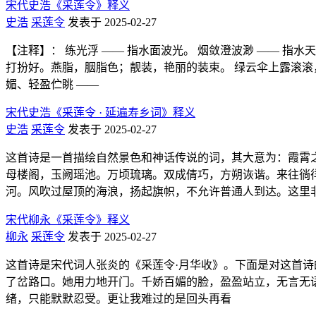
宋代史浩《采莲令》释义
史浩
采莲令
发表于 2025-02-27
【注释】： 练光浮 —— 指水面波光。 烟敛澄波渺 —— 
打扮好。燕脂，胭脂色；靓装，艳丽的装束。 绿云伞上露滚滚
媚、轻盈伫眺 ——
宋代史浩《采莲令 · 延遍寿乡词》释义
史浩
采莲令
发表于 2025-02-27
这首诗是一首描绘自然景色和神话传说的词，其大意为：霞霄
母楼阁，玉阙瑶池。万顷琉璃。双成倩巧，方朔诙谐。来往徜徉
河。风吹过屋顶的海浪，扬起旗帜，不允许普通人到达。这里
宋代柳永《采莲令》释义
柳永
采莲令
发表于 2025-02-27
这首诗是宋代词人张炎的《采莲令·月华收》。下面是对这首诗
了岔路口。她用力地开门。千娇百媚的脸，盈盈站立，无言无
绪，只能默默忍受。更让我难过的是回头再看