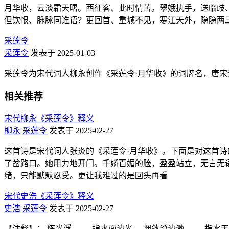
月华收，云淡霜天曙。西征客、此时情苦。翠娥执手，送临歧
但饮恨、脉脉同谁语？更回首、重城不见，寒江天外，隐隐两
采莲令
采莲令
发表于 2025-01-03
采莲令为宋代词人柳永创作《采莲令·月华收》的词牌名，唐
相关推荐
宋代柳永《采莲令》释义
柳永
采莲令
发表于 2025-02-27
这首诗是宋代词人张炎的《采莲令·月华收》。下面是对这首诗
了岔路口。她用力地开门。千娇百媚的脸，盈盈站立，无言无
绪，只能默默忍受。更让我难过的是回头再看
宋代史浩《采莲令》释义
史浩
采莲令
发表于 2025-02-27
【注释】： 练光浮 —— 指水面波光。 烟敛澄波渺 —— 