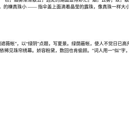
，的皪真珠小 —— 指伞盖上面滴着晶莹的露珠，像真珠一样大
阴遮薇帐”，以“绿阴”点题，写夏景。绿荫蔽帐，使人不觉日已
依稀见珠帘绣幕。娇容粉黛，数回也肯偷顾。”词人用一“似”字