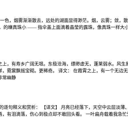
指水天一色，烟雾渐渐散去，远处的湖面显得渺茫。烟，云雾；敛，散
，的皪真珠小 —— 指伞盖上面滴着晶莹的露珠，像真珠一样大
之上，有寿乡广阔无垠。东极沧海，缥缈虚无，蓬莱弱水。风生屋
，霓裳飘摇宝砌。更稀奇。 译文： 在霞霄之上，有一个无边
非常幽静
的逐句释义和赏析： 【译文】 月亮已经落下，天空中云层淡
语，有泪滴落，伤心到极点却不敢回头看。 一叶扁舟载着我急忙