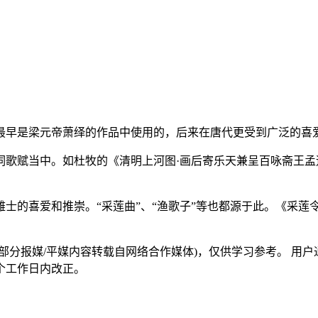
最早是梁元帝萧绎的作品中使用的，后来在唐代更受到广泛的喜
歌赋当中。如杜牧的《清明上河图·画后寄乐天兼呈百咏斋王孟
士的喜爱和推崇。“采莲曲”、“渔歌子”等也都源于此。《采莲
部分报媒/平媒内容转载自网络合作媒体)，仅供学习参考。 用
个工作日内改正。