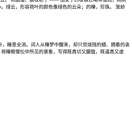
小。绿云，形容荷叶的颜色像绿色的云朵；的皪，珍珠。 笼娇
高升，睡意全消。词人从睡梦中醒来，却只觉烧残的蜡、拥着的衾
，将睡眼惺忪中所见的景象，写得既真切又朦胧，既逼真又虚