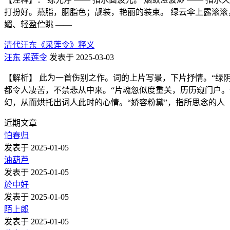
打扮好。燕脂，胭脂色；靓装，艳丽的装束。 绿云伞上露滚滚
媚、轻盈伫眺 ——
清代汪东《采莲令》释义
汪东
采莲令
发表于 2025-03-03
【解析】 此为一首伤别之作。词的上片写景，下片抒情。“绿
都令人凄苦，不禁悲从中来。“片魂忽似度重关，历历窥门户。
幻，从而烘托出词人此时的心情。“娇容粉黛”，指所思念的人
近期文章
怕春归
发表于 2025-01-05
油葫芦
发表于 2025-01-05
於中好
发表于 2025-01-05
陌上郎
发表于 2025-01-05