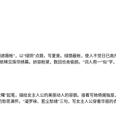
阴遮薇帐”，以“绿阴”点题，写夏景。绿荫蔽帐，使人不觉日已
依稀见珠帘绣幕。娇容粉黛，数回也肯偷顾。”词人用一“似”字
妆曙”起笔，描绘女主人公的美丽动人的容貌。接着写她倚阑独
的愁思满怀。“凝罗袜、惹尘愁绪”三句，写女主人公穿着华丽的