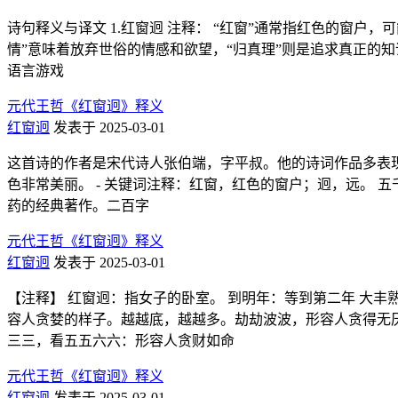
诗句释义与译文 1.红窗迥 注释： “红窗”通常指红色的窗户，
情”意味着放弃世俗的情感和欲望，“归真理”则是追求真正的知识
语言游戏
元代王哲《红窗迥》释义
红窗迥
发表于 2025-03-01
这首诗的作者是宋代诗人张伯端，字平叔。他的诗词作品多表现
色非常美丽。 - 关键词注释：红窗，红色的窗户；迥，远。 
药的经典著作。二百字
元代王哲《红窗迥》释义
红窗迥
发表于 2025-03-01
【注释】 红窗迥：指女子的卧室。 到明年：等到第二年 大丰熟：
容人贪婪的样子。越越底，越越多。劫劫波波，形容人贪得无厌
三三，看五五六六：形容人贪财如命
元代王哲《红窗迥》释义
红窗迥
发表于 2025-03-01