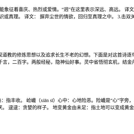
可能象征着喜庆、热烈或爱情。“迥”在这里表示深远、高远。 译文：
或真理。 译文： 摒弃尘世的情欲，回归至真理之中。 3.击双
道教的修炼思想以及追求长生不老的幻想。下面是对这首诗逐句的
五千言，二百字。两般经秘，隐神仙好事。灵中省悟彻玄机，结金
指丰收。 崄巇（xiān sī）心中：心地险恶。险巇是“心”字旁
。 逯逯：贪婪的样子。 地变黄金由未足：指土地可以变成黄金