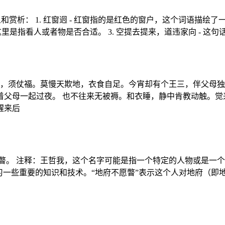
赏析： 1. 红窗迥 - 红窗指的是红色的窗户，这个词语描绘了
这里是指看人或者物是否合适。 3. 空提去提来，道违家向 - 
人，须仗福。莫慢天欺地，衣食自足。今宵却有个王三，伴父母独
父母一起过夜。 也不往来无被褥。和衣睡，静中肯教动触。觉
醒来后
瞥。 注释：王哲我，这个名字可能是指一个特定的人物或是一个
习一些重要的知识和技术。“地府不愿瞥”表示这个人对地府（即