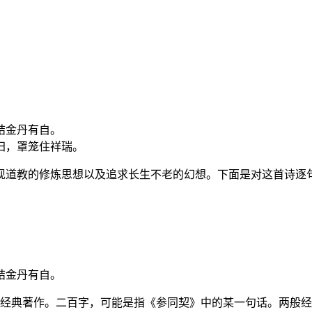
结金丹有自。
归，罩笼住祥瑞。
现道教的修炼思想以及追求长生不老的幻想。下面是对这首诗逐
结金丹有自。
经典著作。二百字，可能是指《参同契》中的某一句话。两般经