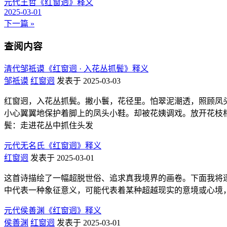
元代王哲《红窗迥》释义
2025-03-01
下一篇 »
查阅内容
清代邹祗谟《红窗迥 · 入花丛抓鬓》释义
邹祗谟
红窗迥
发表于 2025-03-03
红窗迥，入花丛抓鬓。撇小鬟，花径里。怕翠泥潮透，照顾凤头
小心翼翼地保护着脚上的凤头小鞋。却被花姨调戏。放开花枝相顶
鬓：走进花丛中抓住头发
元代无名氏《红窗迥》释义
红窗迥
发表于 2025-03-01
这首诗描绘了一幅超脱世俗、追求真我境界的画卷。下面我将逐句解
中代表一种象征意义，可能代表着某种超越现实的意境或心境，此处
元代侯善渊《红窗迥》释义
侯善渊
红窗迥
发表于 2025-03-01