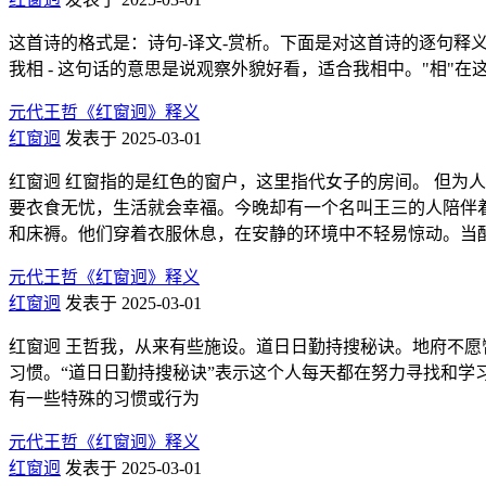
这首诗的格式是：诗句-译文-赏析。下面是对这首诗的逐句释义和
我相 - 这句话的意思是说观察外貌好看，适合我相中。"相"在
元代王哲《红窗迥》释义
红窗迥
发表于 2025-03-01
红窗迥 红窗指的是红色的窗户，这里指代女子的房间。 但为
要衣食无忧，生活就会幸福。今晚却有一个名叫王三的人陪伴着
和床褥。他们穿着衣服休息，在安静的环境中不轻易惊动。当
元代王哲《红窗迥》释义
红窗迥
发表于 2025-03-01
红窗迥 王哲我，从来有些施设。道日日勤持搜秘诀。地府不愿
习惯。“道日日勤持搜秘诀”表示这个人每天都在努力寻找和学
有一些特殊的习惯或行为
元代王哲《红窗迥》释义
红窗迥
发表于 2025-03-01