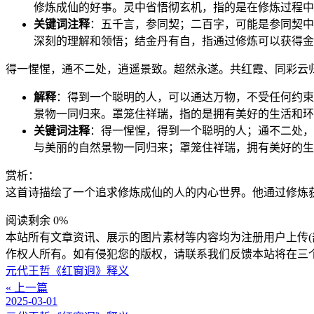
修炼成仙的好事。灵中省悟彻玄机，指的是在修炼过程中
关键词注释
：五千言，参同契；二百字，可能是参同契中
深刻的理解和领悟；结金丹有自，指通过修炼可以获得金
得一惺惺，通不二处，逍遥景致。超然永遂。共红霞、同彩云
解释
：得到一个聪明的人，可以通达万物，不受任何约束
景物一同归来。罩笼住祥瑞，指的是拥有美好的生活和环
关键词注释
：得一惺惺，得到一个聪明的人；通不二处，
与美丽的自然景物一同归来；罩笼住祥瑞，拥有美好的生
赏析：
这首诗描绘了一个追求修炼成仙的人的内心世界。他通过修炼
阅读剩余 0%
本站所有文章资讯、展示的图片素材等内容均为注册用户上传(
作权人所有。如有侵犯您的版权，请联系我们反馈本站将在三
元代王哲《红窗迥》释义
« 上一篇
2025-03-01