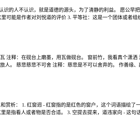
认识的人不认识，就是道德的源头，为了清静的利益。 愿公早
，这里可能是作者对刘悦道的评价 3. 平等社：这是一个团体或者组织
瓦 注释：在砚台上磨墨，用瓦做砚台。 窗前竹，我看真个潇洒 
旅人。 慈悲慈悲不可舍 注释：慈悲是不可以舍弃的。 作善缘
赏析： 1. 红窗迥 - 红窗指的是红色的窗户，这个词语描绘了
这里是指看人或者物是否合适。 3. 空提去提来，道违家向 - 