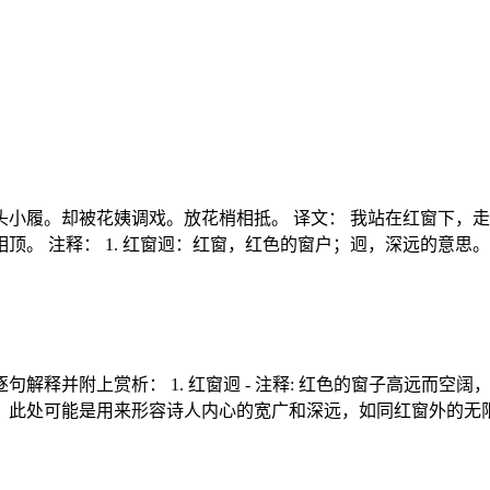
小履。却被花姨调戏。放花梢相抵。 译文： 我站在红窗下，
。 注释： 1. 红窗迥：红窗，红色的窗户；迥，深远的意思。
释并附上赏析： 1. 红窗迥 - 注释: 红色的窗子高远而空阔，
可能是用来形容诗人内心的宽广和深远，如同红窗外的无限天空。 2