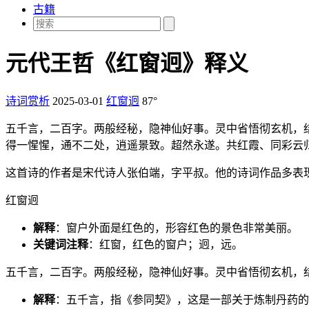
古籍
元代王哲《红窗迥》释义
诗词赏析
2025-03-01
红窗迥
87°
五千言，二百字。两般经秘，隐神仙好事。灵中省悟彻玄机，
得一惺惺，通不二处，逍遥景致。超然永遂。共红霞、同彩云
这首诗的作者是宋代诗人张伯端，字平叔。他的诗词作品多表
红窗迥
解释
：窗户外面是红色的，形容红色的景色非常美丽。
关键词注释
：红窗，红色的窗户；迥，远。
五千言，二百字。两般经秘，隐神仙好事。灵中省悟彻玄机，
解释
：五千言，指《参同契》，这是一部关于炼制丹药的