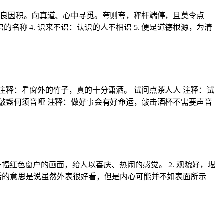
把良因积。向真道、心中寻觅。夸则夸，秤杆端停，且莫令点
的名称 4. 识来不识：认识的人不相识 5. 便是道德根源，为清
注释：看窗外的竹子，真的十分潇洒。 试问点茶人人 注释：试
、敲盏何须音哑 注释：做好事会有好命运，敲击酒杯不需要声音
一幅红色窗户的画面，给人以喜庆、热闹的感觉。 2. 观貌好，堪
这句话的意思是说虽然外表很好看，但是内心可能并不如表面所示