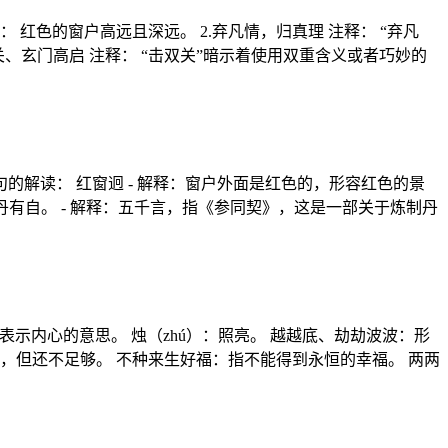
 红色的窗户高远且深远。 2.弃凡情，归真理 注释： “弃凡
关、玄门高启 注释： “击双关”暗示着使用双重含义或者巧妙的
解读： 红窗迥 - 解释：窗户外面是红色的，形容红色的景
丹有自。 - 解释：五千言，指《参同契》，这是一部关于炼制丹
，表示内心的意思。 烛（zhú）：照亮。 越越底、劫劫波波：形
，但还不足够。 不种来生好福：指不能得到永恒的幸福。 两两