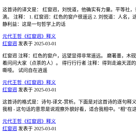
这首诗的译文是： 红窗迥，刘悦道，他确实有力量。平等社，
滴。 注释： 1. 红窗迥：红色的窗户很遥远 2. 刘悦道：人名
静利益：这是一句哲学上的话
元代王哲《红窗迥》释义
红窗迥
发表于 2025-03-01
红窗迥 注释：红色的窗户，远望显得非常遥远。 磨著墨，木砚
着问问大家（点茶的人）。 得行行行者 注释：得到走遍天涯的
嘶哑。 试问自在逍遥
元代王哲《红窗迥》释义
红窗迥
发表于 2025-03-01
这首诗的格式是：诗句-译文-赏析。下面是对这首诗的逐句释义和
我相 - 这句话的意思是说观察外貌好看，适合我相中。"相"在
元代王哲《红窗迥》释义
红窗迥
发表于 2025-03-01