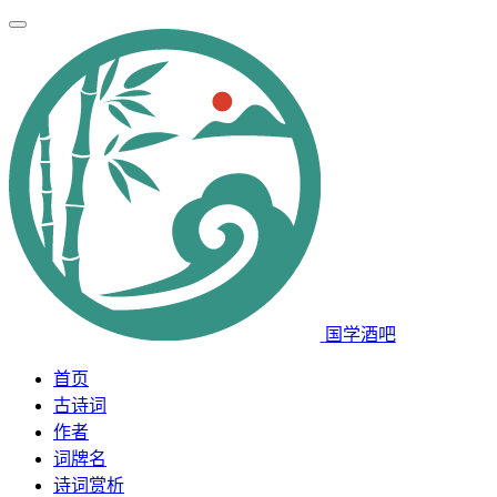
国学酒吧
首页
古诗词
作者
词牌名
诗词赏析