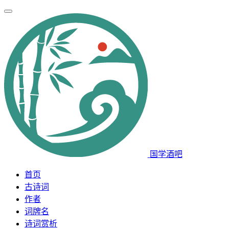
国学酒吧
首页
古诗词
作者
词牌名
诗词赏析