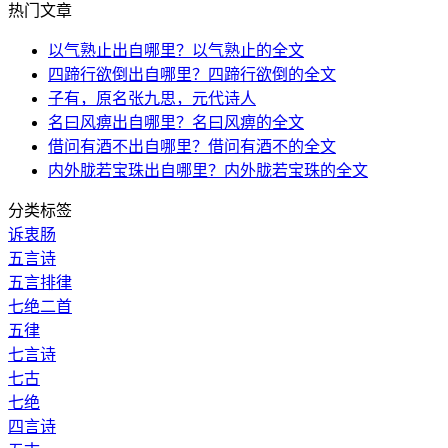
热门文章
以气熟止出自哪里？以气熟止的全文
四蹄行欲倒出自哪里？四蹄行欲倒的全文
子有，原名张九思，元代诗人
名曰风痹出自哪里？名曰风痹的全文
借问有酒不出自哪里？借问有酒不的全文
内外胧若宝珠出自哪里？内外胧若宝珠的全文
分类标签
诉衷肠
五言诗
五言排律
七绝二首
五律
七言诗
七古
七绝
四言诗