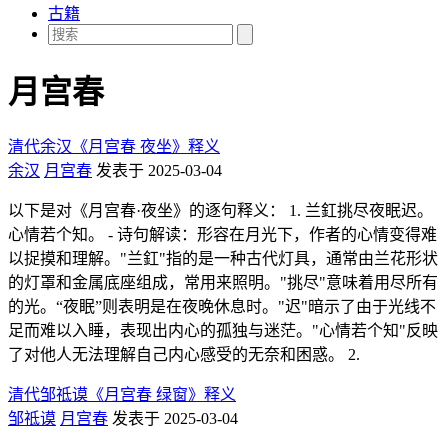
古籍
月宫春
清代余汉《月宫春 夜坐》释义
余汉
月宫春
发表于 2025-03-04
以下是对《月宫春·夜坐》的逐句释义： 1. 兰釭挑尽夜眠迟。
心情若个知。 - 诗句解读：形容在月光下，作者的心情变得难
以捉摸和理解。"兰釭"指的是一种古代灯具，通常由兰花形状
的灯罩和金属底座组成，常用来照明。"挑尽"意味着用尽所有
的光。“夜眠”则表明是在夜晚休息时。"迟"暗示了由于光线不
足而难以入睡，表现出内心的孤独与迷茫。"心情若个知"反映
了对他人无法理解自己内心感受的无奈和困惑。 2.
清代邹祗谟《月宫春 绿窗》释义
邹祗谟
月宫春
发表于 2025-03-04