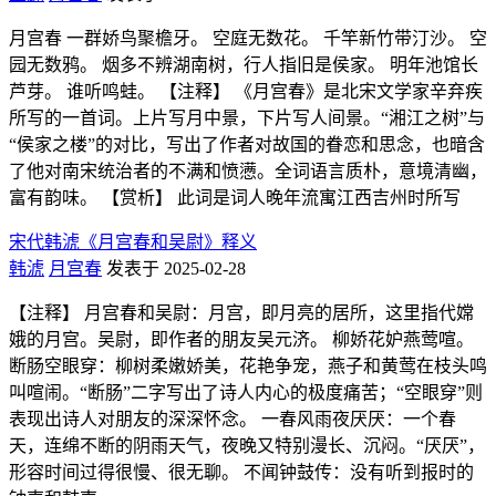
月宫春 一群娇鸟聚檐牙。 空庭无数花。 千竿新竹带汀沙。 空
园无数鸦。 烟多不辨湖南树，行人指旧是侯家。 明年池馆长
芦芽。 谁听鸣蛙。 【注释】 《月宫春》是北宋文学家辛弃疾
所写的一首词。上片写月中景，下片写人间景。“湘江之树”与
“侯家之楼”的对比，写出了作者对故国的眷恋和思念，也暗含
了他对南宋统治者的不满和愤懑。全词语言质朴，意境清幽，
富有韵味。 【赏析】 此词是词人晚年流寓江西吉州时所写
宋代韩淲《月宫春和吴尉》释义
韩淲
月宫春
发表于 2025-02-28
【注释】 月宫春和吴尉：月宫，即月亮的居所，这里指代嫦
娥的月宫。吴尉，即作者的朋友吴元济。 柳娇花妒燕莺喧。
断肠空眼穿：柳树柔嫩娇美，花艳争宠，燕子和黄莺在枝头鸣
叫喧闹。“断肠”二字写出了诗人内心的极度痛苦；“空眼穿”则
表现出诗人对朋友的深深怀念。 一春风雨夜厌厌：一个春
天，连绵不断的阴雨天气，夜晚又特别漫长、沉闷。“厌厌”，
形容时间过得很慢、很无聊。 不闻钟鼓传：没有听到报时的