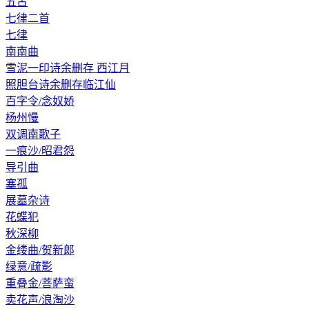
五古
七律二首
七律
南南曲
雪泥一印诗余删存 西江月
照胆台诗余删存临江仙
百字令/念奴娇
杨州慢
双调南歌子
一痕沙/昭君怨
导引曲
塞孤
展墓杂诗
花蝶犯
秋深柳
金缕曲/贺新郎
绿意/疏影
重叠金/菩萨蛮
卖花声/浪淘沙