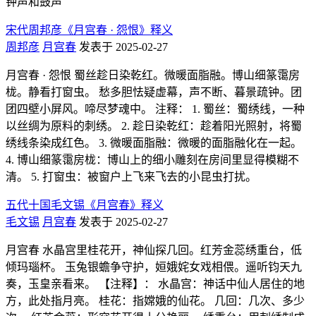
钟声和鼓声
宋代周邦彦《月宫春 · 怨恨》释义
周邦彦
月宫春
发表于 2025-02-27
月宫春 · 怨恨 蜀丝趁日染乾红。微暖面脂融。博山细篆霭房
栊。静看打窗虫。 愁多胆怯疑虚幕，声不断、暮景疏钟。团
团四壁小屏风。啼尽梦魂中。 注释： 1. 蜀丝：蜀绣线，一种
以丝绸为原料的刺绣。 2. 趁日染乾红：趁着阳光照射，将蜀
绣线条染成红色。 3. 微暖面脂融：微暖的面脂融化在一起。
4. 博山细篆霭房栊：博山上的细小雕刻在房间里显得模糊不
清。 5. 打窗虫：被窗户上飞来飞去的小昆虫打扰。
五代十国毛文锡《月宫春》释义
毛文锡
月宫春
发表于 2025-02-27
月宫春 水晶宫里桂花开，神仙探几回。红芳金蕊绣重台，低
倾玛瑙杯。 玉兔银蟾争守护，姮娥姹女戏相偎。遥听钧天九
奏，玉皇亲看来。 【注释】： 水晶宫：神话中仙人居住的地
方，此处指月亮。 桂花：指嫦娥的仙花。 几回：几次、多少