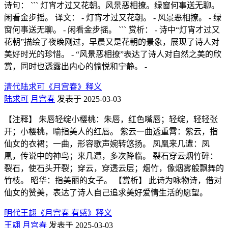
诗句： ``` 灯宵才过又花朝。风景恶相撩。绿窗何事送无聊。
闲看金步摇。 译文： - 灯宵才过又花朝。 - 风景恶相撩。 - 绿
窗何事送无聊。 - 闲看金步摇。 ``` 赏析： - 诗中“灯宵才过又
花朝”描绘了夜晚刚过，早晨又是花朝的景象，展现了诗人对
美好时光的珍惜。 - “风景恶相撩”表达了诗人对自然之美的欣
赏，同时也透露出内心的愉悦和宁静。 -
清代陆求可《月宫春》释义
陆求可
月宫春
发表于 2025-03-03
【注释】 朱唇轻绽小樱桃：朱唇，红色嘴唇；轻绽，轻轻张
开；小樱桃，喻指美人的红唇。 紫云一曲透重霄：紫云，指
仙女的衣裙；一曲，形容歌声婉转悠扬。 凤凰来几遭：凤
凰，传说中的神鸟；来几遭，多次降临。 裂石穿云烟竹碎：
裂石，使石头开裂；穿云，穿透云层；烟竹，像烟雾般飘舞的
竹枝。 昭华：指美丽的女子。 【赏析】 此诗为咏物诗，借对
仙女的赞美，表达了诗人自己追求美好爱情生活的愿望。
明代王翃《月宫春 有感》释义
王翃
月宫春
发表于 2025-03-03