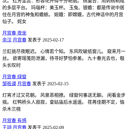
次。 红芳金蕊：形容花开得十分艳丽。 绣重台：用刺绣制成
的多层平台。 玛瑙杯：美玉杯。 玉兔、银蟾：都是传说中居
住在月宫的神兔和蟾蜍。 姮娥：即嫦娥，古代神话中的月宫
仙子。 姹女
月宫春 夜坐
余汉
月宫春
发表于 2025-02-17
兰釭挑尽夜眠迟。 心情若个知。 东风吹破纸窗儿。 窥来月一
丝。 欲寄瑶笺防泄漏，待寻好梦怕参差。 九十春光去也，攲
头长叹时
月宫春 绿窗
邹祗谟
月宫春
发表于 2025-02-15
灯宵才过又花朝。 风景恶相撩。 绿窗何事送无聊。 闲看金步
摇。 红鸭桥头人寂寂，皇姑庙后水遥遥。 荏苒佳期不定，恼
杀木兰桡
月宫春 有感
王翃
月宫春
发表于 2025-02-09