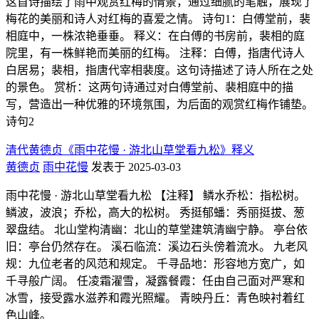
这首诗描绘了雨中观赏红梅的情景，通过细腻的笔触，展现了
梅花的美丽和诗人对红梅的喜爱之情。 诗句1：白傅堂前，裴
相庭中，一株浓艳垂垂。 释义：在白傅的书房前，裴相的庭
院里，有一株鲜艳而美丽的红梅。 注释：白傅，指唐代诗人
白居易；裴相，指唐代宰相裴度。这句诗描述了诗人所在之处
的景色。 赏析：这两句诗通过对白傅堂前、裴相庭中的描
写，营造出一种优雅的环境氛围，为后面的观赏红梅作铺垫。
诗句2
清代黄德贞《雨中花慢 · 游北山草堂看九松》释义
黄德贞
雨中花慢
发表于 2025-03-03
雨中花慢 · 游北山草堂看九松 【注释】 鳞水乔松：指松树。
鳞波，波浪；乔松，高大的松树。 秀挺郁蟠：秀丽挺拔、葱
翠盘结。 北山堂构清幽：北山的草堂建筑清幽宁静。 亭台依
旧：亭台仍然存在。 溪石临流：溪边石头傍着流水。 九老风
规：九位老者的风范和规定。 千寻品地：形容地方宽广，如
千寻般广阔。 任凌霜濯雪，凝露餐霞：任由自己面对严寒和
冰雪，接受露水滋养和霞光照耀。 青映丹丘：青色映衬着红
色山峰。