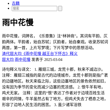
古籍
雨中花慢
雨中花慢，词牌名，《乐章集》注“林钟商”。其词有平韵、仄
韵两体。平韵者，始自苏轼；仄韵者，始自秦观。收录苏轼词
两首，第一首，上片写梦境；下片写梦中的思想活动。
清代屈大均《雨中花慢 越王台下怀古》释义
屈大均
雨中花慢
发表于 2025-03-04
诗句释义与译文： 1. 雁翅三城，龙荒十郡，秋来不减边沙。
注释：雁翅三城指的是古代的边境城市，龙荒十郡则是指广袤
的边疆地区。秋天来临之际，这些边塞地区的景色依然如旧，
没有因为季节的变化而减少边塞的荒凉感。 2. 恨牛羊有地，
鸡犬无家。 注释：这里的“恨”表达了作者对于边境百姓生活
艰辛的同情，牛羊虽然占有了地方，但鸡犬失去了栖息之地，
形容了边地人民生活的困苦。 3. 虽少诸军浴铁