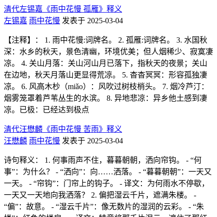
清代左锡嘉《雨中花慢 孤雁》释义
左锡嘉
雨中花慢
发表于 2025-03-04
【注释】： 1. 雨中花慢:词牌名。 2. 孤雁:词牌名。 3. 水国秋
深：水乡的秋天，景色清幽，环境优美；但人烟稀少、寂寞凄
凉。 4. 关山月落：关山河山月已落下，指秋天的夜景；关山
在边地，秋天月落山更显得荒凉。 5. 杳杳冥冥：形容孤独凄
凉。 6. 风高木杪（miǎo）：风吹过树枝梢头。 7. 烟冷芦汀：
烟雾笼罩着芦苇丛生的水滨。 8. 异地悲凉：异乡他土感到凄
凉。已极：已经达到极点
清代汪懋麟《雨中花慢 苦雨》释义
汪懋麟
雨中花慢
发表于 2025-03-04
诗句释义： 1. 何事雨声不住，暮暮朝朝，洒向帘钩。 - “何
事”：为什么？ - “洒向”：向……洒落。 - “暮暮朝朝”：一天又
一天。 - “帘钩”：门帘上的钩子。 - 译文：为何雨水不停歇，
一天又一天地向我洒落？ 2. 偏把湿云千片，遮满朱楼。 -
“偏”：故意。 - “湿云千片”：像无数片的湿润的云彩。 - “朱