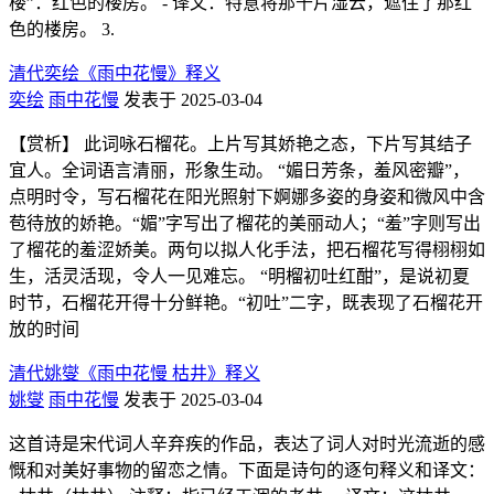
楼”：红色的楼房。 - 译文：特意将那千片湿云，遮住了那红
色的楼房。 3.
清代奕绘《雨中花慢》释义
奕绘
雨中花慢
发表于 2025-03-04
【赏析】 此词咏石榴花。上片写其娇艳之态，下片写其结子
宜人。全词语言清丽，形象生动。 “媚日芳条，羞风密瓣”，
点明时令，写石榴花在阳光照射下婀娜多姿的身姿和微风中含
苞待放的娇艳。“媚”字写出了榴花的美丽动人；“羞”字则写出
了榴花的羞涩娇美。两句以拟人化手法，把石榴花写得栩栩如
生，活灵活现，令人一见难忘。 “明榴初吐红酣”，是说初夏
时节，石榴花开得十分鲜艳。“初吐”二字，既表现了石榴花开
放的时间
清代姚燮《雨中花慢 枯井》释义
姚燮
雨中花慢
发表于 2025-03-04
这首诗是宋代词人辛弃疾的作品，表达了词人对时光流逝的感
慨和对美好事物的留恋之情。下面是诗句的逐句释义和译文：