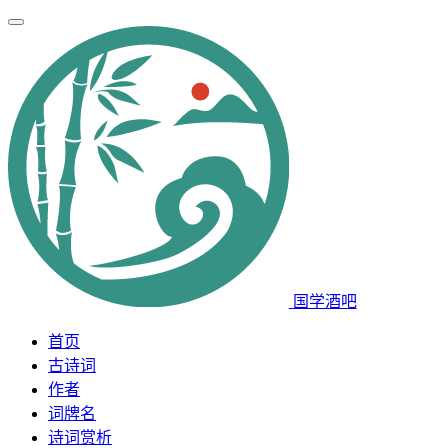
国学酒吧
首页
古诗词
作者
词牌名
诗词赏析