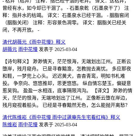
- 枯井（枯井） 注释：指已经干涸的老井。 译文：这枯井，
曾经有水，如今却已干涸了。 - 石墨泉乾（石墨泉干了） 注
释：指井水的枯竭。 译文：石墨泉水已经干涸。 - 胭脂窖闭
（胭脂关闭） 注释：形容景色凋零。 译文：胭脂关已经关
闭，不再开放。 -
清代胡薇元《雨中花慢》释义
胡薇元
雨中花慢
发表于 2025-03-04
【诗句释义】 渺渺情天，茫茫恨海，无端划出江州。 正断云
堕岸，残月窥舟。 已是寻春黯澹，怎教抛去离忧。 多应那夜
和鞋，一梦兜上心头。 迟迟黄犬，杳杳青鸾，明知书札难
投。 争奈向、悠悠推却，思更悠悠。 纵自情忘楚玉，偏疑意
惹吴钩。 盈盈一水相连，底事隔限鸿沟。 【译文】 渺渺的情
天，茫茫的恨海，无端地划出了江州。 正像断云堕在岸边，
残月窥视着船头。 已经是寻春黯然无色，怎么能抛开离愁？
清代陈维崧《雨中花慢 雨中过蘧庵先生宅看红梅》释义
陈维崧
雨中花慢
发表于 2025-03-04