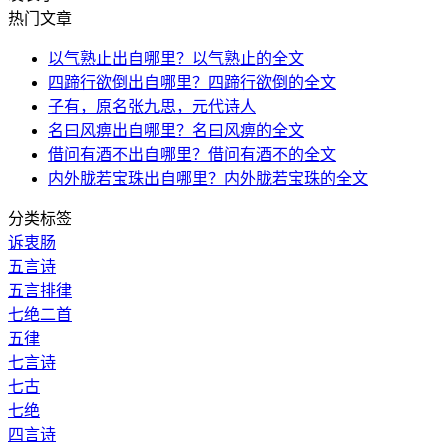
热门文章
以气熟止出自哪里？以气熟止的全文
四蹄行欲倒出自哪里？四蹄行欲倒的全文
子有，原名张九思，元代诗人
名曰风痹出自哪里？名曰风痹的全文
借问有酒不出自哪里？借问有酒不的全文
内外胧若宝珠出自哪里？内外胧若宝珠的全文
分类标签
诉衷肠
五言诗
五言排律
七绝二首
五律
七言诗
七古
七绝
四言诗