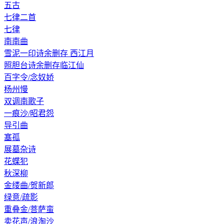
五古
七律二首
七律
南南曲
雪泥一印诗余删存 西江月
照胆台诗余删存临江仙
百字令/念奴娇
杨州慢
双调南歌子
一痕沙/昭君怨
导引曲
塞孤
展墓杂诗
花蝶犯
秋深柳
金缕曲/贺新郎
绿意/疏影
重叠金/菩萨蛮
卖花声/浪淘沙