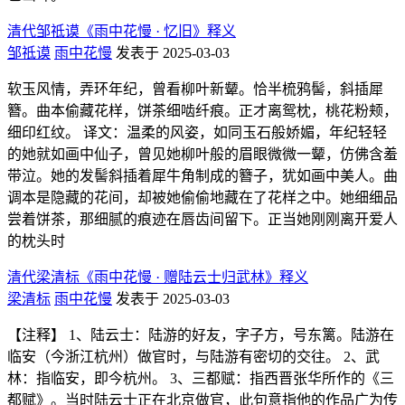
清代邹祗谟《雨中花慢 · 忆旧》释义
邹祗谟
雨中花慢
发表于 2025-03-03
软玉风情，弄环年纪，曾看柳叶新颦。恰半梳鸦髻，斜插犀
簪。曲本偷藏花样，饼茶细啮纤痕。正才离鸳枕，桃花粉颊，
细印红纹。 译文：温柔的风姿，如同玉石般娇媚，年纪轻轻
的她就如画中仙子，曾见她柳叶般的眉眼微微一颦，仿佛含羞
带泣。她的发髻斜插着犀牛角制成的簪子，犹如画中美人。曲
调本是隐藏的花间，却被她偷偷地藏在了花样之中。她细细品
尝着饼茶，那细腻的痕迹在唇齿间留下。正当她刚刚离开爱人
的枕头时
清代梁清标《雨中花慢 · 赠陆云士归武林》释义
梁清标
雨中花慢
发表于 2025-03-03
【注释】 1、陆云士：陆游的好友，字子方，号东篱。陆游在
临安（今浙江杭州）做官时，与陆游有密切的交往。 2、武
林：指临安，即今杭州。 3、三都赋：指西晋张华所作的《三
都赋》。当时陆云士正在北京做官，此句意指他的作品广为传