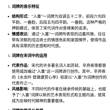
词牌的音乐特征
结构形式
：“入塞”一词牌为双调五十二字，前段六句四
平韵、一叠韵，后段五句四平韵、一叠韵。这种严格的
押韵模式，体现了宋代词作对音律美的追求。
情感表达
：通过“入塞”一词牌所表现的边塞风情，往往
带有浓郁的戍边将士的情感色彩和家国情怀，使得作品
具有深厚的历史感和时代感。
词牌在宋词中的运用
代表作品
：宋代的许多著名词人如苏轼、辛弃疾等都曾
使用或改编过“入塞”这一词牌进行创作。其中，辛弃疾
的《水龙吟·登建康赏心亭》就是以“入塞”为词牌创作的
代表作之一。
风格影响
：不同时代的作者在继承传统的基础上，也赋
予了“入塞”词牌以新的艺术表现形式和主题内涵，使其
成为反映时代精神的重要载体。