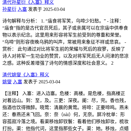
清代孙星衍《入塞》释义
孙星衍
入塞
发表于 2025-03-04
诗句解释与分析： 1. “庙食将军笑，乌啼少妇愁。” - 注释：
“庙食”指的是古代官员死后，其子或亲属可以在宗庙中供奉食
物以表示纪念。这里用来形容将军生前受到的尊重和荣誉。
“乌啼”则形容夜晚乌鸦的叫声，常被用来象征不祥或悲哀。 -
赏析： 此句通过对比将军生前的荣耀与死后的寂寥，反映了
诗人对将军一生功业的赞赏，以及对将军死后无人问津的悲凉
之感。这种反差增强了诗句的情感深度和社会意义。 2
清代姚燮《入塞》释义
姚燮
入塞
发表于 2025-03-04
【注释】 入塞：进入边塞。危楼：高楼。是危楼，指高楼正
对着远山。到：至，及。三更：深夜。阑：尽，完。香也残，
指酒也饮得微醉。晓莺：清晨的黄莺。将啼：正要啼鸣。燕未
还：春燕还未飞回。奈：奈（nài）何，无奈。屏冷枕单：形
容孤寂冷落之境。看渠移烛卸钗鬟：看着他们移烛卸妆，梳妆
打扮。渠：他指代词，这里指那些女子。渠：她。移烛，点蜡