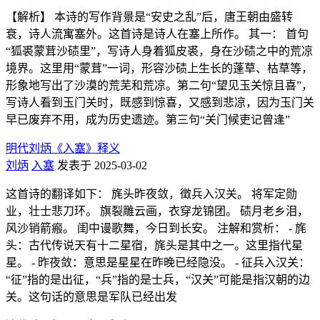
【解析】 本诗的写作背景是“安史之乱”后，唐王朝由盛转
衰，诗人流寓塞外。这首诗是诗人在塞上所作。 其一： 首句
“狐裘蒙茸沙碛里”，写诗人身着狐皮裘，身在沙碛之中的荒凉
境界。这里用“蒙茸”一词，形容沙碛上生长的蓬草、枯草等，
形象地写出了沙漠的荒芜和荒凉。第二句“望见玉关惊且喜”，
写诗人看到玉门关时，既感到惊喜，又感到悲凉，因为玉门关
早已废弃不用，成为历史遗迹。第三句“关门候吏记曾逢”
明代刘炳《入塞》释义
刘炳
入塞
发表于 2025-03-02
这首诗的翻译如下： 旄头昨夜敛，徵兵入汉关。 将军定勋
业，壮士悲刀环。 旗裂雕云画，衣穿龙锦团。 碛月老乡泪，
风沙销箭瘢。 闺中谩歌舞，今日到长安。 注解和赏析： - 旄
头：古代传说天有十二星宿，旄头是其中之一。这里指代星
星。 - 昨夜敛：意思是星星在昨晚已经隐没。 - 征兵入汉关：
“征”指的是出征，“兵”指的是士兵，“汉关”可能是指汉朝的边
关。这句话的意思是军队已经出发