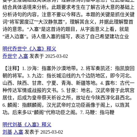
结合具体语境来分析。此题要求考生在了解古诗大意的基础上
分析诗句的内容，注意不要以今释古。本题的关键是抓住关键
词“将军罢度辽”“大汉静氛嚣”，理解其含义，并据此理解整首
诗的意思。“入塞”是这首诗的题目，从字面意义上看，就是
“进入边塞”。诗人借入塞的描写，表达了自己希望建功立业
明代乔世宁《入塞》释义
乔世宁
入塞
发表于 2025-03-02
【注释】1. 沙海：指塞外沙漠地带。2. 将军奏凯还：指凯旋回
朝的将军。3. 九边：指长城沿线的九个边防地区，即今河北、
山西、陕西、甘肃、宁夏、青海、新疆等地。4. 露布：古代一
种传达军情或战报的文书。5. 甘泉：地名。汉武帝曾于此筑宫
居住，后成为皇帝祭天祈谷之所，故址在今陕西淳化县西北。
6. 麟阁：指麒麟阁，汉光武帝时立功臣画像于阁上，以旌其
功。后来多以“麟阁”代称功臣之阁。7. 马鞭：指马鞭
明代刘基《入塞》释义
刘基
入塞
发表于 2025-03-02