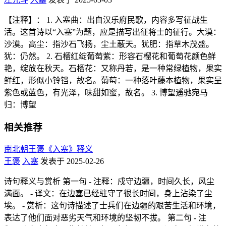
【注释】： 1. 入塞曲：出自汉乐府民歌，内容多写征战生
活。这首诗以“入塞”为题，应是描写出征将士的征行。大漠：
沙漠。高尘：指沙石飞扬，尘土蔽天。犹肥：指草木茂盛。
犹：仍然。 2. 石榴红绽葡萄紫：形容石榴花和葡萄花颜色鲜
艳，绽放在秋天。石榴花：又称丹若，是一种常绿植物，果实
鲜红，形似小铃铛，故名。葡萄：一种落叶藤本植物，果实呈
紫色或蓝色，有光泽，味甜如蜜，故名。 3. 博望遥驰宛马
归：博望
相关推荐
南北朝王褒《入塞》释义
王褒
入塞
发表于 2025-02-26
诗句释义与赏析 第一句 - 注释：戍守边疆，时间久长，风尘
满面。 - 译文：在边塞已经驻守了很长时间，身上沾染了尘
埃。 - 赏析：这句诗描述了士兵们在边疆的艰苦生活和环境，
表达了他们面对恶劣天气和环境的坚韧不拔。 第二句 - 注