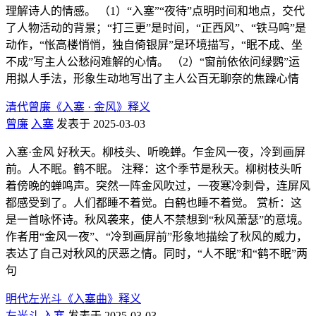
理解诗人的情感。 （1）“入塞”“夜待”点明时间和地点，交代
了人物活动的背景；“打三更”是时间，“正西风”、“铁马鸣”是
动作，“怅高楼悄悄，独自倚银屏”是环境描写，“眠不成、坐
不成”写主人公愁闷难解的心情。 （2）“窗前依依问绿鹦”运
用拟人手法，形象生动地写出了主人公百无聊奈的焦躁心情
清代曾廉《入塞 · 金风》释义
曾廉
入塞
发表于 2025-03-03
入塞·金风 好秋天。柳枝头、听晚蝉。乍金风一夜，冷到画屏
前。人不眠。鹤不眠。 注释：这个季节是秋天。柳树枝头听
着傍晚的蝉鸣声。突然一阵金风吹过，一夜寒冷刺骨，连屏风
都感受到了。人们都睡不着觉。白鹤也睡不着觉。 赏析：这
是一首咏怀诗。秋风袭来，使人不禁想到“秋风萧瑟”的意境。
作者用“金风一夜”、“冷到画屏前”形象地描绘了秋风的威力，
表达了自己对秋风的厌恶之情。同时，“人不眠”和“鹤不眠”两
句
明代左光斗《入塞曲》释义
左光斗
入塞
发表于 2025-03-03