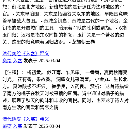
旅：蓟北是北方地区，新班旅指的是新调任为边疆地区的军
官。 - 关东早陷围：关东是指函谷关以东的地区，早陷围意味
着早被敌人包围。 - 秦城金钥启：秦城是古代的一个地名，金
钥指的是开启城门的工具，暗示着军队的胜利或凯旋。 - 汉将
玉门归：汉将是指东汉时期的将领，玉门关是一个著名的边
关，这里的归意味着回归故乡。 - 龙旆朝云卷
清代奕绘《入塞》释义
奕绘
入塞
发表于 2025-03-04
【注释】： 橘初黄。 似江南、乍见霜。 一番番，夏雨秋雨变
时光。 花有香，果故香。 洞庭女儿采满筐。 小金丸、生长北
方。 莫嫌酸极不堪尝。 搓手良，入药良。 赏析： 这首诗描绘
了南方的橘子在秋天时被采摘的画面。诗中通过对橘子的描
述，展现了秋天的韵味和丰收的喜悦。同时，也表达了诗人对
南方生活的喜爱和留恋之情
清代姚燮《入塞》释义
姚燮
入塞
发表于 2025-03-04