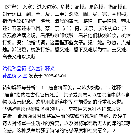
【注释】 入塞：进入边塞。危楼：高楼。是危楼，指高楼正
对着远山。到：至，及。三更：深夜。阑：尽，完。香也残，
指酒也饮得微醉。晓莺：清晨的黄莺。将啼：正要啼鸣。燕未
还：春燕还未飞回。奈：奈（nài）何，无奈。屏冷枕单：形
容孤寂冷落之境。看渠移烛卸钗鬟：看着他们移烛卸妆，梳妆
打扮。渠：他指代词，这里指那些女子。渠：她。移烛，点蜡
烛。卸钗鬟，梳洗打扮。留又难，留下又难以为情。去又难，
离去又难以决断
清代孙星衍《入塞》释义
孙星衍
入塞
发表于 2025-03-04
诗句解释与分析： 1. “庙食将军笑，乌啼少妇愁。” - 注释：
“庙食”指的是古代官员死后，其子或亲属可以在宗庙中供奉食
物以表示纪念。这里用来形容将军生前受到的尊重和荣誉。
“乌啼”则形容夜晚乌鸦的叫声，常被用来象征不祥或悲哀。 -
赏析： 此句通过对比将军生前的荣耀与死后的寂寥，反映了
诗人对将军一生功业的赞赏，以及对将军死后无人问津的悲凉
之感。这种反差增强了诗句的情感深度和社会意义。 2