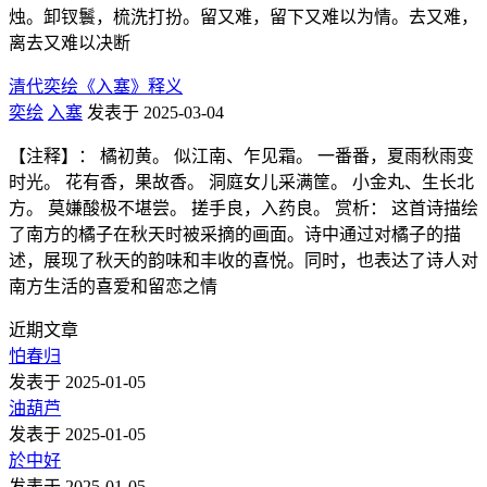
烛。卸钗鬟，梳洗打扮。留又难，留下又难以为情。去又难，
离去又难以决断
清代奕绘《入塞》释义
奕绘
入塞
发表于 2025-03-04
【注释】： 橘初黄。 似江南、乍见霜。 一番番，夏雨秋雨变
时光。 花有香，果故香。 洞庭女儿采满筐。 小金丸、生长北
方。 莫嫌酸极不堪尝。 搓手良，入药良。 赏析： 这首诗描绘
了南方的橘子在秋天时被采摘的画面。诗中通过对橘子的描
述，展现了秋天的韵味和丰收的喜悦。同时，也表达了诗人对
南方生活的喜爱和留恋之情
近期文章
怕春归
发表于 2025-01-05
油葫芦
发表于 2025-01-05
於中好
发表于 2025-01-05