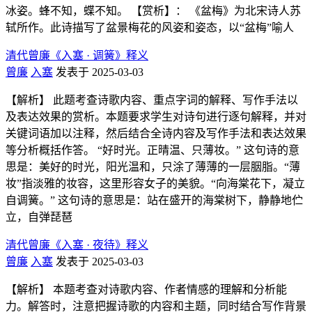
冰姿。蜂不知，蝶不知。 【赏析】： 《盆梅》为北宋诗人苏
轼所作。此诗描写了盆景梅花的风姿和姿态，以“盆梅”喻人
清代曾廉《入塞 · 调簧》释义
曾廉
入塞
发表于 2025-03-03
【解析】 此题考查诗歌内容、重点字词的解释、写作手法以
及表达效果的赏析。本题要求学生对诗句进行逐句解释，并对
关键词语加以注释，然后结合全诗内容及写作手法和表达效果
等分析概括作答。 “好时光。正晴温、只薄妆。” 这句诗的意
思是：美好的时光，阳光温和，只涂了薄薄的一层胭脂。“薄
妆”指淡雅的妆容，这里形容女子的美貌。“向海棠花下，凝立
自调簧。” 这句诗的意思是：站在盛开的海棠树下，静静地伫
立，自弹琵琶
清代曾廉《入塞 · 夜待》释义
曾廉
入塞
发表于 2025-03-03
【解析】 本题考查对诗歌内容、作者情感的理解和分析能
力。解答时，注意把握诗歌的内容和主题，同时结合写作背景