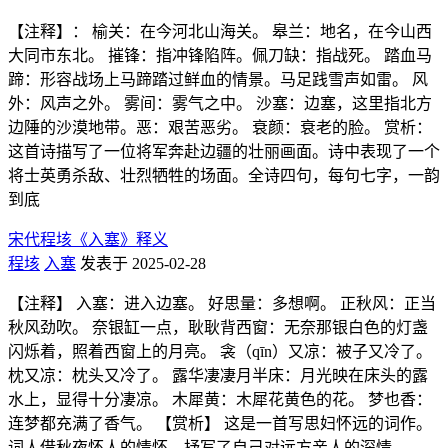
【注释】： 榆关：在今河北山海关。 皋兰：地名，在今山西
大同市东北。 摧锋：指冲锋陷阵。佩刀缺：指战死。 踏血马
蹄：形容战场上马蹄踏过鲜血的情景。马足践雪声如雷。 风
外：风声之外。 雾间：雾气之中。 沙塞：边塞，这里指北方
边陲的沙漠地带。恶：艰苦恶劣。 衰颜：衰老的脸。 赏析：
这首诗描写了一位将军奔赴边疆的壮丽画面。诗中表现了一个
将士英勇杀敌、壮烈牺牲的场面。全诗四句，每句七字，一韵
到底
宋代程垓《入塞》释义
程垓
入塞
发表于 2025-02-28
【注释】 入塞：进入边塞。 好思量：多想啊。 正秋风：正当
秋风劲吹。 奈银缸一点，耿耿背西窗：无奈那银白色的灯盏
闪烁着，照着西窗上的月亮。 衾（qīn）又凉：被子又冷了。
枕又凉：枕头又冷了。 露华凄凄月半床：月光映在床头的露
水上，显得十分凄凉。 木犀黄：木犀花黄色的花。 梦也香：
连梦都充满了香气。 【赏析】 这是一首写思妇怀远的词作。
词人借秋夜怀人的情怀，抒写了自己对远方亲人的深情。