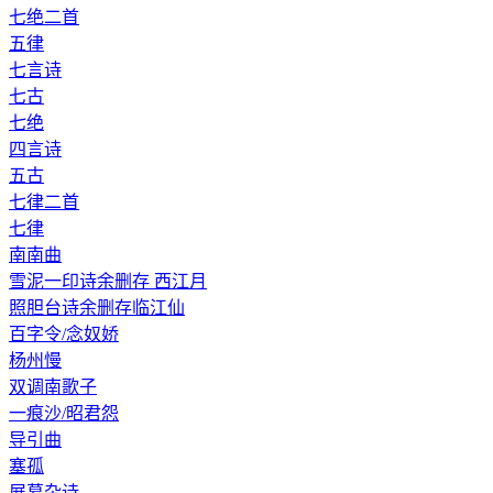
七绝二首
五律
七言诗
七古
七绝
四言诗
五古
七律二首
七律
南南曲
雪泥一印诗余删存 西江月
照胆台诗余删存临江仙
百字令/念奴娇
杨州慢
双调南歌子
一痕沙/昭君怨
导引曲
塞孤
展墓杂诗