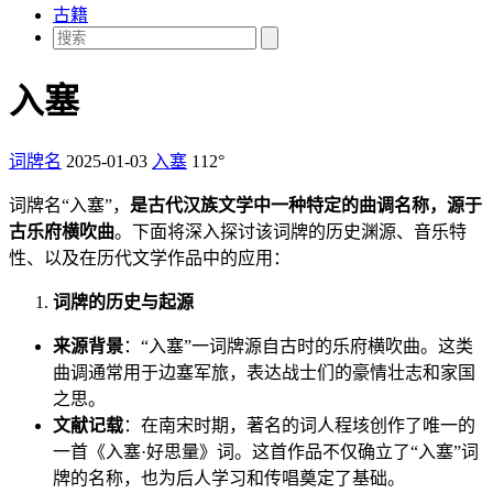
古籍
入塞
词牌名
2025-01-03
入塞
112°
词牌名“入塞”，
是古代汉族文学中一种特定的曲调名称，源于
古乐府横吹曲
。下面将深入探讨该词牌的历史渊源、音乐特
性、以及在历代文学作品中的应用：
词牌的历史与起源
来源背景
：“入塞”一词牌源自古时的乐府横吹曲。这类
曲调通常用于边塞军旅，表达战士们的豪情壮志和家国
之思。
文献记载
：在南宋时期，著名的词人程垓创作了唯一的
一首《入塞·好思量》词。这首作品不仅确立了“入塞”词
牌的名称，也为后人学习和传唱奠定了基础。