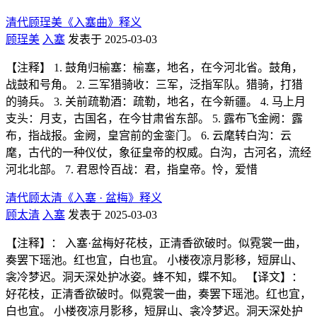
清代顾珵美《入塞曲》释义
顾珵美
入塞
发表于 2025-03-03
【注释】 1. 鼓角归榆塞：榆塞，地名，在今河北省。鼓角，
战鼓和号角。 2. 三军猎骑收：三军，泛指军队。猎骑，打猎
的骑兵。 3. 关前疏勒酒：疏勒，地名，在今新疆。 4. 马上月
支头：月支，古国名，在今甘肃省东部。 5. 露布飞金阙：露
布，指战报。金阙，皇宫前的金銮门。 6. 云麾转白沟：云
麾，古代的一种仪仗，象征皇帝的权威。白沟，古河名，流经
河北北部。 7. 君恩怜百战：君，指皇帝。怜，爱惜
清代顾太清《入塞 · 盆梅》释义
顾太清
入塞
发表于 2025-03-03
【注释】： 入塞·盆梅好花枝，正清香欲破时。似霓裳一曲，
奏罢下瑶池。红也宜，白也宜。 小楼夜凉月影移，短屏山、
衾冷梦迟。洞天深处护冰姿。蜂不知，蝶不知。 【译文】：
好花枝，正清香欲破时。似霓裳一曲，奏罢下瑶池。红也宜，
白也宜。 小楼夜凉月影移，短屏山、衾冷梦迟。洞天深处护