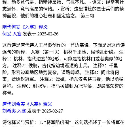
释：动多意气豪，指精神昂扬，气概不凡。 - 译文：经常有壮
志满怀，意气高昂的情绪。 - 赏析：这里描绘的是士兵们的精
神面貌，他们的雄心壮志和坚定信念。 第三句
隋代何妥《入塞》释义
何妥
入塞
发表于 2025-02-26
这首诗是唐代诗人王昌龄创作的一首边塞诗。下面是对这首诗
逐句的解释： 入塞（第一联） 桃林千里险，候骑乱纷纷。 注
释1：桃林，指代边塞的地形，可能是指桃林口或者类似的地
方。 注释2：候骑，古代指边境巡逻的士兵。 注释3：千里
险，形容边塞地区地势复杂，道路崎岖。 注释4：问此将何
事，嫖姚封冠军。 注释5：嫖姚，指东汉名将马援，他以勇猛
著称。 注释6：封冠军，指马援被封为冠军侯，即最高荣誉的
称号。
唐代刘希夷《入塞》释义
刘希夷
入塞
发表于 2025-02-27
诗句释义与赏析： 1. “将军陷虏围” - 这句话描述了一位将军在