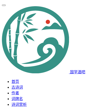
国学酒吧
首页
古诗词
作者
词牌名
诗词赏析