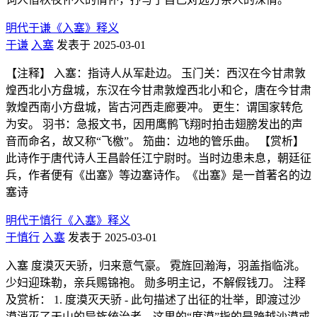
明代于谦《入塞》释义
于谦
入塞
发表于 2025-03-01
【注释】 入塞：指诗人从军赴边。 玉门关：西汉在今甘肃敦
煌西北小方盘城，东汉在今甘肃敦煌西北小和仑，唐在今甘肃
敦煌西南小方盘城，皆古河西走廊要冲。 更生：谓国家转危
为安。 羽书：急报文书，因用鹰鹘飞翔时拍击翅膀发出的声
音而命名，故又称“飞檄”。 笳曲：边地的管乐曲。 【赏析】
此诗作于唐代诗人王昌龄任江宁尉时。当时边患未息，朝廷征
兵，作者便有《出塞》等边塞诗作。《出塞》是一首著名的边
塞诗
明代于慎行《入塞》释义
于慎行
入塞
发表于 2025-03-01
入塞 度漠灭天骄，归来意气豪。 霓旌回瀚海，羽盖指临洮。
少妇迎珠勒，亲兵赐锦袍。 勋多明主记，不解假钱刀。 注释
及赏析： 1. 度漠灭天骄 - 此句描述了出征的壮举，即渡过沙
漠消灭了天山的异族统治者。这里的“度漠”指的是跨越沙漠或