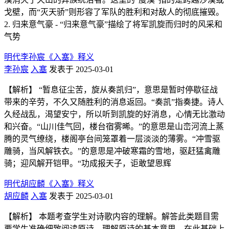
戈壁，而“灭天骄”则形容了军队的胜利和对敌人的彻底摧毁。
2. 归来意气豪 - “归来意气豪”描绘了将军凯旋而归时的风采和
气势
明代李孙宸《入塞》释义
李孙宸
入塞
发表于 2025-03-01
【解析】 “暂息征尘苦，旋从奏凯归”，意思是暂时停歇征战
带来的辛劳，不久又随胜利的消息返回。“奏凯”指奏捷。诗人
久经战乱，渴望安宁，所以听到凯旋的好消息，心情无比激动
和兴奋。“山川佳气回，楼台宿雾晞。”的意思是山峦河流上蒸
腾的灵气缭绕，楼阁亭台间笼罩着一层淡淡的薄雾。“冲雪驱
雕骑，当风解铁衣。”的意思是冲破寒霜的雪地，驱赶猛禽雕
骑；迎风解开铠甲。“功成报天子，讵敢望恩辉
明代胡应麟《入塞》释义
胡应麟
入塞
发表于 2025-03-01
【解析】 本题考查学生对诗歌内容的理解。解答此类题目需
要学生准确细致阅读原诗，理解原诗的基本意思，在此基础上