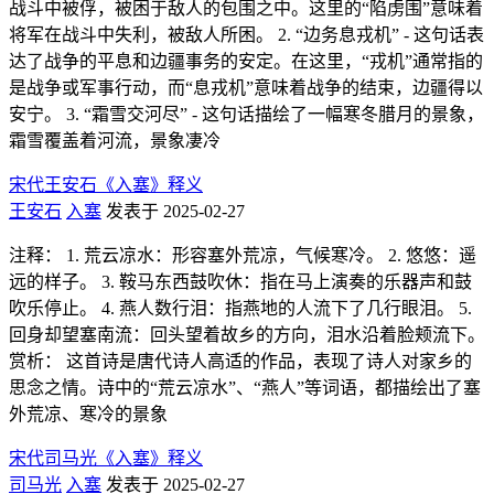
战斗中被俘，被困于敌人的包围之中。这里的“陷虏围”意味着
将军在战斗中失利，被敌人所困。 2. “边务息戎机” - 这句话表
达了战争的平息和边疆事务的安定。在这里，“戎机”通常指的
是战争或军事行动，而“息戎机”意味着战争的结束，边疆得以
安宁。 3. “霜雪交河尽” - 这句话描绘了一幅寒冬腊月的景象，
霜雪覆盖着河流，景象凄冷
宋代王安石《入塞》释义
王安石
入塞
发表于 2025-02-27
注释： 1. 荒云凉水：形容塞外荒凉，气候寒冷。 2. 悠悠：遥
远的样子。 3. 鞍马东西鼓吹休：指在马上演奏的乐器声和鼓
吹乐停止。 4. 燕人数行泪：指燕地的人流下了几行眼泪。 5.
回身却望塞南流：回头望着故乡的方向，泪水沿着脸颊流下。
赏析： 这首诗是唐代诗人高适的作品，表现了诗人对家乡的
思念之情。诗中的“荒云凉水”、“燕人”等词语，都描绘出了塞
外荒凉、寒冷的景象
宋代司马光《入塞》释义
司马光
入塞
发表于 2025-02-27