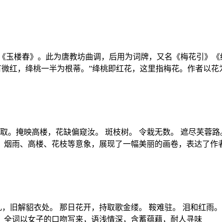
《玉楼春》。此为唐教坊曲调，后用为词牌，又名《梅花引》《红
有微红，绛桃一半为根蒂。”绛桃即红花，这里指梅花。作者以
取。掩映高楼，花缺偏窥汝。 斑枝树。 令栽无数。 遮尽芙蓉路
、烟雨、高楼、花枝等意象，展现了一幅美丽的画卷，表达了作者
乳，旧解貂衣处。 那日花开，持取歌金缕。 鞍难驻。 泪和红雨。
。全词以女子的口吻写来，语浅情深，含蓄蕴藉，耐人寻味