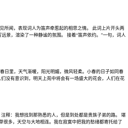
所见所闻，表现词人为笛声牵惹起的相思之情。 此词上片开头两
远景，渲染了一种静谧的氛围。 接着“笛声依约。”一句，词人
】 春日里，天气渐暖，阳光明媚，微风轻柔。小春的日子如同春
人们没有意识到，明天上苑中将会有一场盛大的花会，人们在花
 注释：我想找到那熟悉的人，但是到处都是贵族子弟的路。 堪
青草很多，天空与大地相连。我在寂寞中把我的愁绪都寄托给了