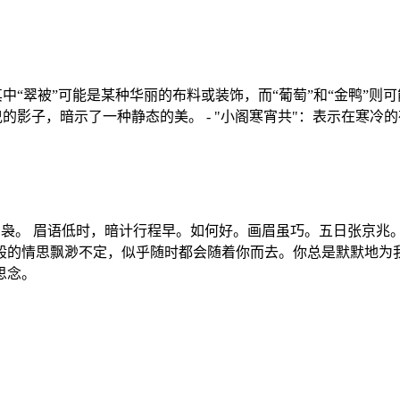
其中“翠被”可能是某种华丽的布料或装饰，而“葡萄”和“金鸭”
曳的影子，暗示了一种静态的美。 - "小阁寒宵共"：表示在寒冷的
郎袅。 眉语低时，暗计行程早。如何好。画眉虽巧。五日张京兆
般的情思飘渺不定，似乎随时都会随着你而去。你总是默默地为
思念。