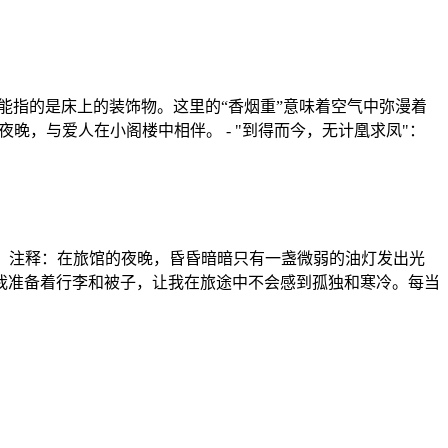
则可能指的是床上的装饰物。这里的“香烟重”意味着空气中弥漫着
夜晚，与爱人在小阁楼中相伴。 - "到得而今，无计凰求凤"：
。 注释：在旅馆的夜晚，昏昏暗暗只有一盏微弱的油灯发出光
我准备着行李和被子，让我在旅途中不会感到孤独和寒冷。每当