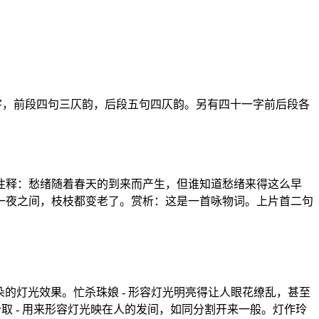
十一字，前段四句三仄韵，后段五句四仄韵。另有四十一字前后段各
。 注释：愁绪随着春天的到来而产生，但谁知道愁绪来得这么早
一夜之间，枝枝都变老了。赏析：这是一首咏物词。上片首二句
花朵的灯光效果。忙杀珠娘 - 形容灯光明亮得让人眼花缭乱，甚至
边分取 - 用来形容灯光映在人的发间，如同分割开来一般。灯作玲