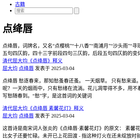
古籍
点绛唇
点绛唇，词牌名，又名“点樱桃”“十八香”“南浦月”“沙头雨
五句四仄韵，四十三字前段四句三仄韵，后段五句四仄韵的变
清代屈大均《点绛唇》释义
屈大均
点绛唇
发表于 2025-03-04
点绛唇 愁逐春来，那知愁蚤春还蚤。 一天烟草。 只有愁来道
呢？一天的烟雨中，只有愁绪在流淌。花儿凋零得不多，用不
写愁随春到。“愁”字，是这首词的关键词
清代屈大均《点绛唇 素馨花灯》释义
屈大均
点绛唇
发表于 2025-03-04
这首诗是南宋词人张炎的《点绛唇·素馨花灯》的原文： 素馨花灯
比女子还要忙碌。未开已上花田渡 - 指这种灯火在还未绽放时就