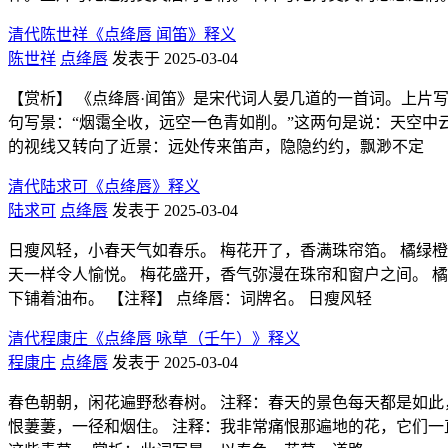
清代陈世祥《点绛唇 闻笛》释义
陈世祥
点绛唇
发表于 2025-03-04
【赏析】 《点绛唇·闻笛》是宋代词人晏几道的一首词。上片
句写景：“烟霭全收，远空一色青如削。”这两句是说：天空中
的视线又转向了近景：远处传来笛声，隐隐约约，飘渺不定
清代陆求可《点绛唇》释义
陆求可
点绛唇
发表于 2025-03-04
日瘦风轻，小春天气如春乐。 梅花开了，香满珠帘箔。 橘绿橙
天一样令人愉悦。 梅花盛开，香气弥漫在珠帘和窗户之间。 
下铺着油布。 【注释】 点绛唇：词牌名。 日瘦风轻
清代程康庄《点绛唇 咏草（壬午）》释义
程康庄
点绛唇
发表于 2025-03-04
春色朝朝，闲花遍野愁春树。 注释：春天的景色每天都是如此
恨萋萋，一径和烟住。 注释：我非常痛恨那遍地的花，它们一