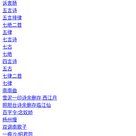
诉衷肠
五言诗
五言排律
七绝二首
五律
七言诗
七古
七绝
四言诗
五古
七律二首
七律
南南曲
雪泥一印诗余删存 西江月
照胆台诗余删存临江仙
百字令/念奴娇
杨州慢
双调南歌子
一痕沙/昭君怨