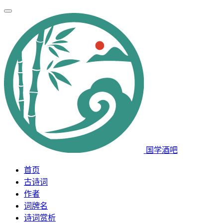
国学酒吧
首页
古诗词
作者
词牌名
诗词赏析