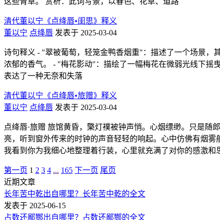
这些青草。 赏析：此词写景，以春色、花草、道路
清代董以宁《点绛唇•闺思》释义
董以宁
点绛唇
发表于 2025-03-04
诗句释义 - "翠被葡萄，轻笼金鸭香烟重"：描述了一个场景，
浓郁的香气。 - "梅花影动"：描绘了一幅梅花在微弱光线下摇
表达了一种无奈和失落
清代董以宁《点绛唇•旅赠》释义
董以宁
点绛唇
发表于 2025-03-04
点绛唇·旅赠 旅馆黄昏，檠灯襆被钟声悄。心烟缥缈。只是随
亮，听到窗外传来的时钟的声音轻轻的响起。心中仿佛有烟雾
我看到你为我细心地整理着行装，心里就充满了对你的感激和
第一页
1
2
3
4
...
165
下一页
尾页
近期文章
长年苦中乾出自哪里？长年苦中乾的全文
发表于 2025-06-15
占数还鄙酂出自哪里？占数还鄙酂的全文