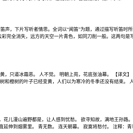
写笛声，下片写听者情思。全词以“闻笛”为题，通过描写听笛时
云彩完全消失，远方的天空一片青色，如同刀削一般。这两句是写
黄，只道冰霜恶。 人不觉。 明朝上苑，花底张油幕。 【译文
橘树和橙树的叶子已经变黄，人们以为寒冷的冬季还没有结束。 
，花儿漫山遍野都是，让人感到忧愁。 欲寻知故，满地王孙路。
直延伸到烟雾里。 青无数。 连天朝暮。 寂寞将愁付。 注释：