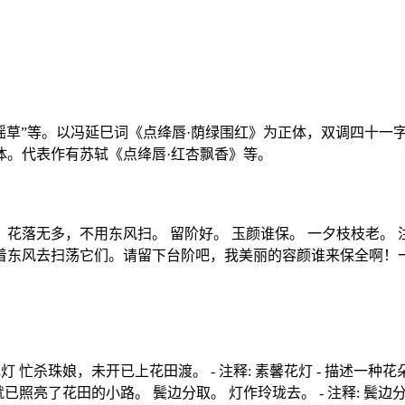
”“寻瑶草”等。以冯延巳词《点绛唇·荫绿围红》为正体，双调四
体。代表作有苏轼《点绛唇·红杏飘香》等。
。 花落无多，不用东风扫。 留阶好。 玉颜谁保。 一夕枝枝老
着东风去扫荡它们。请留下台阶吧，我美丽的容颜谁来保全啊！
 忙杀珠娘，未开已上花田渡。 - 注释: 素馨花灯 - 描述一种
已照亮了花田的小路。 鬓边分取。 灯作玲珑去。 - 注释: 鬓