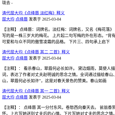
珑去 -
清代屈大均《点绛唇 淡红梅》释义
屈大均
点绛唇
发表于 2025-03-04
【注释】 点绛唇：词牌名。淡红梅：词牌名，又名《梅花落》
写的是一株三岁大的梅花。 上片起二句写梅的外在形态。“背
可爱和与众不同的傲雪凌霜的品格。 下片三、四句承上启下
清代屈大均《点绛唇 其二 二首》释义
屈大均
点绛唇
发表于 2025-03-04
【注释】： 看杀春山，翠眉何必长如许。 黛边烟雨，莫使人描
词，表达了作者对丈夫赵明诚的思念之情。全词通过描绘春山
山，翠眉何必长如许”，这是对春天景色的赞美。春山如画
清代屈大均《点绛唇 其一 二首》释义
屈大均
点绛唇
发表于 2025-03-04
【注释】： 点绛唇 其一分付东风，卷愁西向秦天去。 瓮翁香
怀。上片写她送别丈夫后的心情。下片写她对丈夫的思念之情