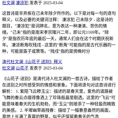
杜文澜
凄凉犯
发表于 2025-03-04
这首诗是辛弃疾在己未年除夕所作的。以下是对每一句的逐句
释义，以及必要的关键词注释： 凄凉犯 己未除夕 - 这是诗的
题目，"凄凉犯"是词牌名，意为表达一种凄清、悲伤的情
绪。"己未"指的是南宋孝宗隆兴二年，即公元1169年。"除
夕"是指农历年底的最后一天，通常人们会在这个时期庆祝新
年。 凄凉断角吹残戌 - 这里的"断角"可能指的是古代乐器的一
种，可能是笛子或箫等。"残戌"指的是傍晚时分
清代杜文澜《山花子 送别》释义
杜文澜
山花子
发表于 2025-03-04
《山花子·送别》是清代诗人杜文澜的一首古诗，描绘了作者
在送别之时所感受到的情感和景象。下面将逐句对这首诗进行
解析： 1. 紫陌飞云糁玉尘：描述的是春天里，紫色的道路被
飞舞的春云点缀得像洒上了珍珠般晶莹剔透。这里的“飞云”可
能意味着春天的生机勃勃，而“玉尘”则增添了一种轻盈而精致
的美感。 2. 半墀幽草画残春：描绘了一幅春意盎然的画面，
草地上长满了青翠的野草，似乎还保留着春天的气息