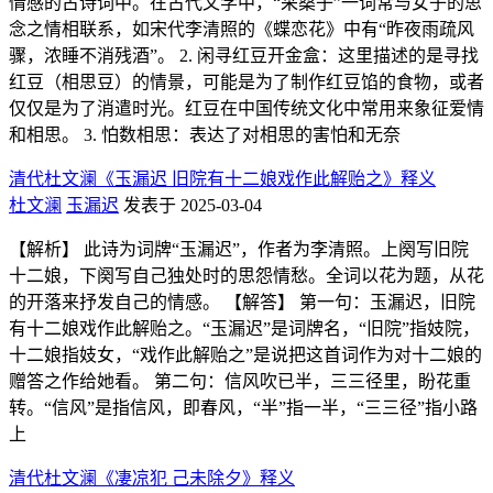
情感的古诗词中。在古代文学中，“采桑子”一词常与女子的思
念之情相联系，如宋代李清照的《蝶恋花》中有“昨夜雨疏风
骤，浓睡不消残酒”。 2. 闲寻红豆开金盒：这里描述的是寻找
红豆（相思豆）的情景，可能是为了制作红豆馅的食物，或者
仅仅是为了消遣时光。红豆在中国传统文化中常用来象征爱情
和相思。 3. 怕数相思：表达了对相思的害怕和无奈
清代杜文澜《玉漏迟 旧院有十二娘戏作此解贻之》释义
杜文澜
玉漏迟
发表于 2025-03-04
【解析】 此诗为词牌“玉漏迟”，作者为李清照。上阕写旧院
十二娘，下阕写自己独处时的思怨情愁。全词以花为题，从花
的开落来抒发自己的情感。 【解答】 第一句：玉漏迟，旧院
有十二娘戏作此解贻之。“玉漏迟”是词牌名，“旧院”指妓院，
十二娘指妓女，“戏作此解贻之”是说把这首词作为对十二娘的
赠答之作给她看。 第二句：信风吹已半，三三径里，盼花重
转。“信风”是指信风，即春风，“半”指一半，“三三径”指小路
上
清代杜文澜《凄凉犯 己未除夕》释义