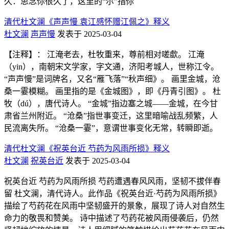
久：思念你很久了，这里的“尔”指你
清代杜文澜《声声慢 袁江感怀赠江佩之》释义
杜文澜
声声慢
发表于 2025-03-04
【注释】： 江淹老去，杜牧重来，尊前相对嗟歔。 江淹
（yin），南朝宋文学家，字文通，济阳考城人，世称江令。
“声声慢”是词牌名，又名“雁飞落”“秋声细》。 画里金城，沧
桑一霎模糊。 画里指的是《金城图》，即《丹青引图》。 杜
牧（dú），唐代诗人。 “金城”指边塞之城——金城，在今甘
肃省兰州附近。 “沧桑”指世事变迁，这里暗喻战乱频繁，人
民流离失所。 “沧桑一霎”，意谓世事变化无常，转瞬即逝。
清代杜文澜《祝英台近 芍药为风雨所损》释义
杜文澜
祝英台近
发表于 2025-03-04
祝英台近 芍药为风雨所损 芍药遭遇春风风雨，坚韧不拔伴春
留 杜文澜，清代诗人。此作品《祝英台近·芍药为风雨所损》
描绘了芍药花在风雨中坚韧盛开的景象，展现了诗人对自然生
命力的敬畏和赞美。 诗中描述了芍药花被风雨侵袭后，仍然