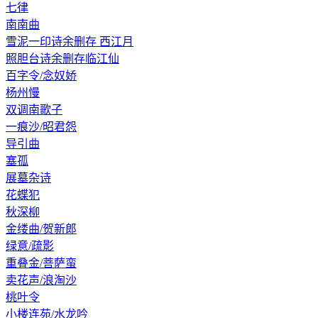
七律
南南曲
雪泥一印诗余删存 西江月
照胆台诗余删存临江仙
百字令/念奴娇
杨州慢
双调南歌子
一痕沙/昭君怨
导引曲
塞孤
展墓杂诗
花蝶犯
秋深柳
金缕曲/贺新郎
绿意/疏影
重叠金/菩萨蛮
卖花声/浪淘沙
桃叶令
小楼连苑/水龙吟