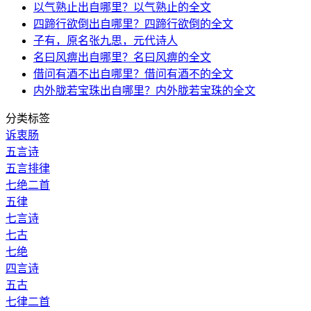
以气熟止出自哪里？以气熟止的全文
四蹄行欲倒出自哪里？四蹄行欲倒的全文
子有，原名张九思，元代诗人
名曰风痹出自哪里？名曰风痹的全文
借问有酒不出自哪里？借问有酒不的全文
内外胧若宝珠出自哪里？内外胧若宝珠的全文
分类标签
诉衷肠
五言诗
五言排律
七绝二首
五律
七言诗
七古
七绝
四言诗
五古
七律二首