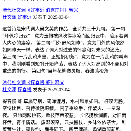
清代杜文澜《好事近 泊露筋祠》释义
杜文澜
好事近
发表于 2025-03-04
这首诗是宋代词人吴文英的作品，全诗共三十九句。 第一句
“环佩冷归云”，意为玉佩被风吹得冰凉而回归云中，暗示着词
人内心的凄凉。 第二句“门外野风如昨”，意为门外的风依然
如同昨天一样，表达了词人对过去的怀念和对未来的迷茫。
第三句“一片乱鸦声里，正短帆初落”，意为在一片乱鸦的叫声
中，我刚刚看到短帆开始降落，表达了词人对离别的不舍和对
重逢的期待。 第四句“当年花柳赛灵旗，春波荡楼角”
清代杜文澜《探春慢 虾》释义
杜文澜
探春慢
发表于 2025-03-04
探春慢 虾 草屩穿烟，筠筛漉月，水村风景如画。 枉叹无肠，
空怜比目，葑荇微阴堪籍。 闲了垂纶手，伴蟹火、一星深
夜。 只愁网起桃花，数枝萍蒂萦惹。 长忆捞秋涧底，对旧雨
杯盘，宵半情话。 露湿须帘，云扶鬣杖，乡味依依茅舍。 鲑
菜荒生计，孤俊约、扁舟同下。 听罢啼鹃，蠡湖重醉新鲊。