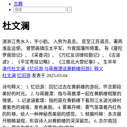
古籍
杜文澜
清浙江秀水人，字小舫。 入赀为县丞。 官至江苏道员、署两
淮盐运使。 曾赞画镇压太平军，为曾国藩所倚重。 有《曼陀
罗阁琐记》、《采香词》、《万红友词律校勘记》、《古谣
谚》、《平定粤寇记略》、《江南北大营纪事》。 生卒年
清代杜文澜《忆旧游 与蒋鹿潭话黄鹤楼旧游》释义
杜文澜
忆旧游
发表于 2025-03-04
诗句释义： 1. 忆旧游：回忆过去在黄鹤楼的游玩，怀念那段
美好的时光。 2. 与蒋鹿潭：指与蒋鹿潭一起在黄鹤楼相聚的
情景。 3. 记波涵紫堞：指的是在黄鹤楼下看到江水波光映衬
着紫色的城墙，景色美丽。 4. 雾幂丹梯：雾气笼罩着丹红色
的阶梯，给人一种神秘而美丽的感觉。 5. 频展吟眸：多次展
开眼睛凝视，形容诗人对黄鹤楼的深深留恋。 6. 念尔南冠