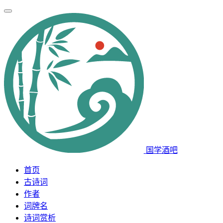
国学酒吧
首页
古诗词
作者
词牌名
诗词赏析