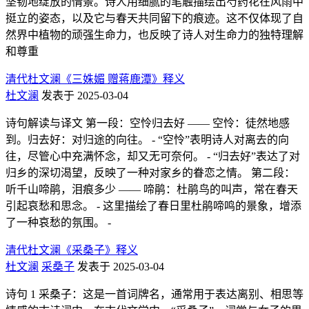
坚韧地绽放的情景。诗人用细腻的笔触描绘出芍药花在风雨中
挺立的姿态，以及它与春天共同留下的痕迹。这不仅体现了自
然界中植物的顽强生命力，也反映了诗人对生命力的独特理解
和尊重
清代杜文澜《三姝媚 赠蒋鹿潭》释义
杜文澜
发表于 2025-03-04
诗句解读与译文 第一段：空怜归去好 —— 空怜：徒然地感
到。归去好：对归途的向往。 - “空怜”表明诗人对离去的向
往，尽管心中充满怀念，却又无可奈何。 - “归去好”表达了对
归乡的深切渴望，反映了一种对家乡的眷恋之情。 第二段：
听千山啼鹃，泪痕多少 —— 啼鹃：杜鹃鸟的叫声，常在春天
引起哀愁和思念。 - 这里描绘了春日里杜鹃啼鸣的景象，增添
了一种哀愁的氛围。 -
清代杜文澜《采桑子》释义
杜文澜
采桑子
发表于 2025-03-04
诗句 1 采桑子：这是一首词牌名，通常用于表达离别、相思等