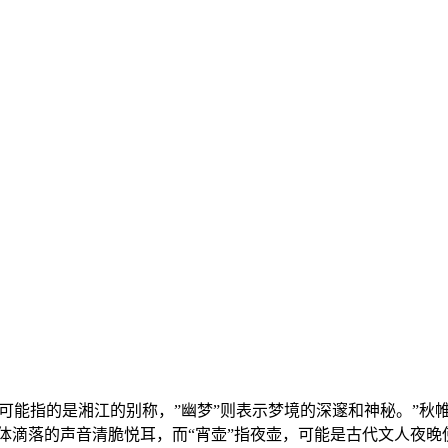
可能指的是湘江的别称，”幽梦”则表示梦境的深邃和神秘。”秋
液体滴落的声音清脆悦耳，而“宵壶”指夜壶，可能是古代文人夜