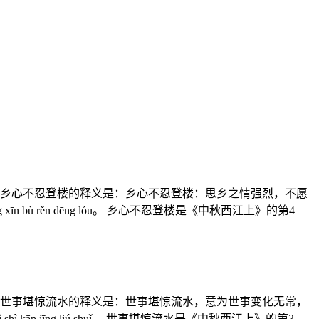
 乡心不忍登楼的释义是：乡心不忍登楼：思乡之情强烈，不愿
 rěn dēng lóu。 乡心不忍登楼是《中秋西江上》的第4
 世事堪惊流水的释义是：世事堪惊流水，意为世事变化无常，
jīng liú shuǐ。 世事堪惊流水是《中秋西江上》的第3