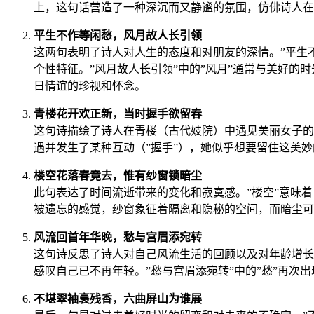
上，这句话营造了一种深沉而又静谧的氛围，仿佛诗人在
平生不作等闲愁，风月故人长引领
这两句表明了诗人对人生的态度和对朋友的深情。”平生不
个性特征。”风月故人长引领”中的”风月”通常与美好的
日情谊的珍视和怀念。
青楼花开欢正新，当时握手欲留春
这句诗描绘了诗人在青楼（古代妓院）中遇见美丽女子的情
遇并发生了某种互动（”握手”），她似乎想要留住这美
楼空花落春竟去，惟有纱窗锁暗尘
此句表达了时间流逝带来的变化和寂寞感。”楼空”意味着
被遗忘的感觉，纱窗象征着隔离和隐秘的空间，而暗尘可
风流回首年华晚，愁与宫眉添宛转
这句诗反思了诗人对自己风流生活的回顾以及对年龄增长
感叹自己已不再年轻。”愁与宫眉添宛转”中的”愁”再次
不堪翠袖裛残香，六曲屏山为谁展