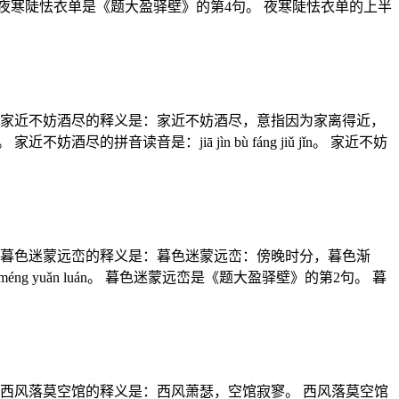
ān。 夜寒陡怯衣单是《题大盈驿壁》的第4句。 夜寒陡怯衣单的上半
 家近不妨酒尽的释义是：家近不妨酒尽，意指因为家离得近，
读音是：jiā jìn bù fáng jiǔ jǐn。 家近不妨
 暮色迷蒙远峦的释义是：暮色迷蒙远峦：傍晚时分，暮色渐
 yuǎn luán。 暮色迷蒙远峦是《题大盈驿壁》的第2句。 暮
西风落莫空馆的释义是：西风萧瑟，空馆寂寥。 西风落莫空馆