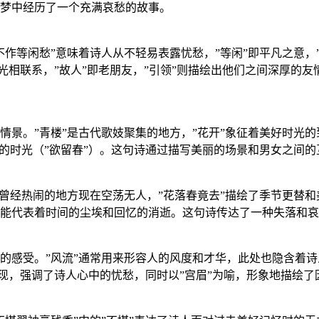
梦中经历了一个充满哀愁的故事。
作等闲愁”意味着诗人从不轻易表露忧愁，”等闲”即平凡之意，
时光相联系，”故人”即老朋友，”引领”则描绘出他们之间深厚
景。”青楼”是古代歌妓聚集的地方，”花开”象征着美好时光的
妙的时光（”欲留春”）。这句诗通过描写美丽的场景和男女之间
曾经热闹的地方现在空荡无人，”花落春竟去”描绘了季节更替和
能代表着时间的尘埃和回忆的消逝。这句诗传达了一种失落和哀
的感受。”风流”通常用来形容人的风度和才华，此处也隐含着诗
出现，强调了诗人心中的忧愁，同时以”宫眉”为喻，形象地描绘