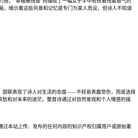
力感，”翠袖裛残香”则描绘了一幅女子手中轻抚着残留香气的
水画，暗示着这些风景和记忆是专门为某人而设，但诗人不知道
。颔联表现了诗人对生活的态度——不轻易表露悲伤，而是选择
哀愁和对未来的迷茫。整首诗通过对自然景观和个人情感的描
户通过本站上传、发布的任何内容的知识产权归属用户或原始著