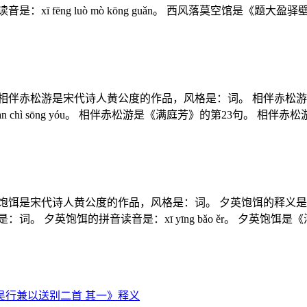
ī fēng luò mò kōng guǎn。 西风落莫空馆是《题
相伴赤松游是宋代诗人黄公度的作品，风格是：词。 相伴赤松游
n chì sōng yóu。 相伴赤松游是《满庭芳》的第23句。
饱饵是宋代诗人黄公度的作品，风格是：词。 夕英饱饵的释义
。 夕英饱饵的拼音读音是：xī yīng bǎo ěr。 夕英饱饵
行兼以送别二首 其一》释义