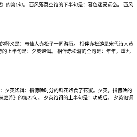
大盈驿壁》的第1句。 西风落莫空馆的下半句是：暮色迷蒙远峦。 西风
的释义是：与仙人赤松子一同游历。 相伴赤松游是宋代诗人黄
 相伴赤松游的上半句是：夕英饱饵。 相伴赤松游的全句是：年年，重九
是：夕英饱饵：指傍晚时分的鲜花饱食了花蜜。夕英，指傍晚的
是《满庭芳》的第22句。 夕英饱饵的上半句是：功成后。 夕英饱饵