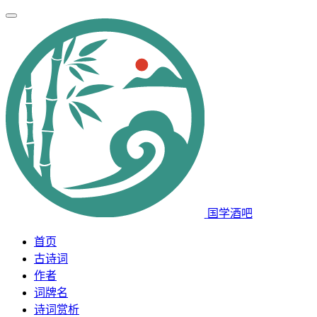
国学酒吧
首页
古诗词
作者
词牌名
诗词赏析