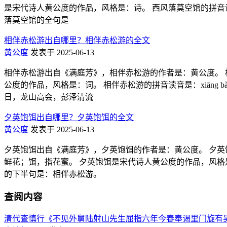
是宋代诗人黄公度的作品，风格是：诗。 西风落莫空馆的拼音读音是：x
落莫空馆的全句是
相伴赤松游出自哪里？相伴赤松游的全文
黄公度
发表于 2025-06-13
相伴赤松游出自《满庭芳》，相伴赤松游的作者是：黄公度。 
公度的作品，风格是：词。 相伴赤松游的拼音读音是：xiāng bà
日，龙山高会，彭泽清流
夕英饱饵出自哪里？夕英饱饵的全文
黄公度
发表于 2025-06-13
夕英饱饵出自《满庭芳》，夕英饱饵的作者是：黄公度。 夕英
鲜花；饵，指花蜜。 夕英饱饵是宋代诗人黄公度的作品，风格是：词
的下半句是：相伴赤松游。
查阅内容
清代查慎行《不见外舅陆射山先生屈指六年今春奉谒里门旋有吴