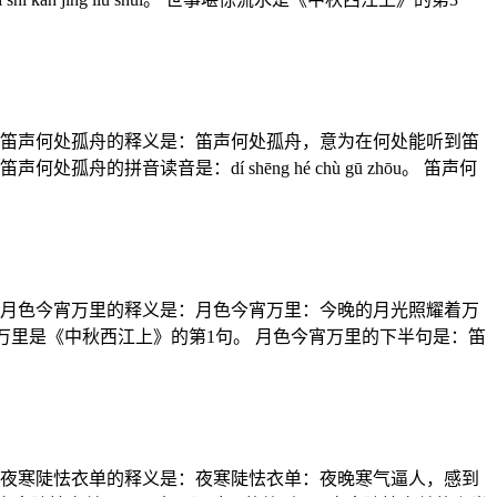
 笛声何处孤舟的释义是：笛声何处孤舟，意为在何处能听到笛
读音是：dí shēng hé chù gū zhōu。 笛声何
 月色今宵万里的释义是：月色今宵万里：今晚的月光照耀着万
 月色今宵万里是《中秋西江上》的第1句。 月色今宵万里的下半句是：笛
 夜寒陡怯衣单的释义是：夜寒陡怯衣单：夜晚寒气逼人，感到