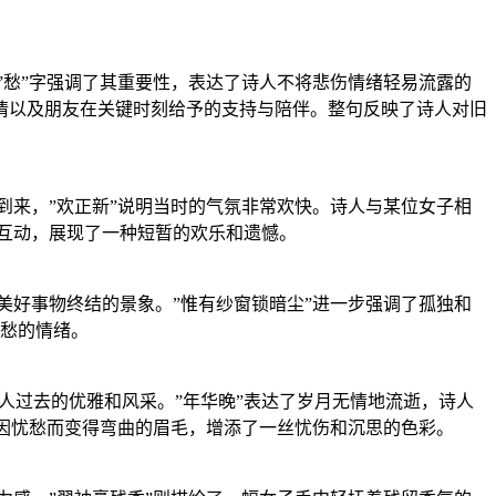
”愁”字强调了其重要性，表达了诗人不将悲伤情绪轻易流露的
的友情以及朋友在关键时刻给予的支持与陪伴。整句反映了诗人对旧
到来，”欢正新”说明当时的气氛非常欢快。诗人与某位女子相
的互动，展现了一种短暂的欢乐和遗憾。
美好事物终结的景象。”惟有纱窗锁暗尘”进一步强调了孤独和
愁的情绪。
人过去的优雅和风采。”年华晚”表达了岁月无情地流逝，诗人
了因忧愁而变得弯曲的眉毛，增添了一丝忧伤和沉思的色彩。