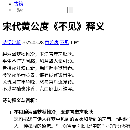
古籍
宋代黄公度《不见》释义
诗词赏析
2025-02-28
黄公度
不见
108°
碧湘幽梦秋帷冷，玉滴宵壶声耿耿。
平生不作等闲愁，风月故人长引领。
青楼花开欢正新，当时握手欲留春。
楼空花落春竟去，惟有纱窗锁暗尘。
风流回首年华晚，愁与宫眉添宛转。
不堪翠袖裛残香，六曲屏山为谁展。
诗句释义与赏析：
不见碧湘幽梦秋帷冷，玉滴宵壶声耿耿
这句描述了诗人在梦中见到的景象和听到的声音。”碧湘”
人一种孤寂的感觉。“玉滴宵壶声耿耿”中的“玉滴”形容