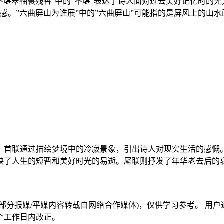
堪翠袖裛残香”中的”不堪”表达了诗人面对过去美好记忆时的无
感。”六曲屏山为谁展”中的”六曲屏山”可能指的是屏风上的山
。首联通过描绘梦境中的冷寂景象，引出诗人对现实生活的感慨
映了人生的短暂和美好时光的易逝。尾联则抒发了年华老去后的
部分报媒/平媒内容转载自网络合作媒体)，仅供学习参考。 用
个工作日内改正。