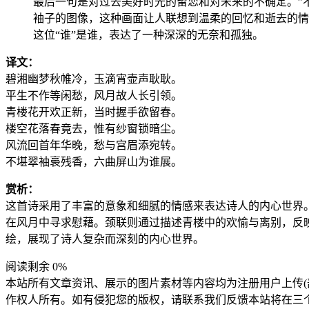
最后一句是对过去美好时光的留恋和对未来的不确定。”不
袖子的图像，这种画面让人联想到温柔的回忆和逝去的情
这位“谁”是谁，表达了一种深深的无奈和孤独。
译文：
碧湘幽梦秋帷冷，玉滴宵壶声耿耿。
平生不作等闲愁，风月故人长引领。
青楼花开欢正新，当时握手欲留春。
楼空花落春竟去，惟有纱窗锁暗尘。
风流回首年华晚，愁与宫眉添宛转。
不堪翠袖裛残香，六曲屏山为谁展。
赏析：
这首诗采用了丰富的意象和细腻的情感来表达诗人的内心世界
在风月中寻求慰藉。颈联则通过描述青楼中的欢愉与离别，反
绘，展现了诗人复杂而深刻的内心世界。
阅读剩余 0%
本站所有文章资讯、展示的图片素材等内容均为注册用户上传(
作权人所有。如有侵犯您的版权，请联系我们反馈本站将在三