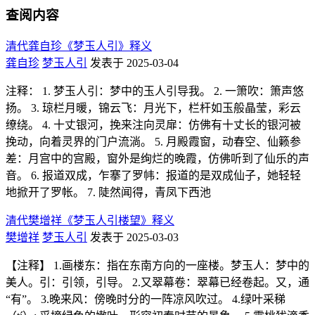
查阅内容
清代龚自珍《梦玉人引》释义
龚自珍
梦玉人引
发表于 2025-03-04
注释： 1. 梦玉人引：梦中的玉人引导我。 2. 一箫吹：箫声悠
扬。 3. 琼栏月暖，锦云飞：月光下，栏杆如玉般晶莹，彩云
缭绕。 4. 十丈银河，挽来注向灵扉：仿佛有十丈长的银河被
挽动，向着灵界的门户流淌。 5. 月殿霞窗，动春空、仙籁参
差：月宫中的宫殿，窗外是绚烂的晚霞，仿佛听到了仙乐的声
音。 6. 报道双成，乍搴了罗帏：报道的是双成仙子，她轻轻
地掀开了罗帐。 7. 陡然闻得，青凤下西池
清代樊增祥《梦玉人引楼望》释义
樊增祥
梦玉人引
发表于 2025-03-03
【注释】 1.画楼东：指在东南方向的一座楼。梦玉人：梦中的
美人。引：引领，引导。 2.又翠幕卷：翠幕已经卷起。又，通
“有”。 3.晚来风：傍晚时分的一阵凉风吹过。 4.绿叶采稊