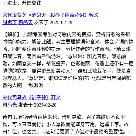
了进士，开始交往
宋代周紫芝《鹧鸪天 · 和孙子绍菊花词》释义
周紫芝
鹧鸪天
发表于 2025-02-28
【解析】 此题考查考生对诗歌内容的把握，赏析诗歌的思想
感情的能力。解答此题，考生要理解词句含义，体会诗词的情
感，同时要注意注释的提示，分析作者的写作意图。“晴日烘
帘暖似春，菊回霜晕浅仍深。”意思是：阳光普照，暖意融
融，如同春天一样，菊花盛开，色彩艳丽，花瓣上还带有一层
薄薄的寒霜，显得更显娇美动人；“谁知此地栽花手，便是当
时嗅蕊人。”意思是：谁知道是谁种的花？他就是当年闻到花
香的人啊！“秋渺渺
宋代司马光《训子孙》释义
司马光
发表于 2025-02-28
诗句 1. 有德者皆由俭来也，俭则寡欲，君子寡欲则不役于
物，可以直道而行；小人寡欲而能谨身节用，远罪丰家。故
曰：俭，德之共。 - 这句话强调了节俭对于品德的重要性。 -