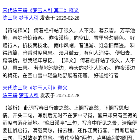
宋代陈三聘《梦玉人引 其二》释义
陈三聘
梦玉人引
发表于 2025-02-28
【诗句释义】 倚着栏杆站了很久，人不见，暮云碧。 芳草池
塘，春梦暗惊诗客。 昨夜溪梅，向空山、雪里轻匀颜色。 好
赠行人，折枝南枝北。 雨巾风帽，昔追游、谁念旧踪迹。 料
得疏篱，暗香时度风息。 淡月微云，有何人消得。 便归去、
踏溪桥，慰我经年思忆。 【译文】 倚着栏杆站了很久，人不
见，暮云碧。 芳草地池塘边，春天的梦让人惊心。 昨夜溪边
的梅花，在空山雪中轻盈地舒展着花瓣。 好送给行者
宋代陈三聘《梦玉人引》释义
陈三聘
梦玉人引
发表于 2025-02-28
【赏析】 此词写春日行旅之愁。上阕写离愁，下阕写思归
情。开头二句，写别后无时不在梦中寻觅，醒来却只有空寂的
酒席与落花满地。“晚日溪亭”三句，写舟中所见之景，清晓便
要挂帆启行，满载离愁，指去程、还作江南行客。“目断层城”
三句，写对故乡的思念。“素巾空染”两句，点明离别的原因，