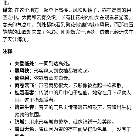
北。
译文
: 在这个地方一起登上高楼，风吹动袖子，靠在高高的碧
空之中。大雨和云雾交织，长有桂花树的仙女在观看着游客。
春天的气息中，到处都能看到繁花似锦的城市风景，而那白雪
皑皑的山峰却失去了色彩。刚刚做完一场梦，仿佛已经迷失在
了天涯海角。
注释
:
共登临处
：一同到达高处。
飘风袂
：形容风大到衣袖都被吹起。
倚空碧
：依靠着蓝天白云。
雨卷云飞
：形容雨势很大，云彩像被掀起一样飘散。
桂娥看客
：传说中的月中仙子桂仙，她常在月下观察人
间。这里指观赏者。
箫鼓生春
：春天的气息里传来箫声和鼓声，营造出生机
勃勃的氛围。
锦城
：用来形容城市繁华，就像锦绣一般美丽。
雪山无色
：雪山因为雪的存在而显得颜色单一，没有了