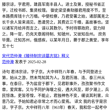
滕宗谅，字君用，建昌军南丰县人。进士及第，授秘书省正
字，迁校书郎、集贤校理。 御史梁坚奏劾滕君用度不节，至
本路费库钱十六万缗。中使检察，乃君受署之始，诸部属羌之
长千余人皆来谒见，悉遣劳之，其费近三千缗，盖故事也。坚
以诸军月给并而言之，诬以其数尔。予时待罪政府，尝力辩
之，降一官，仍充天章阁待制、知虢州，又徙知岳州。 庶务
毕葺。迁知苏州，俄感疾，以某年月日，薨于郡之黄堂，享年
五十七
宋代范仲淹《滕待制宗谅墓志铭》释义
范仲淹
发表于 2025-02-28
诗句 君讳宗谅，字子京。大中祥符八年春，与予同登进士
第，始从之游，然未笃知其为人。及君历潍、连、泰三州从
事，在泰日，予为盐官于郡下，见君职事外，孜孜聚书作文
章，爱宾客。又与予同护海堰之役，遇大风至，即夕潮上，兵
民惊逸，吏皆苍惶，不能止，君独神色不变，缓谈其利害，众
意乃定。予始知君必非常之才而心爱焉。 译文 我的名字是宗
谅，字子京。大中祥符八年（963年）春天，我和您一起考中