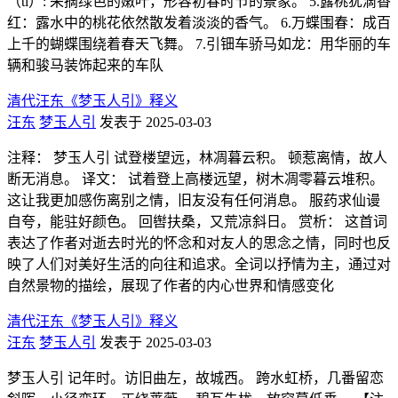
（tí）: 采摘绿色的嫩叶，形容初春时节的景象。 5.露桃犹滴香
红：露水中的桃花依然散发着淡淡的香气。 6.万蝶围春：成百
上千的蝴蝶围绕着春天飞舞。 7.引钿车骄马如龙：用华丽的车
辆和骏马装饰起来的车队
清代汪东《梦玉人引》释义
汪东
梦玉人引
发表于 2025-03-03
注释： 梦玉人引 试登楼望远，林凋暮云积。 顿惹离情，故人
断无消息。 译文： 试着登上高楼远望，树木凋零暮云堆积。
这让我更加感伤离别之情，旧友没有任何消息。 服药求仙谩
自夸，能驻好颜色。 回辔扶桑，又荒凉斜日。 赏析： 这首词
表达了作者对逝去时光的怀念和对友人的思念之情，同时也反
映了人们对美好生活的向往和追求。全词以抒情为主，通过对
自然景物的描绘，展现了作者的内心世界和情感变化
清代汪东《梦玉人引》释义
汪东
梦玉人引
发表于 2025-03-03
梦玉人引 记年时。访旧曲左，故城西。 跨水虹桥，几番留恋