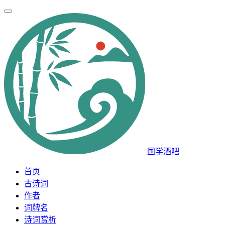
国学酒吧
首页
古诗词
作者
词牌名
诗词赏析