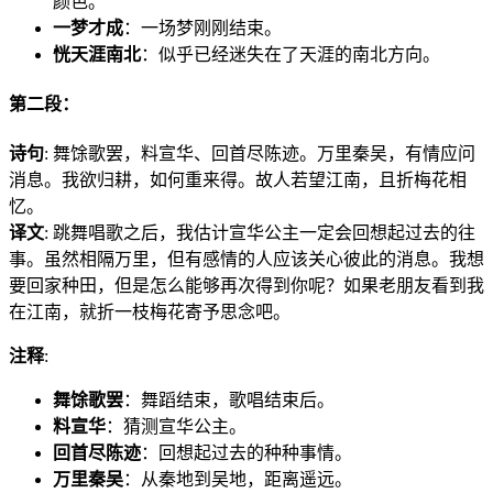
颜色。
一梦才成
：一场梦刚刚结束。
恍天涯南北
：似乎已经迷失在了天涯的南北方向。
第二段：
诗句
: 舞馀歌罢，料宣华、回首尽陈迹。万里秦吴，有情应问
消息。我欲归耕，如何重来得。故人若望江南，且折梅花相
忆。
译文
: 跳舞唱歌之后，我估计宣华公主一定会回想起过去的往
事。虽然相隔万里，但有感情的人应该关心彼此的消息。我想
要回家种田，但是怎么能够再次得到你呢？如果老朋友看到我
在江南，就折一枝梅花寄予思念吧。
注释
:
舞馀歌罢
：舞蹈结束，歌唱结束后。
料宣华
：猜测宣华公主。
回首尽陈迹
：回想起过去的种种事情。
万里秦吴
：从秦地到吴地，距离遥远。