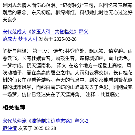
是因思念情人而伤心落泪。“记得轻分”三句，以回忆来表现离
别后的思念。东风初起，柳绿梅红，料想她此时也无心过这好
天良夕
宋代范成大《梦玉人引 · 共登临处》释义
范成大
梦玉人引
发表于 2025-02-28
解析与翻译： 第一段： 诗句: 共登临处，飘风袂、倚空碧。雨
卷云飞，长有桂娥看客。箫鼓生春，遍锦城如画，雪山无色。
一梦才成，恍天涯南北。 译文: 在这个地方一起登上高楼，风
吹动袖子，靠在高高的碧空之中。大雨和云雾交织，长有桂花
树的仙女在观看着游客。春天的气息中，到处都能看到繁花似
锦的城市风景，而那白雪皑皑的山峰却失去了色彩。刚刚做完
一场梦，仿佛已经迷失在了天涯海角。 注释: - 共登临处
相关推荐
宋代范仲淹《滕待制宗谅墓志铭》释义-2
范仲淹
发表于 2025-02-28