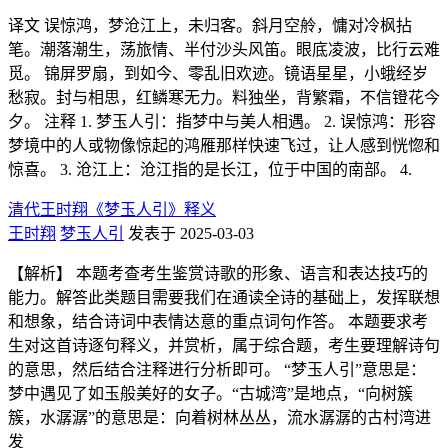
译文 误惊鸿，梦沧江上，未归客。斜月空舲，慵对冷枫拈
笔。潮落潮生，荡旅情、半付沙头风笛。眼底凌波，比行云难
觅。 锦屏罗扇，到如今、零乱旧欢迹。镜语星星，小蛾经岁
愁寂。封与相思，红鳞寒无力。料独坐，背繁霜，不信镫花今
夕。 注释 1. 梦玉人引：指梦中与美人相遇。 2. 误惊鸿：形容
梦境中的人或物像惊起的鸿雁那样快速飞过，让人感到恍惚和
惊喜。 3. 沧江上：沧江指的是长江，位于中国的南部。 4.
清代王时翔《梦玉人引》释义
王时翔
梦玉人引
发表于 2025-03-03
【解析】 本题考查考生鉴赏诗歌的形象、语言和表达技巧的
能力。解答此类题目需要我们在通读全诗的基础上，发挥联想
和想象，结合诗词中表情达意的重点词句作答。 本题要求考
生对这首诗逐句释义，并赏析，属于综合题，考生要理解诗句
的意思，然后结合注释进行分析即可。 “梦玉人引”意思是：
梦中遇见了如玉般美好的女子。“古城湾”是地点，“向树簇
簇，水潺潺”的意思是：向着树林丛丛，流水潺潺的古村湾进
发