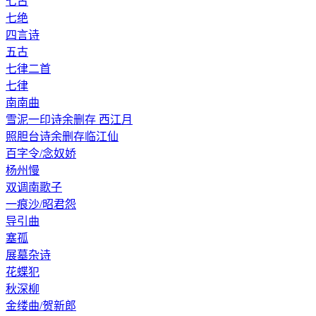
七古
七绝
四言诗
五古
七律二首
七律
南南曲
雪泥一印诗余删存 西江月
照胆台诗余删存临江仙
百字令/念奴娇
杨州慢
双调南歌子
一痕沙/昭君怨
导引曲
塞孤
展墓杂诗
花蝶犯
秋深柳
金缕曲/贺新郎