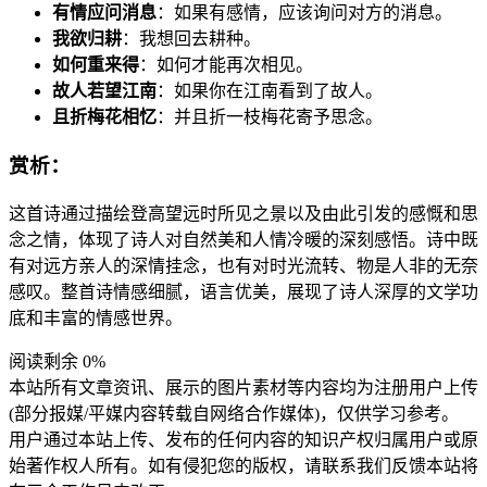
有情应问消息
：如果有感情，应该询问对方的消息。
我欲归耕
：我想回去耕种。
如何重来得
：如何才能再次相见。
故人若望江南
：如果你在江南看到了故人。
且折梅花相忆
：并且折一枝梅花寄予思念。
赏析：
这首诗通过描绘登高望远时所见之景以及由此引发的感慨和思
念之情，体现了诗人对自然美和人情冷暖的深刻感悟。诗中既
有对远方亲人的深情挂念，也有对时光流转、物是人非的无奈
感叹。整首诗情感细腻，语言优美，展现了诗人深厚的文学功
底和丰富的情感世界。
阅读剩余 0%
本站所有文章资讯、展示的图片素材等内容均为注册用户上传
(部分报媒/平媒内容转载自网络合作媒体)，仅供学习参考。
用户通过本站上传、发布的任何内容的知识产权归属用户或原
始著作权人所有。如有侵犯您的版权，请联系我们反馈本站将