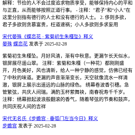
解释：节俭的人不会过度追求物质享受，能够保持内心的平和
与正直，从而能够按照正道行事。 - 注释："君子"和“小人”在
这里分别指有德行的人士和没有德行的人士。 2. 侈则多欲，
君子多欲则贪慕富贵，枉道速祸；小人多欲则多求妄用
宋代晏殊《蝶恋花 · 紫菊初生朱槿坠》释义
晏殊
蝶恋花
发表于 2025-02-28
紫菊初生朱槿坠。月好风清，渐有中秋意。更漏乍长天似水，
银屏展尽遥山翠。 注释：紫菊和朱槿（一种花）都刚刚盛
开，月色美好，风也清新，给人一种宁静的感觉，仿佛已经有
了中秋的味道。更漏的声音渐渐变长，天空就像流水一样清
澈，银屏上展示出遥远的山脉的绿色。 绣幕卷波香引穗。急
管繁弦，共庆人间瑞。满酌玉杯萦舞袂，南春祝寿千千岁。
注释：绣幕掀起波浪般翻滚的香气，随着琴弦的节奏和鼓声，
共同庆祝人间的吉祥
宋代无名氏《步蟾宫 · 垂弧门左当今日》释义
步蟾宫
发表于 2025-02-28