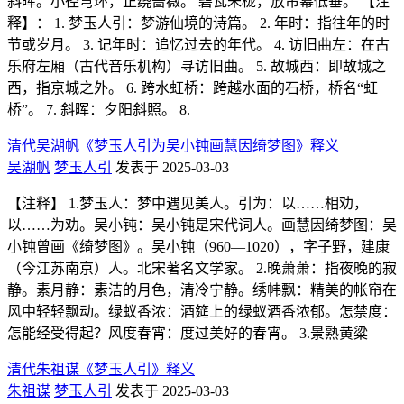
斜晖。小径弯环，正绕蔷薇。 碧瓦朱栊，放帘幕低垂。 【注
释】： 1. 梦玉人引：梦游仙境的诗篇。 2. 年时：指往年的时
节或岁月。 3. 记年时：追忆过去的年代。 4. 访旧曲左：在古
乐府左厢（古代音乐机构）寻访旧曲。 5. 故城西：即故城之
西，指京城之外。 6. 跨水虹桥：跨越水面的石桥，桥名“虹
桥”。 7. 斜晖：夕阳斜照。 8.
清代吴湖帆《梦玉人引为吴小钝画慧因绮梦图》释义
吴湖帆
梦玉人引
发表于 2025-03-03
【注释】 1.梦玉人：梦中遇见美人。引为：以……相劝，
以……为劝。吴小钝：吴小钝是宋代词人。画慧因绮梦图：吴
小钝曾画《绮梦图》。吴小钝（960—1020），字子野，建康
（今江苏南京）人。北宋著名文学家。 2.晚萧萧：指夜晚的寂
静。素月静：素洁的月色，清冷宁静。绣帏飘：精美的帐帘在
风中轻轻飘动。绿蚁香浓：酒筵上的绿蚁酒香浓郁。怎禁度：
怎能经受得起？风度春宵：度过美好的春宵。 3.景熟黄粱
清代朱祖谋《梦玉人引》释义
朱祖谋
梦玉人引
发表于 2025-03-03