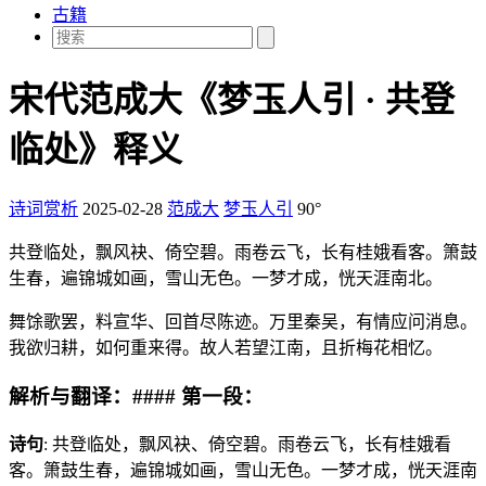
古籍
宋代范成大《梦玉人引 · 共登
临处》释义
诗词赏析
2025-02-28
范成大
梦玉人引
90°
共登临处，飘风袂、倚空碧。雨卷云飞，长有桂娥看客。箫鼓
生春，遍锦城如画，雪山无色。一梦才成，恍天涯南北。
舞馀歌罢，料宣华、回首尽陈迹。万里秦吴，有情应问消息。
我欲归耕，如何重来得。故人若望江南，且折梅花相忆。
解析与翻译：#### 第一段：
诗句
: 共登临处，飘风袂、倚空碧。雨卷云飞，长有桂娥看
客。箫鼓生春，遍锦城如画，雪山无色。一梦才成，恍天涯南