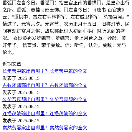
垂弧门左当今日。垂弧门：指皇宫正南的垂拱门，是皇帝出行
之所。垂弧：悬挂弓形玉饰。门左当今日：《唐书·百官志》
云：“垂拱中，置左右羽林将军、左右威卫将军，总摄宫闱。”
恰过了、元宵六夕。元宵节：农历正月十五日，旧称灯节，民
间有观灯赏月之俗，故以称此词人初到垂拱门时所见到的盛
况。 喜妙龄秀发步蟾宫。步蟾宫：步上月台之意。妙龄：美
好年华。 信富贵、荣华莫敌。信：听任，认为。莫敌：无与
伦比。
近期文章
长年苦中乾出自哪里？长年苦中乾的全文
发表于 2025-06-15
占数还鄙酂出自哪里？占数还鄙酂的全文
发表于 2025-06-15
久矣吾衰颓出自哪里？久矣吾衰颓的全文
发表于 2025-06-15
连挹茂陵碗出自哪里？连挹茂陵碗的全文
发表于 2025-06-15
索然贫窭家出自哪里？索然贫窭家的全文