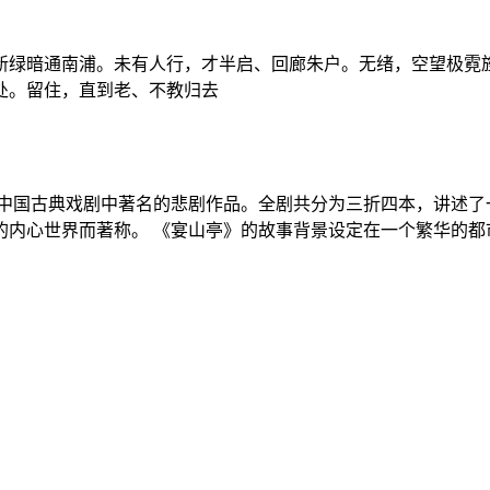
新绿暗通南浦。未有人行，才半启、回廊朱户。无绪，空望极霓旌
处。留住，直到老、不教归去
是中国古典戏剧中著名的悲剧作品。全剧共分为三折四本，讲述了
的内心世界而著称。 《宴山亭》的故事背景设定在一个繁华的都