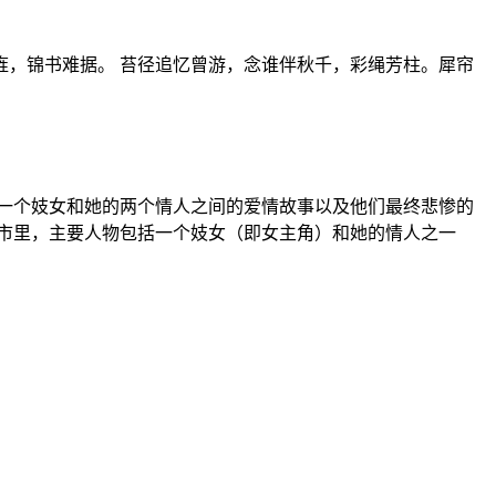
，锦书难据。 苔径追忆曾游，念谁伴秋千，彩绳芳柱。犀帘
一个妓女和她的两个情人之间的爱情故事以及他们最终悲惨的
市里，主要人物包括一个妓女（即女主角）和她的情人之一