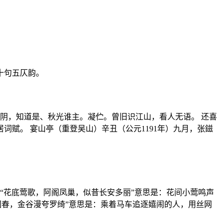
十句五仄韵。
阴，知道是、秋光谁主。凝伫。曾旧识江山，看人无语。 还喜
赋。 宴山亭（重登吴山）辛丑（公元1191年）九月，张鎡
“花底莺歌，阿阁凤巢，似昔长安多丽”意思是：花间小莺鸣声
围春，金谷漫夸罗绮”意思是：乘着马车追逐嬉闹的人，用丝网