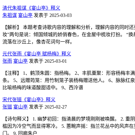
清代朱祖谋《宴山亭》释义
朱祖谋
宴山亭
发表于 2025-03-03
【解析】 本题考查诗歌内容的理解和分析，理解内容的同时还
妆”两句是说：倾国倾城的娇俏春色，在金屋中梳妆打扮。 “换
流落在沙丘上，像杏花词句一样。
元代张雨《宴山亭 赋杨梅》释义
张雨
宴山亭
发表于 2025-03-01
【注释】 1、鹤顶朱圆：指杨梅。 2、丰肌粟聚：形容杨梅丰
条。 5、远赠筠笼：用竹制笼子装杨梅赠送他人。 6、脉脉红
比喻杨梅的味道酸甜适中。 9、西泠谱
宋代张镃《宴山亭》释义
张镃
宴山亭
发表于 2025-02-27
【诗句释义】 1. 幽梦初回：指清晨的梦境刚刚被唤醒。 2. 
槛因为冷空气而显得寒冷。 5. 蕙畹声摇：指兰花丛中的风声在晃
门。 9. 回廊朱户