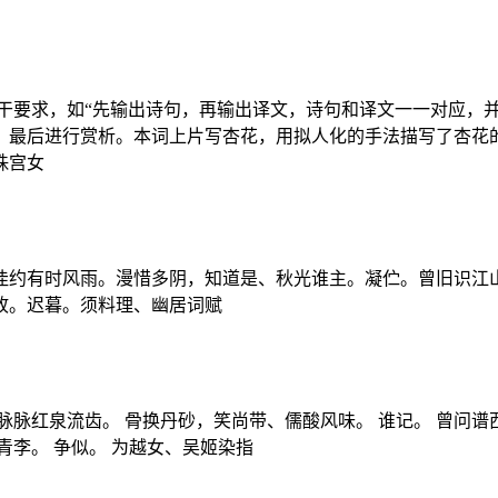
干要求，如“先输出诗句，再输出译文，诗句和译文一一对应，
最后进行赏析。本词上片写杏花，用拟人化的手法描写了杏花的美
珠宫女
佳约有时风雨。漫惜多阴，知道是、秋光谁主。凝伫。曾旧识江山
故。迟暮。须料理、幽居词赋
脉红泉流齿。 骨换丹砂，笑尚带、儒酸风味。 谁记。 曾问谱
青李。 争似。 为越女、吴姬染指