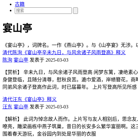
古籍
宴山亭
《宴山亭》，词牌名。一作《燕山亭》。与《山亭宴》无涉。
清代陈洵《宴山亭辛未九日，与风余诸子风雨登高》释义
陈洵
宴山亭
发表于 2025-03-03
【赏析】 辛未九日，与风余诸子风雨登高 闲梦东篱，凄绝素
身健登临，且随分清尊，慰秋良苦。漉巾爱酒，岸帻簪花，商略
同弟风余诸子登高作此词，时已届暮年。 上片写登高所见所感
清代汪东《宴山亭》释义
汪东
宴山亭
发表于 2025-03-03
【解析】 此词为悼念故人而作。上片写与友人相别后，思念友
嘹亮，雕梁画栋中燕子筑巢，昔日的长安多么繁华富丽啊。这三
围着春天游玩，金谷园内到处是华丽的衣服