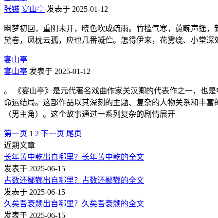
张镃
宴山亭
发表于 2025-01-12
幽梦初回，重阴未开，晓色吹成疏雨。竹槛气寒，蕙畹声摇，
黛卷，凤枕云孤，应也几番凝伫。怎得伊来，花雾绕、小堂深
宴山亭
宴山亭
发表于 2025-01-12
。 《宴山亭》是元代著名戏曲作家关汉卿的代表作之一，也
命运结局。这部作品以其深刻的主题、复杂的人物关系和丰富
（男主角）。这个故事通过一系列复杂的剧情展开
第一页
1
2
下一页
尾页
近期文章
长年苦中乾出自哪里？长年苦中乾的全文
发表于 2025-06-15
占数还鄙酂出自哪里？占数还鄙酂的全文
发表于 2025-06-15
久矣吾衰颓出自哪里？久矣吾衰颓的全文
发表于 2025-06-15