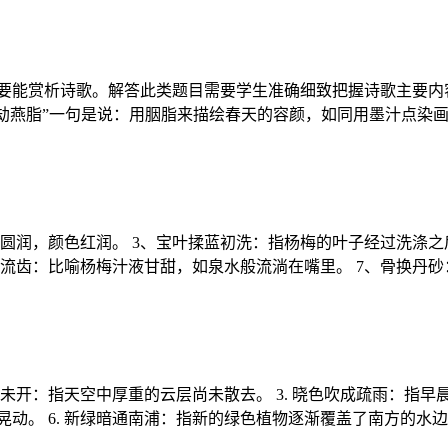
要能赏析诗歌。解答此类题目需要学生准确细致把握诗歌主要内
劫燕脂”一句是说：用胭脂来描绘春天的容颜，如同用墨汁点染画卷
满圆润，颜色红润。 3、宝叶揉蓝初洗：指杨梅的叶子经过洗涤
泉流齿：比喻杨梅汁液甘甜，如泉水般流淌在嘴里。 7、骨换丹
重阴未开：指天空中厚重的云层尚未散去。 3. 晓色吹成疏雨：指
动。 6. 新绿暗通南浦：指新的绿色植物逐渐覆盖了南方的水边。