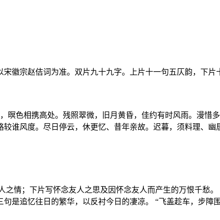
以宋徽宗赵佶词为准。双片九十九字。上片十一句五仄韵，下片
心，暝色相携高处。残照翠微，旧月黄昏，佳约有时风雨。漫惜多
较谁风度。尽日停云，休更忆、昔年亲故。迟暮，须料理、幽居词
人之情；下片写怀念友人之思及因怀念友人而产生的万恨千愁。 
句是追忆往日的繁华，以反衬今日的凄凉。 “飞盖趁车，步障