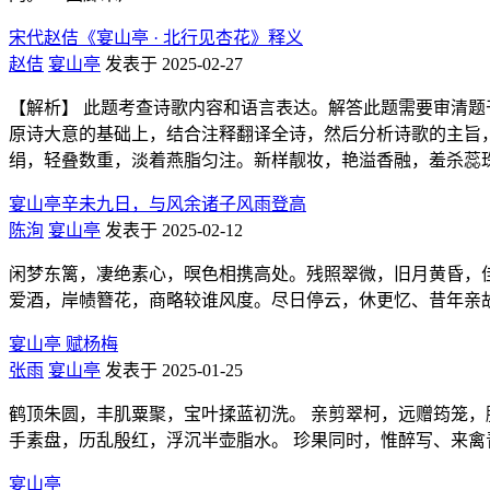
宋代赵佶《宴山亭 · 北行见杏花》释义
赵佶
宴山亭
发表于 2025-02-27
【解析】 此题考查诗歌内容和语言表达。解答此题需要审清题
原诗大意的基础上，结合注释翻译全诗，然后分析诗歌的主旨，
绢，轻叠数重，淡着燕脂匀注。新样靓妆，艳溢香融，羞杀蕊
宴山亭辛未九日，与风余诸子风雨登高
陈洵
宴山亭
发表于 2025-02-12
闲梦东篱，凄绝素心，暝色相携高处。残照翠微，旧月黄昏，
爱酒，岸帻簪花，商略较谁风度。尽日停云，休更忆、昔年亲
宴山亭 赋杨梅
张雨
宴山亭
发表于 2025-01-25
鹤顶朱圆，丰肌粟聚，宝叶揉蓝初洗。 亲剪翠柯，远赠筠笼，脉
手素盘，历乱殷红，浮沉半壶脂水。 珍果同时，惟醉写、来禽
宴山亭