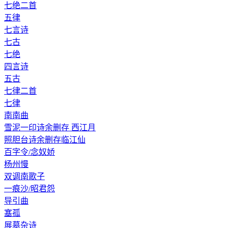
七绝二首
五律
七言诗
七古
七绝
四言诗
五古
七律二首
七律
南南曲
雪泥一印诗余删存 西江月
照胆台诗余删存临江仙
百字令/念奴娇
杨州慢
双调南歌子
一痕沙/昭君怨
导引曲
塞孤
展墓杂诗