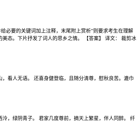
并给必要的关键词加上注释，末尾附上赏析”则要求考生在理解
态。下片抒发了词人的思乡之情。 【答案】 译文： 裁剪冰
，看人无语。 还喜身健登临，且随分清尊，慰秋良苦。漉巾
西泠，绿阴青子。 君家几度尊前，摘天上繁星，伴人同醉。 纤