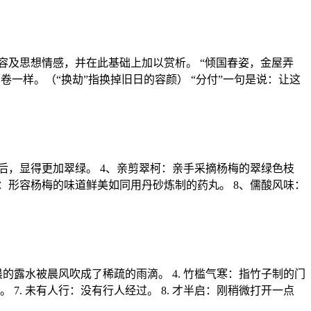
容及思想情感，并在此基础上加以赏析。 “倾国春姿，金屋弄
一样。（“换劫”指换掉旧日的容颜） “分付”一句是说：让这
之后，显得更加翠绿。 4、亲剪翠柯：亲手采摘杨梅的翠绿色枝
砂：形容杨梅的味道鲜美如同用丹砂炼制的药丸。 8、儒酸风味：
早晨的露水被晨风吹成了稀疏的雨滴。 4. 竹槛气寒：指竹子制的门
 7. 未有人行：没有行人经过。 8. 才半启：刚稍微打开一点