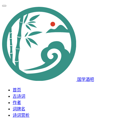
国学酒吧
首页
古诗词
作者
词牌名
诗词赏析