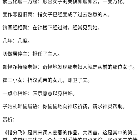
紫玉化烟千万缕：形容女子的美貌如烟如云，千变万化。
变作寒窗旧雨：指女子已经变成了过去熟悉的人。
铃阁经相聚：在钟楼下经过时，经常见到她。
几年：几度。
叨做居停主：担任了主人。
却怪净持原老妪：奇怪地发现那老妇人就是从前的那位女子。
霍王小女：指汉武帝的女儿，即卫子夫。
一点心相许：表示愿意以身相许。
子姑乩畔偷眉语：你偷偷地向神坛祈祷，请求神灵帮助。
赏析：
《惜分飞》是南宋词人姜夔的作品，共四首，这是其中的第二