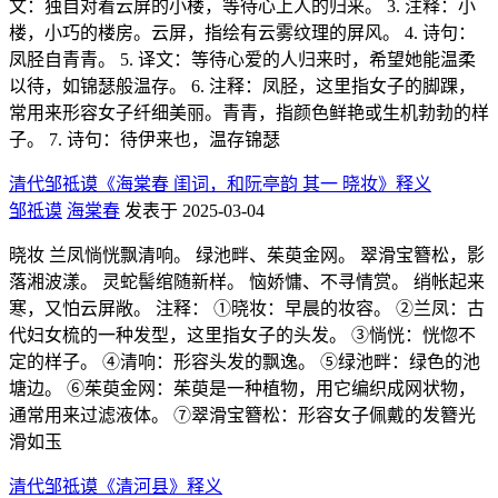
文：独自对着云屏的小楼，等待心上人的归来。 3. 注释：小
楼，小巧的楼房。云屏，指绘有云雾纹理的屏风。 4. 诗句：
凤胫自青青。 5. 译文：等待心爱的人归来时，希望她能温柔
以待，如锦瑟般温存。 6. 注释：凤胫，这里指女子的脚踝，
常用来形容女子纤细美丽。青青，指颜色鲜艳或生机勃勃的样
子。 7. 诗句：待伊来也，温存锦瑟
清代邹祗谟《海棠春 闺词，和阮亭韵 其一 晓妆》释义
邹祗谟
海棠春
发表于 2025-03-04
晓妆 兰凤惝恍飘清响。 绿池畔、茱萸金网。 翠滑宝簪松，影
落湘波漾。 灵蛇髻绾随新样。 恼娇慵、不寻情赏。 绡帐起来
寒，又怕云屏敞。 注释： ①晓妆：早晨的妆容。 ②兰凤：古
代妇女梳的一种发型，这里指女子的头发。 ③惝恍：恍惚不
定的样子。 ④清响：形容头发的飘逸。 ⑤绿池畔：绿色的池
塘边。 ⑥茱萸金网：茱萸是一种植物，用它编织成网状物，
通常用来过滤液体。 ⑦翠滑宝簪松：形容女子佩戴的发簪光
滑如玉
清代邹祗谟《清河县》释义