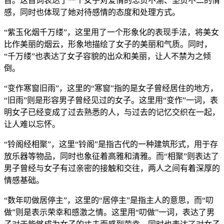
首。这首词表达了一个女子对爱情的忠贞不渝、坚贞不二的情
感，同时也体现了她对待感情的态度和处理方式。
“紫玉化烟千万缕”，这里用了一个形象化的表现手法，将美女
比作美丽的烟云，形象地描绘了女子的美丽和气质。同时，
“千万缕”也表达了女子容貌的出众和美丽，让人不禁为之倾
倒。
“变作寒窗旧雨”，这里的“寒窗”指的是女子曾经居住的地方，
“旧雨”则是形容男子曾经见过的女子。这里用“变作”一词，表
明女子已经变成了过去熟悉的人，与过去的记忆交织在一起，
让人难以忘怀。
“铃阁经相聚”，这里“铃阁”是指古代的一种建筑形式，用于存
放乐器等物品，同时也象征着高雅和清雅。而“相聚”则表达了
男子曾经与女子有过亲密的接触和交往，两人之间有着深厚的
情感基础。
“数年叨做居停主”，这里的“居停主”是指主人的意思，而“叨
做”则是表示荣幸和感激之情。这里用“叨做”一词，表达了男