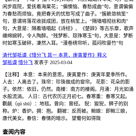
闲步庭院，爱抚着海棠花；“偏懊恼、春愁成曲”句，意谓偏偏
为春愁而烦恼，竟把春天的忧愁写成了曲子。“簇簌敛桃笙”
句，意谓将落花收拢成团，放在桃笙上。“隔墙唱彻丝和肉”
句，大意是：隔着墙唱起《诗经》、《楚辞》等古乐章，歌声
缠绵婉转，令人陶醉。“残梦断、琮琤寒玉”句，大意是：梦断
时如寒玉破碎，凄然入耳。“漫卷绣帘听，孤闷吹豪竹”句
清代邹祗谟《惜分飞 其一 本意，庚寅夏作》释义
邹祗谟
惜分飞
发表于 2025-03-04
【注释】 本意：本来的意思。庚寅夏作：庚寅年夏季所作。
人去：人离去了。珠帘：珍珠做成的窗帘。 花影：花朵的影
子。依然：依旧，仍然。南楼：南方的楼阁。月涌：月光如涌
水般流淌。 人日：古代农历正月初七。春寒重：春寒又起。
氍毹（qú shū）：地毯。曾向：曾经。 猊：狻猊，狮子的别
称。炉：香炉。拥：抱。 翻被：反而被。鲍娘：即鲍三娘，
唐代美女。春信：春情的暗示。 望蜀何如得陇
查阅内容