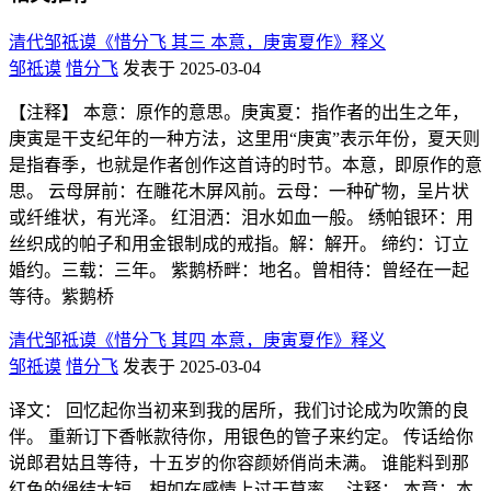
清代邹祗谟《惜分飞 其三 本意，庚寅夏作》释义
邹祗谟
惜分飞
发表于 2025-03-04
【注释】 本意：原作的意思。庚寅夏：指作者的出生之年，
庚寅是干支纪年的一种方法，这里用“庚寅”表示年份，夏天则
是指春季，也就是作者创作这首诗的时节。本意，即原作的意
思。 云母屏前：在雕花木屏风前。云母：一种矿物，呈片状
或纤维状，有光泽。 红泪洒：泪水如血一般。 绣帕银环：用
丝织成的帕子和用金银制成的戒指。解：解开。 缔约：订立
婚约。三载：三年。 紫鹅桥畔：地名。曾相待：曾经在一起
等待。紫鹅桥
清代邹祗谟《惜分飞 其四 本意，庚寅夏作》释义
邹祗谟
惜分飞
发表于 2025-03-04
译文： 回忆起你当初来到我的居所，我们讨论成为吹箫的良
伴。 重新订下香帐款待你，用银色的管子来约定。 传话给你
说郎君姑且等待，十五岁的你容颜娇俏尚未满。 谁能料到那
红色的绳结太短，相如在感情上过于草率。 注释： 本意：本