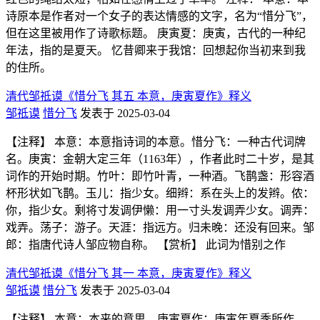
诗原本是作者对一个女子的表达情感的文字，名为“惜分飞”，
但在这里被用作了诗歌标题。 庚寅夏：庚寅，古代的一种纪
年法，指的是夏天。 忆昔卿来于我馆：回想起你当初来到我
的住所。
清代邹祗谟《惜分飞 其五 本意，庚寅夏作》释义
邹祗谟
惜分飞
发表于 2025-03-04
【注释】 本意：本意指诗词的本意。惜分飞：一种古代词牌
名。庚寅：金朝大定三年（1163年），作者此时二十岁，是其
词作的开始时期。竹叶：即竹叶青，一种酒。飞鹊盏：形容酒
杯形状如飞鹊。玉儿：指少女。细辫：系在头上的发辫。侬：
你，指少女。剩将寸发调伊懒：用一寸头发调弄少女。调弄：
戏弄。荡子：游子。天涯：指远方。归未晚：还没有回来。邹
郎：指唐代诗人邹应物自称。 【赏析】 此词为惜别之作
清代邹祗谟《惜分飞 其一 本意，庚寅夏作》释义
邹祗谟
惜分飞
发表于 2025-03-04
【注释】 本意：本来的意思。庚寅夏作：庚寅年夏季所作。