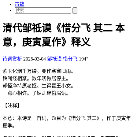
古籍
清代邹祗谟《惜分飞 其二 本
意，庚寅夏作》释义
诗词赏析
2025-03-04
邹祗谟
惜分飞
194°
紫玉化烟千万缕。变作寒窗旧雨。
铃阁经相聚。数年叨做居停主。
却怪净持原老妪。生得霍王小女。
一点心相许。子姑乩畔偷眉语。
【注释】
本意：本诗是一首词，题目为《惜分飞 其二》，作于庚寅年
夏季。