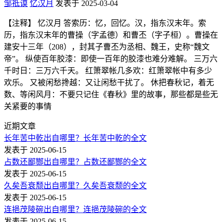
邹祗谟
忆汉月
发表于 2025-03-04
【注释】 忆汉月 答索历：忆，回忆。汉，指东汉末年。索
历，指东汉末年的曹操（字孟德）和曹丕（字子桓）。曹操在
建安十三年（208），封其子曹丕为丞相、魏王，史称“魏文
帝”。 纵使百年胶漆：即使一百年的胶漆也难分难解。 三万六
千时日：三万六千天。 红箫翠帐几多欢：红箫翠帐中有多少
欢乐。 又被闲愁搀越：又让闲愁干扰了。 休把春秋记，着无
数、等闲风月：不要只记住《春秋》里的故事，那些都是些无
关紧要的事情
近期文章
长年苦中乾出自哪里？长年苦中乾的全文
发表于 2025-06-15
占数还鄙酂出自哪里？占数还鄙酂的全文
发表于 2025-06-15
久矣吾衰颓出自哪里？久矣吾衰颓的全文
发表于 2025-06-15
连挹茂陵碗出自哪里？连挹茂陵碗的全文
发表于 2025-06-15