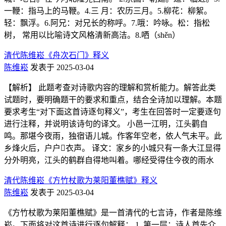
一鞭：指马上的马鞭。4.三 月：农历三月。5.柳花：柳絮。
轻：飘浮。6.阿兄：对兄长的称呼。7.哦：吟咏。松：指松
树， 常用以比喻诗文风格清新高洁。8.哂（shěn）
清代陈维崧《舟次石门》释义
陈维崧
发表于 2025-03-04
【解析】 此题考查对诗歌内容的理解和赏析能力。解答此类
试题时，要明确题干的要求和重点，结合全诗加以理解。本题
要求考生“对下面这首诗逐句释义”，考生在回答时一定要逐句
进行注释，并说明该诗句的译文。 小邑一江明，江头鹳自
鸣。那堪今夜雨，独宿语儿城。作客年空老，依人气未平。此
乡烽火后，户户𢷬衣声。 译文：家乡的小城只有一条大江显得
分外明亮，江头的鹤群自得地叫着。哪经受得住今夜的雨水
清代陈维崧《方竹杖歌为莱阳董樵赋》释义
陈维崧
发表于 2025-03-04
《方竹杖歌为莱阳董樵赋》是一首清代的七言诗，作者是陈维
崧。下面将对这首诗进行逐句解释： 1. 第一层：诗人首先介