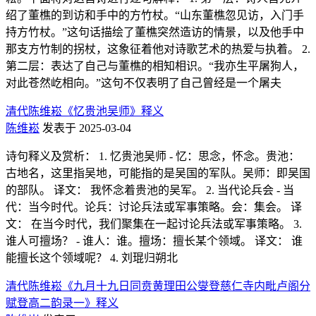
绍了董樵的到访和手中的方竹杖。“山东董樵忽见访，入门手
持方竹杖。”这句话描绘了董樵突然造访的情景，以及他手中
那支方竹制的拐杖，这象征着他对诗歌艺术的热爱与执着。 2.
第二层：表达了自己与董樵的相知相识。“我亦生平屠狗人，
对此苍然屹相向。”这句不仅表明了自己曾经是一个屠夫
清代陈维崧《忆贵池吴师》释义
陈维崧
发表于 2025-03-04
诗句释义及赏析： 1. 忆贵池吴师 - 忆：思念，怀念。贵池：
古地名，这里指吴地，可能指的是吴国的军队。吴师：即吴国
的部队。 译文： 我怀念着贵池的吴军。 2. 当代论兵会 - 当
代：当今时代。论兵：讨论兵法或军事策略。会：集会。 译
文： 在当今时代，我们聚集在一起讨论兵法或军事策略。 3.
谁人可擅场？ - 谁人：谁。擅场：擅长某个领域。 译文： 谁
能擅长这个领域呢？ 4. 刘琨归朔北
清代陈维崧《九月十九日同贲黄理田公燮登慈仁寺内毗卢阁分
赋登高二韵录一》释义