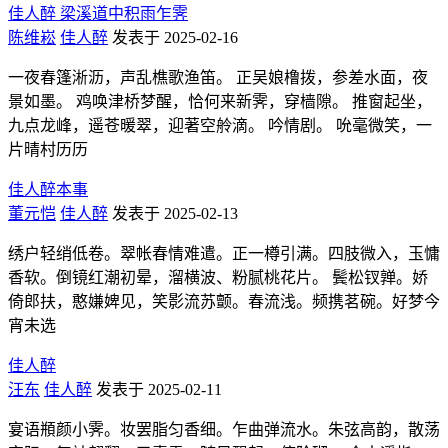
佳人醉 梁溪道中积雨乍霁
陈维崧
佳人醉
发表于 2025-02-16
一夜春篷淅沥，声乱樵歌渔笛。 正吴娘橹拨，参差水面，夜
景如墨。 鸡唤津桥梦醒，恰何来新霁，穿樯隙。 推窗起坐，
九点龙峰，遥苍暖翠，迎著空舲滴。 吟情剧。 吮毫微笑，一
片晴村历历
佳人醉本事
董元恺
佳人醉
发表于 2025-02-13
绣户轻绡低卷。翠帐春情难遣。正一樽引满。四肢微入，玉慵
香软。倒镜红潮初晕，溜横波、粉腻桃花片。 鬓松钗亸。娇
倚郎扶，憨嫌婢见，笑影流苏颤。春流浅。频携茗碗。好梦今
宵未选
佳人醉
汪东
佳人醉
发表于 2025-02-11
宴语頩颜小霁。妆罢脂匀香细。乍曲弹流水。朱弦高韵，散荡