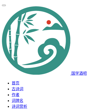
国学酒吧
首页
古诗词
作者
词牌名
诗词赏析