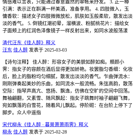
情感难以言表，只能通过春意盎然的翠帐来抒发。 3. 正一樽
引满：表示正在斟满一杯美酒，准备享用。 4. 四肢微入，玉
慵香软：描述女子四肢微微放松，肌肤如玉般柔软，散发出淡
淡的香气。 5. 倒镜红潮初晕，溜横波、粉腻桃花片：描绘女
子面颊上的红润色泽像镜子一样反射出来，如同水波般荡漾
清代汪东《佳人醉》释义
汪东
佳人醉
发表于 2025-03-03
【诗句注释】 佳人醉：形容女子的美貌如醉如痴。頩颜小
霁：指女子的容颜在酒后显得更加娇艳。妆罢脂匀香细：化妆
后，脸上的脂粉均匀细腻，散发出淡淡的香气。乍曲弹流水：
刚刚弹奏起美妙的乐曲，如同流水一般流畅。朱弦高韵，散荡
空际：指琴声高亢、悠扬、飘逸，仿佛在空旷的空间中回荡。
舞袖翩翻，又素雪、随风飘起：指女子跳舞时袖子翩翩飞舞，
宛如飘落的白雪花，随着风儿飘起。停阶砌：在台阶上停下了
脚步。众人中遥指
宋代柳永《佳人醉 · 暮景萧萧雨霁》释义
柳永
佳人醉
发表于 2025-02-28