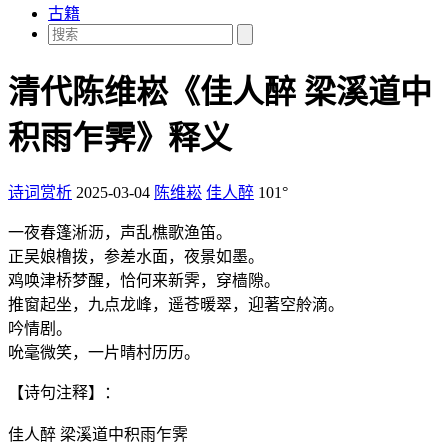
古籍
清代陈维崧《佳人醉 梁溪道中
积雨乍霁》释义
诗词赏析
2025-03-04
陈维崧
佳人醉
101°
一夜春篷淅沥，声乱樵歌渔笛。
正吴娘橹拨，参差水面，夜景如墨。
鸡唤津桥梦醒，恰何来新霁，穿樯隙。
推窗起坐，九点龙峰，遥苍暖翠，迎著空舲滴。
吟情剧。
吮毫微笑，一片晴村历历。
【诗句注释】：
佳人醉 梁溪道中积雨乍霁