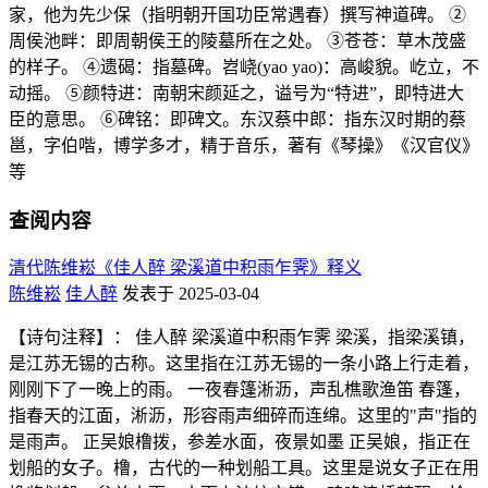
家，他为先少保（指明朝开国功臣常遇春）撰写神道碑。 ②
周侯池畔：即周朝侯王的陵墓所在之处。 ③苍苍：草木茂盛
的样子。 ④遗碣：指墓碑。岧峣(yao yao)：高峻貌。屹立，不
动摇。 ⑤颜特进：南朝宋颜延之，谥号为“特进”，即特进大
臣的意思。 ⑥碑铭：即碑文。东汉蔡中郎：指东汉时期的蔡
邕，字伯喈，博学多才，精于音乐，著有《琴操》《汉官仪》
等
查阅内容
清代陈维崧《佳人醉 梁溪道中积雨乍霁》释义
陈维崧
佳人醉
发表于 2025-03-04
【诗句注释】： 佳人醉 梁溪道中积雨乍霁 梁溪，指梁溪镇，
是江苏无锡的古称。这里指在江苏无锡的一条小路上行走着，
刚刚下了一晚上的雨。 一夜春篷淅沥，声乱樵歌渔笛 春篷，
指春天的江面，淅沥，形容雨声细碎而连绵。这里的"声"指的
是雨声。 正吴娘橹拨，参差水面，夜景如墨 正吴娘，指正在
划船的女子。橹，古代的一种划船工具。这里是说女子正在用