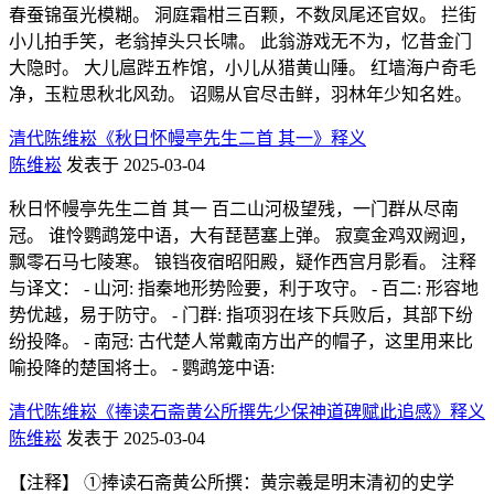
春蚕锦虿光模糊。 洞庭霜柑三百颗，不数凤尾还官奴。 拦街
小儿拍手笑，老翁掉头只长啸。 此翁游戏无不为，忆昔金门
大隐时。 大儿扈跸五柞馆，小儿从猎黄山陲。 红墙海户奇毛
净，玉粒思秋北风劲。 诏赐从官尽击鲜，羽林年少知名姓。
清代陈维崧《秋日怀幔亭先生二首 其一》释义
陈维崧
发表于 2025-03-04
秋日怀幔亭先生二首 其一 百二山河极望残，一门群从尽南
冠。 谁怜鹦鹉笼中语，大有琵琶塞上弹。 寂寞金鸡双阙迥，
飘零石马七陵寒。 锒铛夜宿昭阳殿，疑作西宫月影看。 注释
与译文： - 山河: 指秦地形势险要，利于攻守。 - 百二: 形容地
势优越，易于防守。 - 门群: 指项羽在垓下兵败后，其部下纷
纷投降。 - 南冠: 古代楚人常戴南方出产的帽子，这里用来比
喻投降的楚国将士。 - 鹦鹉笼中语:
清代陈维崧《捧读石斋黄公所撰先少保神道碑赋此追感》释义
陈维崧
发表于 2025-03-04
【注释】 ①捧读石斋黄公所撰：黄宗羲是明末清初的史学