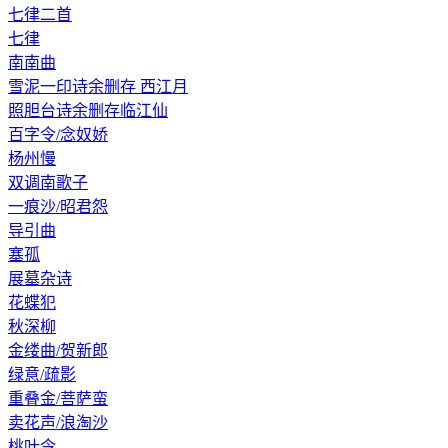
七律二首
七律
南南曲
雪泥一印诗余删存 西江月
照胆台诗余删存临江仙
百字令/念奴娇
杨州慢
双调南歌子
一痕沙/昭君怨
导引曲
塞孤
展墓杂诗
花蝶犯
秋深柳
金缕曲/贺新郎
绿意/疏影
重叠金/菩萨蛮
卖花声/浪淘沙
桃叶令