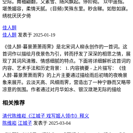
空际。舞袖翩翻，又素雪、随风飘起。停阶砌。 众中遥指。
堪羡媚容，柔情天腻。{目頻}笑殊东里。眇含睇。如愁如寐。
绣枕厌厌夕倚
佳人醉
佳人醉
发表于 2025-01-19
《佳人醉·暮景萧萧雨霁》是北宋词人柳永创作的一首词。这
首词作以描绘月夜景色为引，转而抒发了深深的相思之情，展
现了其词风清雅、情感细腻的特点。下面将详细解析这首词的
内容、艺术手法和历史背景： 1. 内容摘要 - 上片描写：《佳
人醉·暮景萧萧雨霁》的上片主要通过描绘雨后初晴的夜晚景
象来展开。云淡天高、风细雨霁，营造出了一种宁静而又略带
凉意的氛围。作者通过对月华如水、银汉潋滟无际的描绘
相关推荐
清代陈维崧《江城子 戏写姬人领巾》释义
陈维崧
江城子
发表于 2025-03-04