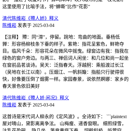
这里使用了比喻手法，将“蝉嘶”比作“花影”
清代陈维崧《殢人娇》释义
陈维崧
发表于 2025-03-04
【注释】 殢：同“滞”，停留。踠地：弯曲的地面。垂杨低
亸：形容杨柳枝条下垂的样子。紫艳：指花呈紫色，鲜艳夺
目。临风千朵：形容花朵在微风中摇曳。绿窗边有我：指我在
绿色的窗户旁边。与两三、禅侣词人闲坐：和几位和尚一起坐
在窗前品茗谈诗。吴天：泛指春天。浮越舸：乘船渡过长江
（吴地在长江以南）。压烟江、一帆斜簸：指船只行驶得很
快，好像要压倒了烟雾一样。家园春景，说依然婀娜：家乡的
春天景色依旧美好
清代陈维崧《殢人娇 闲况》释义
陈维崧
发表于 2025-03-04
这首诗是宋代词人柳永的《定风波》。全诗如下： ```plaintext
屋对晴山，黛影离离争泫。 山梅瘦、递香窗眼。 细煎绿雪，
注乳花盈碗。 隐几坐、笺竟黄庭下卷。 饲鹤斜桥，听莺空