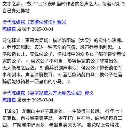
文才之高。“数子”三字表明当时作者的名声之大。接着写如今
自己身处异地
清代陈维崧《寄赠侯叔岱》释义
陈维崧
发表于 2025-03-04
诗句释义 1 萧萧大梁城：描述洛阳城（大梁）的宏伟与凄凉。
2. 莽莽悲风起：表达一种悲伤的气氛，风声莽莽地刮起。 3.
洛阳诸女儿，竞说侯公子：洛阳城中的众多女子都在谈论着侯
家的公子。 4. 侯家公子不可当：形容侯家的公子非常出色，
无人能与之匹敌。 5. 谈兵说剑声琳琅：侯家公子擅长谈论军
事和剑术，声音清脆悦耳。 6. 酒后能骑赭白马：侯公子在酒
醉后能够骑着一匹赭色的小马。 7.
清代陈维崧《卖字翁歌为方坦庵先生赋》释义
陈维崧
发表于 2025-03-04
【译文】 龙眠山中老子真豪雄，一生破浪乘长风。 行年七十
正矍铄，自号城南卖字翁。 雪花打门月在地，破屋槎桠矗三
四。 广陵城中醉尉多，老翁自卖床头字。 韭花帖上骨格殊，