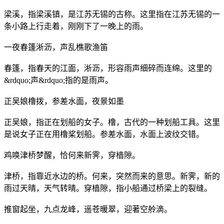
梁溪，指梁溪镇，是江苏无锡的古称。这里指在江苏无锡的一
条小路上行走着，刚刚下了一晚上的雨。
一夜春篷淅沥，声乱樵歌渔笛
春篷，指春天的江面，淅沥，形容雨声细碎而连绵。这里的
&rdquo;声&rdquo;指的是雨声。
正吴娘橹拨，参差水面，夜景如墨
正吴娘，指正在划船的女子。橹，古代的一种划船工具。这里
是说女子正在用橹桨划船。参差水面，水面上波纹交错。
鸡唤津桥梦醒，恰何来新霁，穿樯隙。
津桥，指靠近水边的桥。何来，突然而来的意思。新霁，新的
雨过天晴，天气转晴。穿樯隙，指小船通过桥梁上的裂缝。
推窗起坐，九点龙峰，遥苍暖翠，迎著空舲滴。