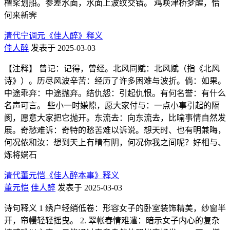
橹桨划船。参差水面，水面上波纹交错。 鸡唤津桥梦醒，恰
何来新霁
清代宁调元《佳人醉》释义
佳人醉
发表于 2025-03-03
【注释】 曾记：记得，曾经。北风同赋：北风赋（指《北风
诗》）。历尽风波辛苦：经历了许多困难与波折。倘：如果。
中途乖弃：中途抛弃。结仇怨：引起仇恨。有何名誉：有什么
名声可言。 些小一时嫌隙，愿大家付与：一点小事引起的隔
阂，愿意大家把它抛开。东流去：向东流去，比喻事情自然发
展。奇愁难诉：奇特的愁苦难以诉说。想天时、也有明兼晦，
何况侬和汝：想到天上有晴有阴，何况你我之间呢？好相与、
炼将娲石
清代董元恺《佳人醉本事》释义
董元恺
佳人醉
发表于 2025-03-03
诗句释义 1 绣户轻绡低卷：形容女子的卧室装饰精美，纱窗半
开，帘幔轻轻摇曳。 2. 翠帐春情难遣：暗示女子内心的复杂