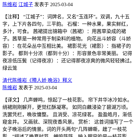
陈维崧
江城子
发表于 2025-03-04
【注释】 “江城子”：词牌名，又名“玉连环”。双调，九十五
字，上下片各四句，三平韵。 石榴：一种水果，果实鲜红，
多汁，可食。 茜裙提出锦箱中（茜裙）：用茜草染成的裙
子。茜草是一种常用于制染料的植物。 向花丛斗娇容（斗娇
容）：在花朵丛中互相比美。 裙影花光（裙影）：指裙子的
影子。 都到十分浓（都到十分）：形容景色非常美丽。 记得
夜凉低压鬓（记得夜凉）：还记得那夜凉爽的微风轻轻拂过。
绿云笼
清代陈维崧《殢人娇 晚浴》释义
陈维崧
发表于 2025-03-04
【译文】 几声蝉鸣，惊起了一枝花影。 帘下井华冰冷如水。
绡裙刚刚解开，更觉红酥凝寒。 如同白藕浸染了碧湖万顷。
洗罢凭栏，晚妆慵整。 且消受、凉花绿茗。 盈盈皓月，渐低
窥金井。 又画就、深院夜香风景。 赏析： 这首词描写了一个
女子晚浴后的情景。词的开头两句“几阵蝉嘶，趖了一枝花
影。”描述了晚夏时节，蝉鸣阵阵，映入眼帘的是一枝花影。