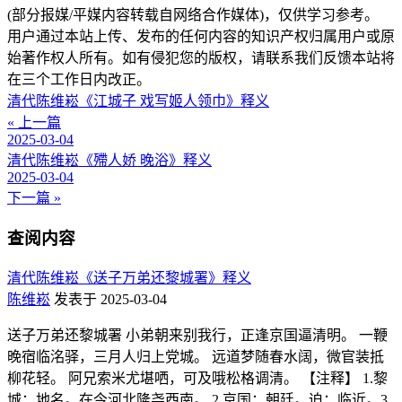
(部分报媒/平媒内容转载自网络合作媒体)，仅供学习参考。
用户通过本站上传、发布的任何内容的知识产权归属用户或原
始著作权人所有。如有侵犯您的版权，请联系我们反馈本站将
在三个工作日内改正。
清代陈维崧《江城子 戏写姬人领巾》释义
« 上一篇
2025-03-04
清代陈维崧《殢人娇 晚浴》释义
2025-03-04
下一篇 »
查阅内容
清代陈维崧《送子万弟还黎城署》释义
陈维崧
发表于 2025-03-04
送子万弟还黎城署 小弟朝来别我行，正逢京国逼清明。 一鞭
晚宿临洺驿，三月人归上党城。 远道梦随春水阔，微官装抵
柳花轻。 阿兄索米尤堪哂，可及哦松格调清。 【注释】 1.黎
城：地名。在今河北隆尧西南。 2.京国：朝廷。迫：临近。3.