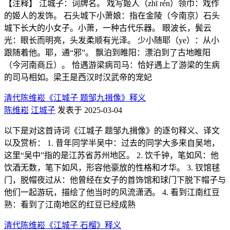
【注释】 江城子：词牌名。 戏写姬人（zhī rén）领巾：戏作
的姬人的发饰。 石头城下小萧娘：指在金陵（今南京）石头
城下长大的小女子。小萧，一种古代乐器。 眼波长，鬓云
光：眼长而明亮，头发柔顺有光泽。 少小随耶（ye）：从小
跟随着他。耶，通“邪”。 飘泊到睢阳：漂泊到了古地睢阳
（今河南商丘）。 恰遇游梁病司马：恰好遇上了游梁的生病
的司马相如。梁王是西汉时汉武帝的宠妃
清代陈维崧《江城子 题邹九揖像》释义
陈维崧
江城子
发表于 2025-03-04
以下是对这首诗词《江城子 题邹九揖像》的逐句释义、译文
以及赏析： 1. 昔年同学半吴中：过去的同学大多来自吴地，
这里“吴中”指的是江苏省苏州地区。 2. 饮千钟，笔如风：他
饮酒无数，笔下如风，形容他豪放的性格和才华。 3. 钗馆毬
门，脱帽夜过从：他曾经在女子的首饰馆和球门下脱下帽子与
他们一起游玩，描绘了他当时的风流潇洒。 4. 看到江南红豆
熟：看到了江南地区的红豆已经成熟
清代陈维崧《江城子 石榴》释义