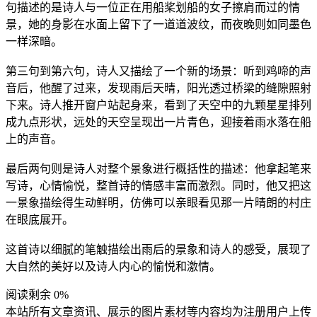
句描述的是诗人与一位正在用船桨划船的女子擦肩而过的情
景，她的身影在水面上留下了一道道波纹，而夜晚则如同墨色
一样深暗。
第三句到第六句，诗人又描绘了一个新的场景：听到鸡啼的声
音后，他醒了过来，发现雨后天晴，阳光透过桥梁的缝隙照射
下来。诗人推开窗户站起身来，看到了天空中的九颗星星排列
成九点形状，远处的天空呈现出一片青色，迎接着雨水落在船
上的声音。
最后两句则是诗人对整个景象进行概括性的描述：他拿起笔来
写诗，心情愉悦，整首诗的情感丰富而激烈。同时，他又把这
一景象描绘得生动鲜明，仿佛可以亲眼看见那一片晴朗的村庄
在眼底展开。
这首诗以细腻的笔触描绘出雨后的景象和诗人的感受，展现了
大自然的美好以及诗人内心的愉悦和激情。
阅读剩余 0%
本站所有文章资讯、展示的图片素材等内容均为注册用户上传