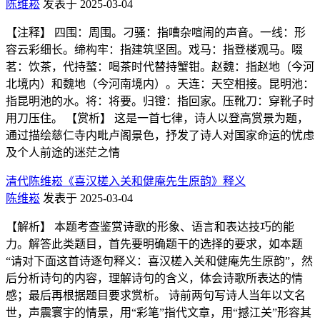
陈维崧
发表于 2025-03-04
【注释】 四围：周围。刁骚：指嘈杂喧闹的声音。一线：形
容云彩细长。缔构牢：指建筑坚固。戏马：指登楼观马。啜
茗：饮茶，代持螯：喝茶时代替持蟹钳。赵魏：指赵地（今河
北境内）和魏地（今河南境内）。天连：天空相接。昆明池：
指昆明池的水。将：将要。归镫：指回家。压靴刀：穿靴子时
用刀压住。 【赏析】 这是一首七律，诗人以登高赏景为题，
通过描绘慈仁寺内毗卢阁景色，抒发了诗人对国家命运的忧虑
及个人前途的迷茫之情
清代陈维崧《喜汉槎入关和健庵先生原韵》释义
陈维崧
发表于 2025-03-04
【解析】 本题考查鉴赏诗歌的形象、语言和表达技巧的能
力。解答此类题目，首先要明确题干的选择的要求，如本题
“请对下面这首诗逐句释义：喜汉槎入关和健庵先生原韵”，然
后分析诗句的内容，理解诗句的含义，体会诗歌所表达的情
感；最后再根据题目要求赏析。 诗前两句写诗人当年以文名
世，声震寰宇的情景，用“彩笔”指代文章，用“撼江关”形容其