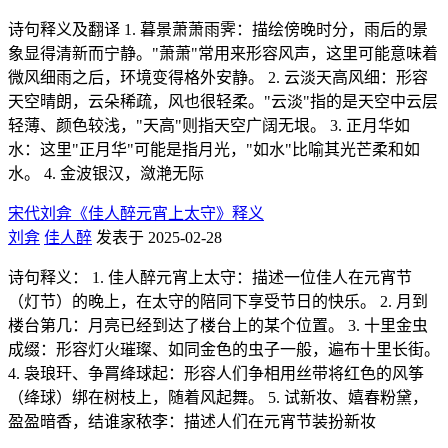
诗句释义及翻译 1. 暮景萧萧雨霁：描绘傍晚时分，雨后的景
象显得清新而宁静。"萧萧"常用来形容风声，这里可能意味着
微风细雨之后，环境变得格外安静。 2. 云淡天高风细：形容
天空晴朗，云朵稀疏，风也很轻柔。"云淡"指的是天空中云层
轻薄、颜色较浅，"天高"则指天空广阔无垠。 3. 正月华如
水：这里"正月华"可能是指月光，"如水"比喻其光芒柔和如
水。 4. 金波银汉，潋滟无际
宋代刘弇《佳人醉元宵上太守》释义
刘弇
佳人醉
发表于 2025-02-28
诗句释义： 1. 佳人醉元宵上太守：描述一位佳人在元宵节
（灯节）的晚上，在太守的陪同下享受节日的快乐。 2. 月到
楼台第几：月亮已经到达了楼台上的某个位置。 3. 十里金虫
成缀：形容灯火璀璨、如同金色的虫子一般，遍布十里长街。
4. 袅琅玕、争罥绛球起：形容人们争相用丝带将红色的风筝
（绛球）绑在树枝上，随着风起舞。 5. 试新妆、嬉春粉黛，
盈盈暗香，结谁家秾李：描述人们在元宵节装扮新妆