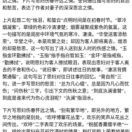
别之情。下片写思妇伤春怀远之情。全词通过描写思妇的哀怨
和愁苦，表达了作者对妻子的深深思念之情。
上片起首二句“烛泪，和蛰云”点明时间是在初春时节。“翠冷
烟凝紫”。翠绿的色彩冷清凄楚；烟雾凝聚成紫色的氤氲，这
一句描写的是闺房中环境气氛的寒冷、凄清。“华堂送客添愁
思”，华堂之中，本是欢聚之处；却因为客人即将离去，增添
的却是愁思，这一句写出了诗人送别友人时的伤感之情。“玉
指金环勤拂拭”，“玉指”指手指白皙如玉：“金环”是指戒指，
“勤拂拭”，说明思妇为客人擦拭眼泪，表现出思妇对于客人离
去的不舍和伤心。“说旧事”，即讲述往日的故事，“凄凉背拥
樊通髻”，这句写出了思妇对往日往事的回忆。“膏自煎”三
句，进一步写思妇的愁苦：“总为凡心缀”，总是因为凡心而忧
伤；“问伤秋”三字，引出下文的伤秋之意；“到底汍澜谁替”，
到底是谁来代为伤心流泪呢？“汍澜”指泪水。
下片写思妇伤春怀远之情。“别有繁华地”，即另外的地方，繁
华之地指的是别处。“欢呼博簺花丛里”，欢乐的笑声从花丛之
间传出，“欢呼”二字表现了欢乐的场景。“粉腻香薰缨半绝”一
句，描绘出思妇在花前饮酒时的情景：粉红的脸上带着娇美的