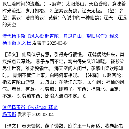
象征着时间的流逝。） - 解释：太阳落山，天色昏暗，意味着
时光流逝，岁月如梭。 2. 望素云黄鹤，辽天无极。（望：眺
望；素云：洁白的云；黄鹤：传说中的一种仙鹤；辽天：辽远
的天空
清代杨玉衔《风入松 赴普陀，舟过舟山，望旧居作》释义
杨玉衔
风入松
发表于 2025-03-04
【译文】 仙风似乎有意，引得舟行很慢。 辽鹤偶然归来，巢
痕指点云深处。 燕子东西不定，鸡虫得失又谁知晓。 征衫染
尽尘世客，难染鬓霜丝。 海天空阔人间世，羡慕山梁饮啄知
时。 青烟不管江上事，白鸥何事相疑。 【注释】 1. 赴普陀：
指去普陀山游览。 2. 舟山：在浙江东部。 3. 仙风：神仙的风
气。着意：有意。 4. 劳燕：即燕子。东西：指南北。靡定：
不定。 5. 劳燕东西：比喻人漂泊不定。 6.
清代杨玉衔《被花恼》释义
杨玉衔
发表于 2025-03-04
【译文】 春天慵懒，燕子懒散，庭院里一片闲适，我卷起书