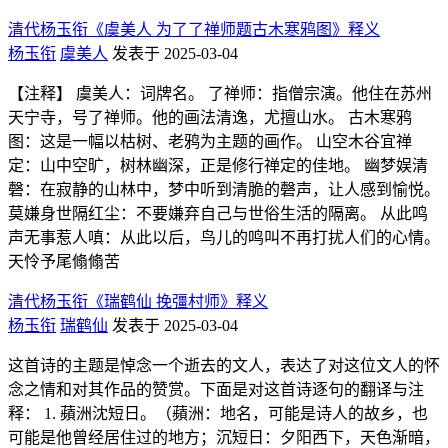
清代杨玉衔《虞美人 为了了禅师题古木寒鸦图》释义
杨玉衔
虞美人
发表于 2025-03-04
【注释】 虞美人：词牌名。 了禅师：指僧宗演。他住在苏州
天宁寺，号了禅师。他的画法清逸，尤擅山水。 古木寒鸦
图：这是一幅以枯树、老鸦为主题的画作。 山空木谷宜禅
定：山中空旷，树林幽深，正是修行禅定的佳地。 幽梦娱清
磬：在寂静的山林中，梦中听到清脆的磬声，让人感到愉悦。
莫嫌身世隔红尘：不要嫌弃自己与世俗生活的隔离。 从此鸣
声无事惹人嗔：从此以后，鸟儿的鸣叫不再打扰人们的心情。
天怜予尾翛翛苦
清代杨玉衔《瑞鹤仙 挽彊村师》释义
杨玉衔
瑞鹤仙
发表于 2025-03-04
这首诗的主题是悼念一个逝去的文人，表达了对这位文人的怀
念之情和对其作品的赞赏。下面是对这首诗逐句的翻译与注
释： 1. 蘋洲沈短日。（蘋洲：地名，可能是诗人的故乡，也
可能是他曾经居住过的地方；沉短日：夕阳西下，天色渐暗，