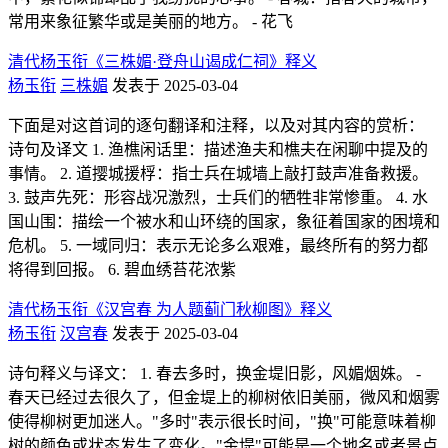
常用来象征繁华或是美丽的地方。 - 花飞
清代杨玉衔《三株媚·登舟山谒成仁祠》释义
杨玉衔
三株媚
发表于 2025-03-04
下面是对这首词的逐句翻译和注释，以及对其内容的赏析：
诗句及译文 1. 渔樵闲话里：描述渔夫和樵夫在闲聊中提及的
事情。 2. 道撄城援桴：指士兵在城墙上敲打鼓声准备救援。
3. 鼓声先死：形容战况激烈，士兵们的牺牲非常惨重。 4. 水
国山围：描绘一个被水和山环绕的国家，象征着国家的困境和
危机。 5. 一域同归：表示无论多么艰难，最终所有的努力都
将得到回报。 6. 碧血绣苔花浓紫
清代杨玉衔《汉宫春 为人题蓟门秋柳图》释义
杨玉衔
汉宫春
发表于 2025-03-04
诗句释义与译文： 1. 春去多时，换金堤旧影，风媚烟姝。 -
春天已经过去很久了，但金堤上的柳树依旧美丽，微风和烟雾
使得柳树更加迷人。"多时"表示很长时间，"换"可能意味着柳
树的颜色或状态发生了变化。"金堤"可能是一个地名或者景点