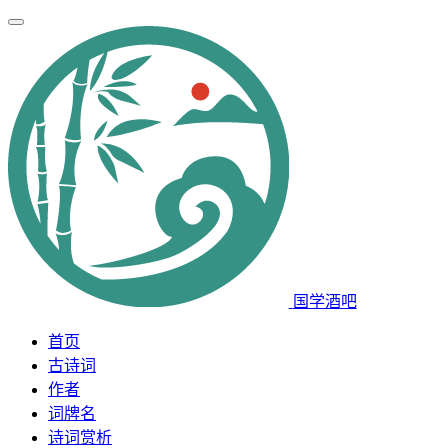
国学酒吧
首页
古诗词
作者
词牌名
诗词赏析