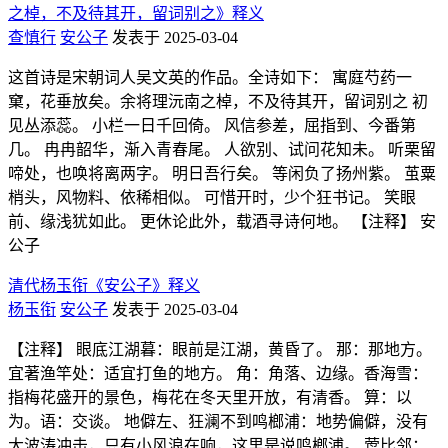
之棹，不及待其开，留词别之》释义
查慎行
安公子
发表于 2025-03-04
这首诗是宋朝词人吴文英的作品。全诗如下： 寓庭芍药一
窠，花垂放矣。余将理沅南之棹，不及待其开，留词别之 初
见丛添蕊。 小栏一日千回倚。 风信参差，屈指到、今番第
几。 冉冉韶华，渐入青春尾。 人欲别、试问花知未。 听栗留
啼处，也唤将离两字。 明日吾行矣。 等闲负了扬州紫。 茧粟
梢头，风物料、依稀相似。 可惜开时，少个狂书记。 笑眼
前、缘浅犹如此。 更休论此外，载酒寻诗何地。 【注释】 安
公子
清代杨玉衔《安公子》释义
杨玉衔
安公子
发表于 2025-03-04
【注释】 眼底江湖暮：眼前是江湖，黄昏了。 那：那地方。
宜著渔竿处：适宜打鱼的地方。 角：角落、边缘。香海雪：
指梅花盛开的景色，梅花在冬天里开放，有清香。 算：以
为。语：交谈。 地僻左、狂澜不到鸣榔浦：地势偏僻，没有
大波涛冲击，只有小风浪在响，这里是说鸣榔浦。 莺比邻：