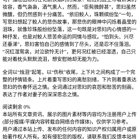
妆容，香气袅袅，酒气熏人，然而，“臣髡微醉甚”，思妇虽然
微醺，但仍然感到十分痛苦。“依旧鲛人，珠颗缤纷坠”一句，
写思妇想起了鲛人的悲伤故事，那悲伤的眼神中闪烁着晶莹的
泪珠，就像珍珠般纷纷坠落，这一句既是对思妇内心情感的一
种抒发，也是对鲛人悲苦命运的同情与感叹。“怕到头、兴尽
还垂涕”，思妇害怕自己的感情到了尽头，还是忍不住落泪。
“况红湿鸳衾，对泣欲怜无计”，更何况红被已经湿透，自己只
能对着枕头默默流泪，想安慰她却无能为力。
全词以“烛泪”起笔，以“伤秋”收尾，上下片之间构成了一个完
整的抒情链条。上片着重写思妇的离愁别绪，下片则着重表达
思妇的伤春怀远之情。全词通过对思妇的哀怨和愁苦的刻画，
表达了作者对妻子的深深思念之情。
阅读剩余 0%
本站所有文章资讯、展示的图片素材等内容均为注册用户上传
(部分报媒/平媒内容转载自网络合作媒体)，仅供学习参考。
用户通过本站上传、发布的任何内容的知识产权归属用户或原
始著作权人所有。如有侵犯您的版权，请联系我们反馈本站将