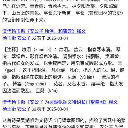
鸟儿在近旁。青青树：青葱树木。 拥夕阳丘壑：夕阳照耀
下，山丘上的景色。亭长头衔新署：亭长（管理园林的官吏）
的官衔刚刚任命下来。
清代杨玉衔《安公子 烛泪，和蛰云》释义
杨玉衔
安公子
发表于 2025-03-04
【注释】 烛泪（zhuó lèi）：烛泪。 蛰云：指春寒未消。 翠
冷：翠绿色，形容烟色冷清。 调脂铅水：指胭脂。 樊通髻：
指古代妇女的发式，以金钗固定，用帛束成圆形或方形。 膏
（gāo）：这里指眼泪。 凡心缀：凡心，指凡人的心。缀，缝
缀，指眼泪滴在衣服上的痕迹。 汍澜（yù lán）：流泪的样
子。 博簺（fēng zhōu）：花名，又名木香。 缨半绝：指头发
因沾湿而散乱。 臣髡（kūn）
清代杨玉衔《安公子 为吴湖帆题文待诏长门望幸图》释义
杨玉衔
安公子
发表于 2025-03-04
这首诗是吴湖帆为文待诏长门望幸图题的，描绘了宫廷中的繁
华与哀愁。下面是对这首诗逐句的释义和赏析： 安公子 为吴