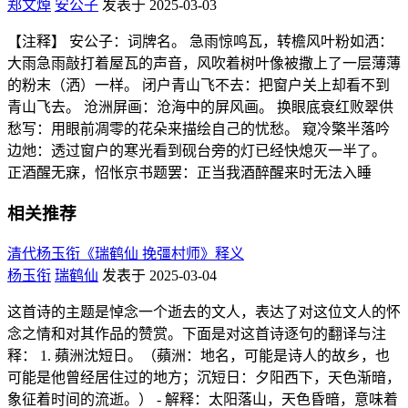
郑文焯
安公子
发表于 2025-03-03
【注释】 安公子：词牌名。 急雨惊鸣瓦，转檐风叶粉如洒：
大雨急雨敲打着屋瓦的声音，风吹着树叶像被撒上了一层薄薄
的粉末（洒）一样。 闭户青山飞不去：把窗户关上却看不到
青山飞去。 沧洲屏画：沧海中的屏风画。 换眼底衰红败翠供
愁写：用眼前凋零的花朵来描绘自己的忧愁。 窥冷檠半落吟
边灺：透过窗户的寒光看到砚台旁的灯已经快熄灭一半了。
正酒醒无寐，怊怅京书题罢：正当我酒醉醒来时无法入睡
相关推荐
清代杨玉衔《瑞鹤仙 挽彊村师》释义
杨玉衔
瑞鹤仙
发表于 2025-03-04
这首诗的主题是悼念一个逝去的文人，表达了对这位文人的怀
念之情和对其作品的赞赏。下面是对这首诗逐句的翻译与注
释： 1. 蘋洲沈短日。（蘋洲：地名，可能是诗人的故乡，也
可能是他曾经居住过的地方；沉短日：夕阳西下，天色渐暗，
象征着时间的流逝。） - 解释：太阳落山，天色昏暗，意味着