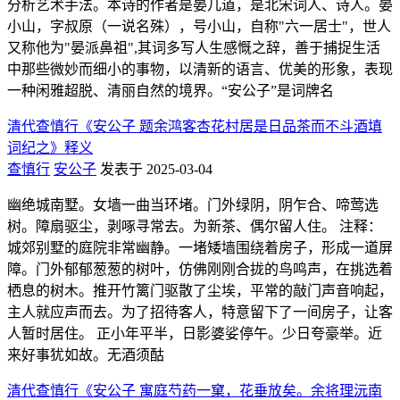
分析艺术手法。本诗的作者是晏几道，是北宋词人、诗人。晏
小山，字叔原（一说名殊），号小山，自称"六一居士"，世人
又称他为"晏派鼻祖",其词多写人生感慨之辞，善于捕捉生活
中那些微妙而细小的事物，以清新的语言、优美的形象，表现
一种闲雅超脱、清丽自然的境界。“安公子”是词牌名
清代查慎行《安公子 题余鸿客杏花村居是日品茶而不斗酒填
词纪之》释义
查慎行
安公子
发表于 2025-03-04
幽绝城南墅。女墙一曲当环堵。门外绿阴，阴乍合、啼莺选
树。障扇驱尘，剥啄寻常去。为新茶、偶尔留人住。 注释：
城郊别墅的庭院非常幽静。一堵矮墙围绕着房子，形成一道屏
障。门外郁郁葱葱的树叶，仿佛刚刚合拢的鸟鸣声，在挑选着
栖息的树木。推开竹篱门驱散了尘埃，平常的敲门声音响起，
主人就应声而去。为了招待客人，特意留下了一间房子，让客
人暂时居住。 正小年平半，日影婆娑停午。少日夸豪举。近
来好事犹如故。无酒须酤
清代查慎行《安公子 寓庭芍药一窠，花垂放矣。余将理沅南