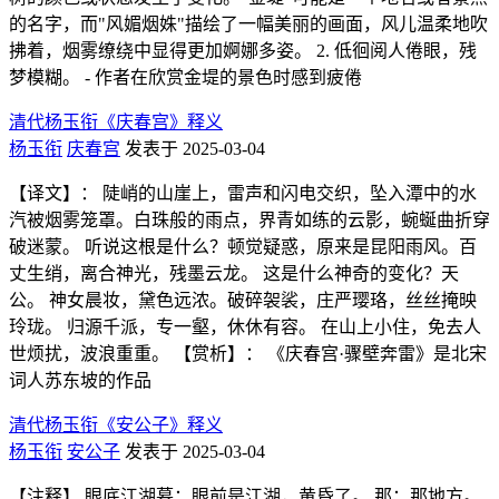
的名字，而"风媚烟姝"描绘了一幅美丽的画面，风儿温柔地吹
拂着，烟雾缭绕中显得更加婀娜多姿。 2. 低徊阅人倦眼，残
梦模糊。 - 作者在欣赏金堤的景色时感到疲倦
清代杨玉衔《庆春宫》释义
杨玉衔
庆春宫
发表于 2025-03-04
【译文】： 陡峭的山崖上，雷声和闪电交织，坠入潭中的水
汽被烟雾笼罩。白珠般的雨点，界青如练的云影，蜿蜒曲折穿
破迷蒙。 听说这根是什么？顿觉疑惑，原来是昆阳雨风。百
丈生绡，离合神光，残墨云龙。 这是什么神奇的变化？天
公。 神女晨妆，黛色远浓。破碎袈裟，庄严璎珞，丝丝掩映
玲珑。 归源千派，专一壑，休休有容。 在山上小住，免去人
世烦扰，波浪重重。 【赏析】： 《庆春宫·骤壁奔雷》是北宋
词人苏东坡的作品
清代杨玉衔《安公子》释义
杨玉衔
安公子
发表于 2025-03-04
【注释】 眼底江湖暮：眼前是江湖，黄昏了。 那：那地方。