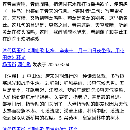
容春雷震响，春雨骤降，把满园花木都打得摇摇欲坠，使鹧鸪
（一种鸟）也感到了春天的气息。 “霎时晴”三句：写春雷初
过，天放晴，又听到燕莺鸣叫。燕莺是黄莺的别名，这里指黄
莺。这几句的意思是：突然之间，春雷过后，天空放晴，听到
黄莺在枝头啼鸣；这时，我醉醺醺地醒来，看到燕子和黄莺正
在庭院里欢唱嬉戏
清代杨玉衔《洞仙歌·忆梅，辛未十二月十四日夜坐作，用屯
田体》释义
杨玉衔
洞仙歌
发表于 2025-03-04
【注释】 1. 屯田体：唐宋时期流行的一种诗歌体裁，多写边
塞风光和战争生活。 2. 狂飙：狂风暴雨，形容气候恶劣。五
月是夏季，狂飙卷起，江城地、梦破笙歌庭院形容天气酷热，
人们纷纷躲进屋里避暑。 3. 蹇驴：指老驴，蹇是跛的意思。
邮亭门闭，指驿站的门关闭了，人倦指驿站的邮差也因为天气
太热而疲惫不堪。 4. 溪流涨：溪流上涨，村桥中断：溪流上
涨到足以切断桥梁的程度。 5. 禁苑树：皇家园林中的树木
清代杨玉衔《洞仙歌 用梦窗体》释义