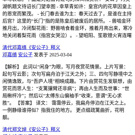
湖帆题文待诏长门望幸图 - 幸草青如许：皇宫内的花草因皇上
的恩宠而繁茂。 - 长门春去谁为主：春天过去了，是谁在主持
后宫？这里的“长门”指的是陈皇后被废后的居所。 - 兽啮金环
推月出，冷闭梨花雨：野兽啃食着金环，推着月亮出来，寒冷
地关闭着梨花雨（指宫女哭泣）。 - 望昭阳、笙歌镫火宵连曙
清代邓嘉缜《安公子》释义
邓嘉缜
安公子
发表于 2025-03-04
【解析】 此词以“闲身”为眼，写月夜赏花情景。上片写景：
起句写云影；次句写扁舟泊于江天之外；三、四句写静境中之
闲情逸致，与“吾庐人境”相映成趣。下片由赏花生发联想，由
赏花而思人生：“支篱攘臂还非病”；再由人生而及世事：“世
局楸枰冷”；然后以“太傅东山偏袖手”收束，意谓“无心求
胜”。 【答案】 译文： 霭霭停云，我扁舟停泊在江天之上。
一例静缘谁得似？指我住的地方。 更点缀疏篱曲折，花明
靓。
清代郑文焯《安公子》释义