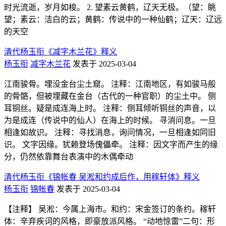
时光流逝，岁月如梭。 2. 望素云黄鹤，辽天无极。（望：眺
望；素云：洁白的云；黄鹤：传说中的一种仙鹤；辽天：辽远
的天空
清代杨玉衔《减字木兰花》释义
杨玉衔
减字木兰花
发表于 2025-03-04
江南骏骨。埋没金台尘土窟。 注释：江南地区，有如骏马般
的骨骼，但被埋藏在金台（古代的一种官职）的尘土中。 侧
耳铜丝。疑是成连海上时。 注释：侧耳倾听铜丝的声音，以
为是成连（传说中的仙人）在海上的时候。 寻消问息。一旦
相逢如故识。 注释：寻找消息，询问情况，一旦相逢如同旧
识。 文字因缘。犹赖登场傀儡牵。 注释：因文字而产生的缘
分，仍然依靠舞台表演中的木偶牵动
清代杨玉衔《锦帐春 吴淞和约成后作，用稼轩体》释义
杨玉衔
锦帐春
发表于 2025-03-04
【注释】 吴淞：今属上海市。和约：宋金签订的条约。稼轩
体：辛弃疾词的风格，即豪放派风格。 “动地惊雷”二句：形