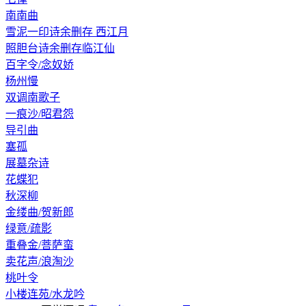
南南曲
雪泥一印诗余删存 西江月
照胆台诗余删存临江仙
百字令/念奴娇
杨州慢
双调南歌子
一痕沙/昭君怨
导引曲
塞孤
展墓杂诗
花蝶犯
秋深柳
金缕曲/贺新郎
绿意/疏影
重叠金/菩萨蛮
卖花声/浪淘沙
桃叶令
小楼连苑/水龙吟