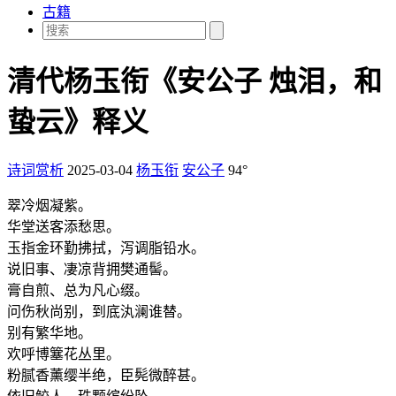
古籍
清代杨玉衔《安公子 烛泪，和
蛰云》释义
诗词赏析
2025-03-04
杨玉衔
安公子
94°
翠冷烟凝紫。
华堂送客添愁思。
玉指金环勤拂拭，泻调脂铅水。
说旧事、凄凉背拥樊通髻。
膏自煎、总为凡心缀。
问伤秋尚别，到底汍澜谁替。
别有繁华地。
欢呼博簺花丛里。
粉腻香薰缨半绝，臣髡微醉甚。