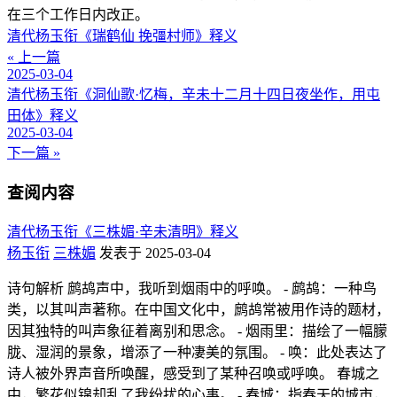
在三个工作日内改正。
清代杨玉衔《瑞鹤仙 挽彊村师》释义
« 上一篇
2025-03-04
清代杨玉衔《洞仙歌·忆梅，辛未十二月十四日夜坐作，用屯
田体》释义
2025-03-04
下一篇 »
查阅内容
清代杨玉衔《三株媚·辛未清明》释义
杨玉衔
三株媚
发表于 2025-03-04
诗句解析 鹧鸪声中，我听到烟雨中的呼唤。 - 鹧鸪：一种鸟
类，以其叫声著称。在中国文化中，鹧鸪常被用作诗的题材，
因其独特的叫声象征着离别和思念。 - 烟雨里：描绘了一幅朦
胧、湿润的景象，增添了一种凄美的氛围。 - 唤：此处表达了
诗人被外界声音所唤醒，感受到了某种召唤或呼唤。 春城之
中，繁花似锦却乱了我纷扰的心事。 - 春城：指春天的城市，