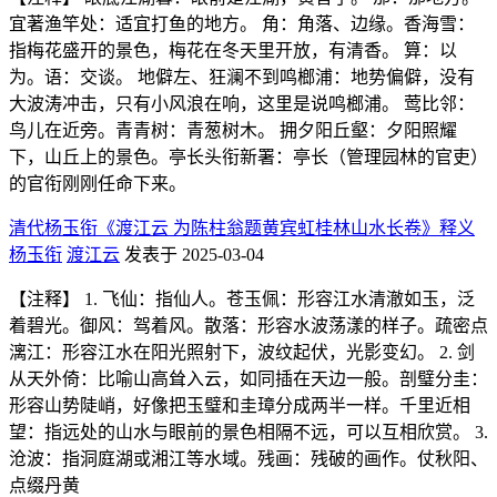
宜著渔竿处：适宜打鱼的地方。 角：角落、边缘。香海雪：
指梅花盛开的景色，梅花在冬天里开放，有清香。 算：以
为。语：交谈。 地僻左、狂澜不到鸣榔浦：地势偏僻，没有
大波涛冲击，只有小风浪在响，这里是说鸣榔浦。 莺比邻：
鸟儿在近旁。青青树：青葱树木。 拥夕阳丘壑：夕阳照耀
下，山丘上的景色。亭长头衔新署：亭长（管理园林的官吏）
的官衔刚刚任命下来。
清代杨玉衔《渡江云 为陈柱翁题黄宾虹桂林山水长卷》释义
杨玉衔
渡江云
发表于 2025-03-04
【注释】 1. 飞仙：指仙人。苍玉佩：形容江水清澈如玉，泛
着碧光。御风：驾着风。散落：形容水波荡漾的样子。疏密点
漓江：形容江水在阳光照射下，波纹起伏，光影变幻。 2. 剑
从天外倚：比喻山高耸入云，如同插在天边一般。剖璧分圭：
形容山势陡峭，好像把玉璧和圭璋分成两半一样。千里近相
望：指远处的山水与眼前的景色相隔不远，可以互相欣赏。 3.
沧波：指洞庭湖或湘江等水域。残画：残破的画作。仗秋阳、
点缀丹黄