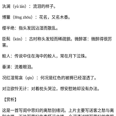
汍澜（yù lán）：流泪的样子。
博簺（fēng zhōu）：花名，又名木香。
缨半绝：指头发因沾湿而散乱。
臣髡（kūn）：古时称头发短而稀疏貌。微醉甚：微醉得很厉
害。
鲛人：传说中住在海中的鲛人，常在月下泣珠。
垂涕：流着眼泪。
况红湿鸳衾（qīn）：何况是红色的被褥已经湿透了。
对泣欲怜无计：对着枕头哭泣，想安慰她却没有办法。
【赏析】
这是一首写闺中思妇的离愁别绪词。上片主要写送客之愁与离