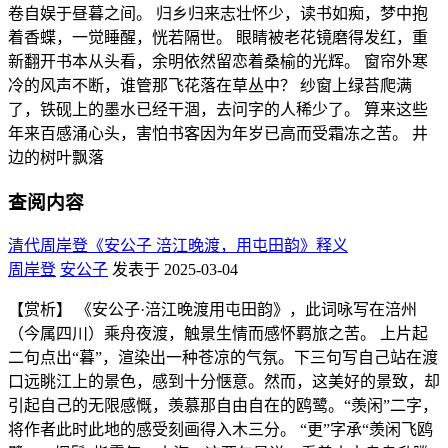
卷自娱于昼暮之间。 归乡归来志壮怀少，读书如痴，梦中抱
着香蝶，一觉睡醒，恍若隔世。 眼睛被老花镜磨得发红，重
新翻开书本从头看，余明依然留恋着桑榆的光辉。 窗帘外寒
冷的风声不断，谁管那飞花落在草丛中？ 纱窗上绿苔爬满
了，铁砚上的墨水已经干涸，去问字的人稀少了。 算来这些
年来百感涌心头，害怕书客因为年岁已高而受霜冻之苦。 井
边的树叶飘落
查阅内容
清代周岸登《安公子 涪江晚渡，用屯田韵》释义
周岸登
安公子
发表于 2025-03-04
【赏析】 《安公子·涪江晚渡用屯田韵》，此词咏写在涪州
（今属四川）乘舟夜渡，触景生情而感怀羁旅之苦。 上片起
二句点出“暮”，渲染出一种苍凉的气氛。下三句写自己站在渡
口远眺江上的景色，感到十分惬意。然而，这美好的景致，却
引起自己的无限感慨，羡慕那自由自在的鸥鹭。“羡闲”二字，
将作者此时此地的感受刻画得入木三分。 “更”字承“羡闲飞鸥