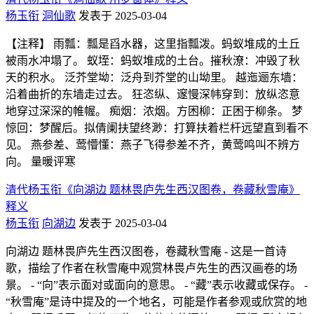
杨玉衔
洞仙歌
发表于 2025-03-04
【注释】 雨瓢：瓢是舀水器，这里指瓢泼。蚂蚁堆成的土丘
被雨水冲塌了。 蚁垤：蚂蚁堆成的土台。摧秋潦：冲毁了秋
天的积水。 泛芥堂坳：泛舟到芥堂的山坳里。 越迤逦东墙：
沿着曲折的东墙走过去。 狂恣纵、邃慢深帏穿到：放纵恣意
地穿过深深的帷幄。 痴烟：浓烟。方困柳：正困于柳条。 梦
惊回：梦醒后。拟倩阑扶望终渺：打算扶着栏杆远望直到看不
见。 燕参差、莺懵懂：燕子飞得参差不齐，黄莺鸣叫不辨方
向。 量暖评寒
清代杨玉衔《向湖边 题林畏庐先生西汉图卷，卷藏秋雪庵》
释义
杨玉衔
向湖边
发表于 2025-03-04
向湖边 题林畏庐先生西汉图卷，卷藏秋雪庵 - 这是一首诗
歌，描绘了作者在秋雪庵中观赏林畏卢先生的西汉画卷的场
景。 - “向”表示面对或面向的意思。 - “藏”表示收藏或保存。 -
“秋雪庵”是诗中提及的一个地名，可能是作者参观或欣赏的地