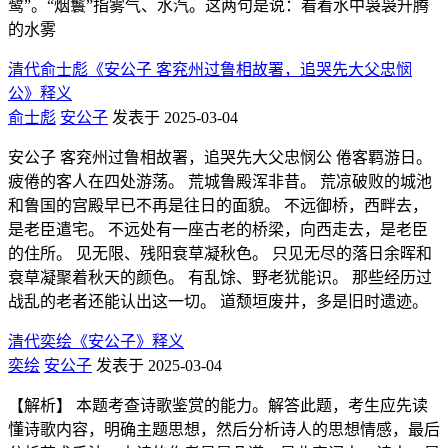
鹭”。“烟鬟”指雾气、水汽。这两句是说：看着水中袅袅升腾
的水雾
清代俞士彪《安公子 客兖州过鲁相故署，追哭先大父忠悯
公》释义
俞士彪
安公子
发表于 2025-03-04
安公子 客兖州过鲁相故署，追哭先大父忠悯公 倦客羁游日。
疲倦的客人在四处游荡。 荒城鲁殿浑非昔。 荒凉破败的城池
和鲁国的宫殿早已不再是往日的面貌。 不远御桥，西畔去，
是老臣遣宅。 不远处有一座古老的桥梁，向西走去，是老臣
的住所。 见无限、残阳衰草凝秋色。 只见无尽的落日余晖和
衰草凝聚着秋天的颜色。 有乱馀、野老犹能识。 那些经历过
战乱的老者还能认出这一切。 道颓垣废井，多是旧时遗迹。
清代奕绘《安公子》释义
奕绘
安公子
发表于 2025-03-04
【解析】 本题考查诗歌鉴赏的能力。解答此题，考生应先读
懂诗歌内容，明确主题思想，然后分析诗人的思想情感，最后