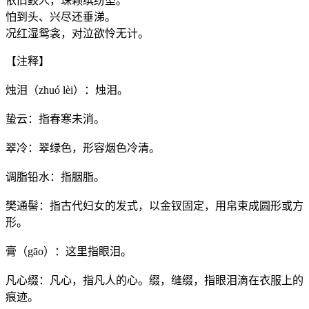
依旧鲛人，珠颗缤纷坠。
怕到头、兴尽还垂涕。
况红湿鸳衾，对泣欲怜无计。
【注释】
烛泪（zhuó lèi）：烛泪。
蛰云：指春寒未消。
翠冷：翠绿色，形容烟色冷清。
调脂铅水：指胭脂。
樊通髻：指古代妇女的发式，以金钗固定，用帛束成圆形或方
形。
膏（gāo）：这里指眼泪。
凡心缀：凡心，指凡人的心。缀，缝缀，指眼泪滴在衣服上的
痕迹。