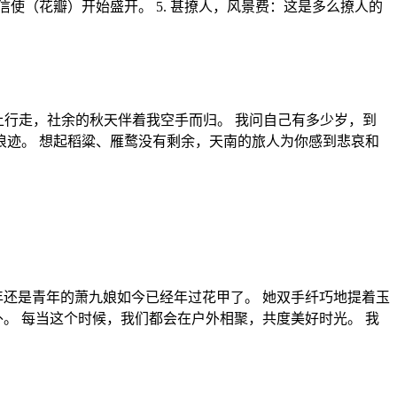
使（花瓣）开始盛开。 5. 甚撩人，风景费：这是多么撩人的
上行走，社余的秋天伴着我空手而归。 我问自己有多少岁，到
迹。 想起稻粱、雁鹜没有剩余，天南的旅人为你感到悲哀和
年还是青年的萧九娘如今已经年过花甲了。 她双手纤巧地提着玉
。 每当这个时候，我们都会在户外相聚，共度美好时光。 我