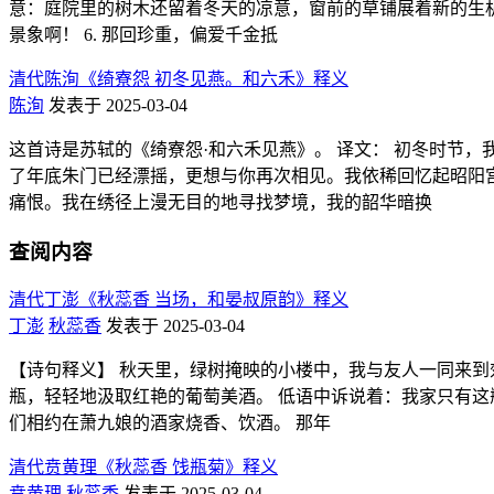
意：庭院里的树木还留着冬天的凉意，窗前的草铺展着新的生机。
景象啊！ 6. 那回珍重，偏爱千金抵
清代陈洵《绮寮怨 初冬见燕。和六禾》释义
陈洵
发表于 2025-03-04
这首诗是苏轼的《绮寮怨·和六禾见燕》。 译文： 初冬时节
了年底朱门已经漂摇，更想与你再次相见。我依稀回忆起昭阳
痛恨。我在绣径上漫无目的地寻找梦境，我的韶华暗换
查阅内容
清代丁澎《秋蕊香 当场，和晏叔原韵》释义
丁澎
秋蕊香
发表于 2025-03-04
【诗句释义】 秋天里，绿树掩映的小楼中，我与友人一同来到
瓶，轻轻地汲取红艳的葡萄美酒。 低语中诉说着：我家只有这
们相约在萧九娘的酒家烧香、饮酒。 那年
清代贲黄理《秋蕊香 饯瓶菊》释义
贲黄理
秋蕊香
发表于 2025-03-04