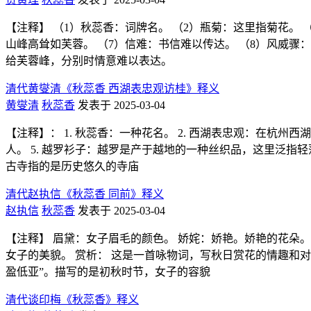
【注释】 （1）秋蕊香：词牌名。 （2）瓶菊：这里指菊花。 
山峰高耸如芙蓉。 （7）信难：书信难以传达。 （8）风威骤：
给芙蓉峰，分别时情意难以表达。
清代黄燮清《秋蕊香 西湖表忠观访桂》释义
黄燮清
秋蕊香
发表于 2025-03-04
【注释】： 1. 秋蕊香：一种花名。 2. 西湖表忠观：在杭州
人。 5. 越罗衫子：越罗是产于越地的一种丝织品，这里泛指轻
古寺指的是历史悠久的寺庙
清代赵执信《秋蕊香 同前》释义
赵执信
秋蕊香
发表于 2025-03-04
【注释】 眉黛：女子眉毛的颜色。 娇姹：娇艳。娇艳的花朵。
女子的美貌。 赏析： 这是一首咏物词，写秋日赏花的情趣和
盈低亚”。描写的是初秋时节，女子的容貌
清代谈印梅《秋蕊香》释义