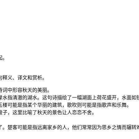
起。
句释义、译文和赏析。
诗词中形容秋天的美丽。
渌水指清澈的湖水。这句诗描绘了一幅湖面上荷花盛开，水面如
玉楼可能是指某个华丽的建筑，歌吹则可能是指歌声和乐舞。
被子，这里比喻了秋天的景色让人恋恋不舍。
了。楚客可能是指远离家乡的人，他们常常因为思乡之情而辗转