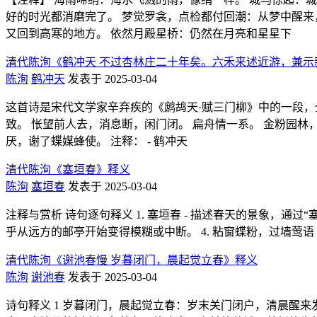
好的时光都消磨完了。 梦觉罗衾，点检都付回潮：从梦中醒来
又回到高寒的地方。 依然月殿星桥：仍然在月亮和星星下
清代陈洵《鹤冲天 不过杏林庄二十年矣。六禾来述近游，兼示
陈洵
鹤冲天
发表于 2025-03-04
这首诗是宋代文学家辛弃疾的《鹧鸪天·赋三门柳》中的一段，
致。 怅望前人去，消息断，闲门闭。 扁舟情一系。 金粉园林
厌，谢了蝶媒蜂使。 注释： - 鹤冲天
清代陈洵《塞垣春》释义
陈洵
塞垣春
发表于 2025-03-04
注释与赏析 诗句逐句释义 1. 塞垣春 - 描述春天的景象，通过“
乎从远方的邮亭开始变得模糊或中断。 4. 粘窗蝶粉，过墙莺语 
清代陈洵《谢池春慢 岁暮闭门，晨起觉立春》释义
陈洵
谢池春
发表于 2025-03-04
诗句释义 1 岁暮闭门，晨起觉立春：岁末关门闭户，清晨醒来发