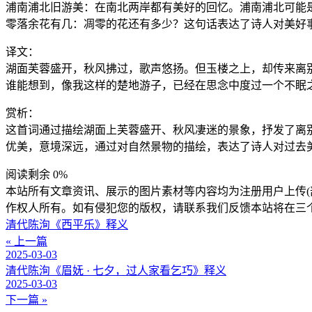
浦南浦北旧游美：在南北两岸都有美好的回忆。浦南浦北可能是
零落余花有几：凋零的花还有多少？这句话表达了诗人对美好
译文：
湖面芙蓉盛开，秋风拂过，歌声悠扬。但玉楼之上，却传来离
谁能想到，像我这样的楚地游子，已经在思念中度过一个不眠
赏析：
这首词通过描绘湖面上芙蓉盛开、秋风凄迷的景象，抒发了离别
优美，意境深远，通过对自然景物的描绘，表达了诗人对过去
阅读剩余 0%
本站所有文章资讯、展示的图片素材等内容均为注册用户上传(
作权人所有。如有侵犯您的版权，请联系我们反馈本站将在三
清代陈洵《西平乐》释义
« 上一篇
2025-03-03
清代陈洵《眉妩 · 七夕，过人家看乞巧》释义
2025-03-03
下一篇 »