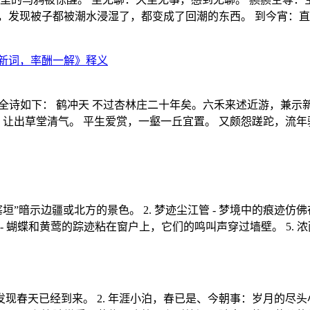
，发现被子都被潮水浸湿了，都变成了回潮的东西。 到今宵：直
新词，率酬一解》释义
全诗如下： 鹤冲天 不过杏林庄二十年矣。六禾来述近游，兼示新
，让出草堂清气。 平生爱赏，一壑一丘宜置。 又颇怨蹉跎，流年
塞垣”暗示边疆或北方的景色。 2. 梦迹尘江管 - 梦境中的痕迹仿
- 蝴蝶和黄莺的踪迹粘在窗户上，它们的鸣叫声穿过墙壁。 5. 浓雨
现春天已经到来。 2. 年涯小泊，春已是、今朝事：岁月的尽头