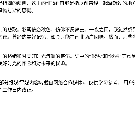
指湖的两侧，这里的“旧游”可能是指以前曾经一起游玩过的地
事物易逝的感慨。
别的悲歌。彩鸳依恋秋色，仿佛不愿离去。一夜之间，我忽然感
之夜。曾经的美好记忆，如今只能在南北两岸回味。然而，那些
的愁绪和对美好时光流逝的感伤。词中的“彩鸳”和“秋被”等意
美好时光的怀念和对未来的忧虑。
部分报媒/平媒内容转载自网络合作媒体)，仅供学习参考。 用
个工作日内改正。