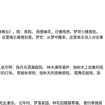
抹微云》。韵：音韵。 雨蹙幽花，日催残燕，梦觉小楼高枕。
，这里暗示离情别意。梦觉：从梦中醒来，这里表示诗人对往事
人坐空明：指月光洒满庭院。 林木满带潮声：指树木上挂着的雨
的灯饰。 鸳被秋宵短：指秋天的夜晚很短。 霓舞任抛残，瑶
无此凄凉。 记年时、梦落家园，种花招蝶展寒塘。 曾约翠微高