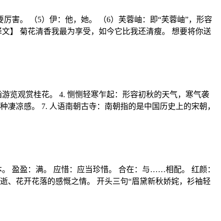
厉害。 （5）伊：他，她。 （6）芙蓉岫：即“芙蓉岫”，形容
【译文】 菊花清香我最为享受，如今它比我还清瘦。 想要将你送
：指游览观赏桂花。 4. 恻恻轻寒乍起：形容初秋的天气，寒气袭
种凄凉感。 7. 人语南朝古寺：南朝指的是中国历史上的宋朝，
 盈盈：满。 应惜：应当珍惜。 合在：与……相配。 红颜：
逝、花开花落的感慨之情。 开头三句“眉黛新秋娇姹，衫袖轻