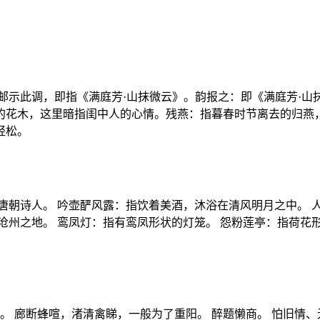
邮示此调，即指《满庭芳·山抹微云》。韵报之：即《满庭芳·山
的花木，这里暗指闺中人的心情。残燕：指暮春时节离去的归燕
轻松。
唐朝诗人。 吟壶酽风露：指饮着美酒，沐浴在清风明月之中。 
沧州之地。 鸾凤灯：指有鸾凤形状的灯笼。 怨粉莲亭：指荷花形
。 廊断蜂喧，渚清禽睇，一般为了重阳。 醉题懒商。 怕旧情、