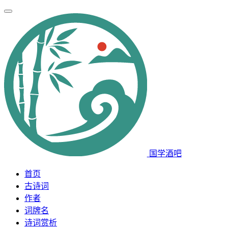
国学酒吧
首页
古诗词
作者
词牌名
诗词赏析