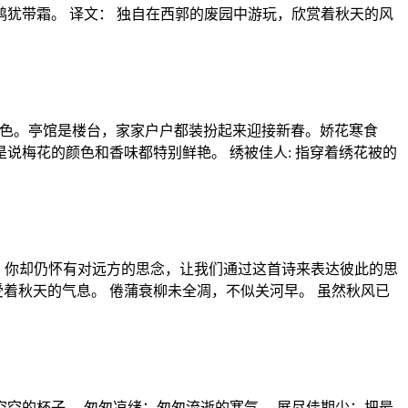
鸿犹带霜。 译文： 独自在西郭的废园中游玩，欣赏着秋天的风
景色。亭馆是楼台，家家户户都装扮起来迎接新春。娇花寒食
梅花的颜色和香味都特别鲜艳。 绣被佳人: 指穿着绣花被的
惫，你却仍怀有对远方的思念，让我们通过这首诗来表达彼此的思
着秋天的气息。 倦蒲衰柳未全凋，不似关河早。 虽然秋风已
空空的杯子。 匆匆凉绪：匆匆流逝的寒气。 展尽佳期少：把最