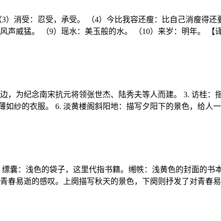
（3）消受：忍受，承受。 （4）今比我容还瘦：比自己消瘦得还要
风声威猛。 （9）瑶水：美玉般的水。 （10）来岁：明年。 
西湖边，为纪念南宋抗元将领张世杰、陆秀夫等人而建。 3. 访桂
薄如纱的衣服。 6. 淡黄楼阁斜阳地：描写夕阳下的景色，给人一
 缥囊：浅色的袋子，这里代指书籍。缃帙：浅黄色的封面的书本。
对青春易逝的感叹。上阕描写秋天的景色，下阕则抒发了对青春易