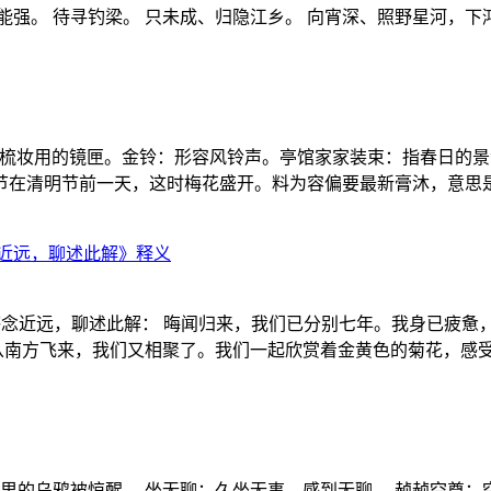
强。 待寻钓梁。 只未成、归隐江乡。 向宵深、照野星河，下
妇女梳妆用的镜匣。金铃：形容风铃声。亭馆家家装束：指春日的
在清明节前一天，这时梅花盛开。料为容偏要最新膏沐，意思是说
近远，聊述此解》释义
感念近远，聊述此解： 晦闻归来，我们已分别七年。我身已疲
雁从南方飞来，我们又相聚了。我们一起欣赏着金黄色的菊花，感受
里的乌鸦被惊醒。 坐无聊：久坐无事，感到无聊。 赪赪空尊：