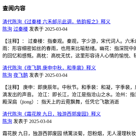
查阅内容
清代陈洵《过秦楼 六禾邮示此调，依韵报之》释义
陈洵
过秦楼
发表于 2025-03-04
【注释】： 过秦楼：指秦观。秦观，字少游，宋代词人。六禾
雨：形容细密如丝的春雨，也用来比喻愁绪。幽花：指深院中
的回忆和感慨。高枕：高枕无忧，这里形容诗人心情的愉悦、
清代陈洵《夜飞鹊 庚申中秋，和季裴》释义
陈洵
夜飞鹊
发表于 2025-03-04
【注释】 庚申：即庚辰年。中秋节。和季裴：和凝，字季裴，
滴发出的声音。 沧江：即长江，沧江是指沧山之水。沧州：指
殿深扃（jiong）：指天上的云霓飘舞，任凭它飞散消逝
清代陈洵《霜花腴 九日，独游西郭废园》释义
陈洵
发表于 2025-03-04
霜花腴 九日，独游西郭废园 绣篱淡菊，怨粉烟，无人漫理秋妆