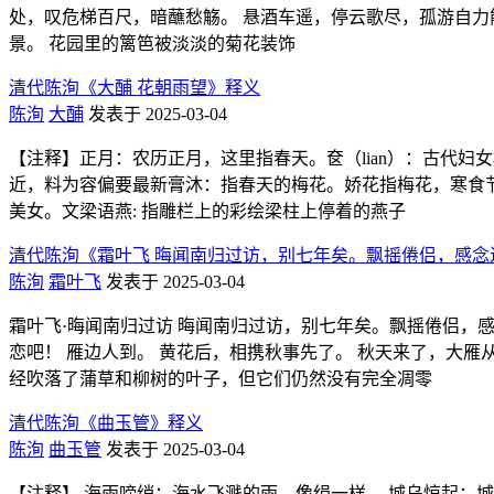
处，叹危梯百尺，暗蘸愁觞。 悬酒车遥，停云歌尽，孤游自力能
景。 花园里的篱笆被淡淡的菊花装饰
清代陈洵《大酺 花朝雨望》释义
陈洵
大酺
发表于 2025-03-04
【注释】正月：农历正月，这里指春天。奁（lian）：古代
近，料为容偏要最新膏沐：指春天的梅花。娇花指梅花，寒食节
美女。文梁语燕: 指雕栏上的彩绘梁柱上停着的燕子
清代陈洵《霜叶飞 晦闻南归过访，别七年矣。飘摇倦侣，感念
陈洵
霜叶飞
发表于 2025-03-04
霜叶飞·晦闻南归过访 晦闻南归过访，别七年矣。飘摇倦侣，
恋吧！ 雁边人到。 黄花后，相携秋事先了。 秋天来了，大
经吹落了蒲草和柳树的叶子，但它们仍然没有完全凋零
清代陈洵《曲玉管》释义
陈洵
曲玉管
发表于 2025-03-04
【注释】 海雨啼绡：海水飞溅的雨，像绢一样。 城乌惊起：城