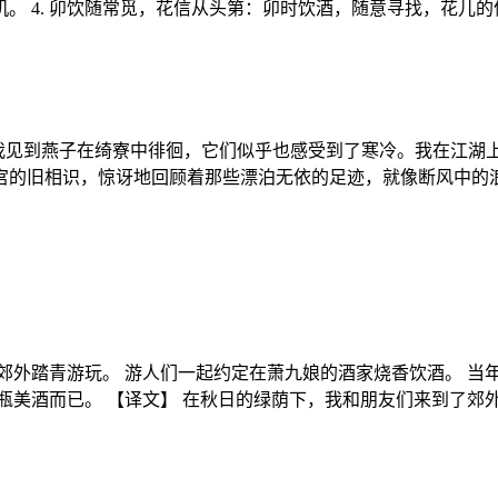
 4. 卯饮随常觅，花信从头第：卯时饮酒，随意寻找，花儿的信
，我见到燕子在绮寮中徘徊，它们似乎也感受到了寒冷。我在江湖
宫的旧相识，惊讶地回顾着那些漂泊无依的足迹，就像断风中的浪
郊外踏青游玩。 游人们一起约定在萧九娘的酒家烧香饮酒。 当
瓶美酒而已。 【译文】 在秋日的绿荫下，我和朋友们来到了郊外