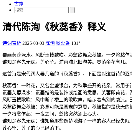
古籍
清代陈洵《秋蕊香》释义
诗词赏析
2025-03-03
陈洵
秋蕊香
131°
罨画芙蓉渌水。风断玉楼歌吹。彩鸳欲舞恋秋被。一夕将愁乍
谁知楚客先无寐。莲心坠。浦南浦北旧游美。零落余花有几。
这首诗是宋代词人晏几道的《秋蕊香》。下面是对这首诗的逐
秋蕊香：一种花，又名金盏银台，为秋季盛开的花朵，常用于
罨画芙蓉渌水：罨画指的是装饰或绘画的意思，芙蓉即荷花，
风断玉楼歌吹：风中断了楼上的歌吹声，暗示着离别的凄凉。
彩鸳欲舞恋秋被：彩鸳可能是鸳鸯的意思，秋被指的是秋天的
一夕将愁乍起：一夜之间，愁绪突然涌上心头。
谁知楚客先无寐：谁知道那些像楚地游子一样的客人已经失眠
莲心坠：莲子的心已经落下。