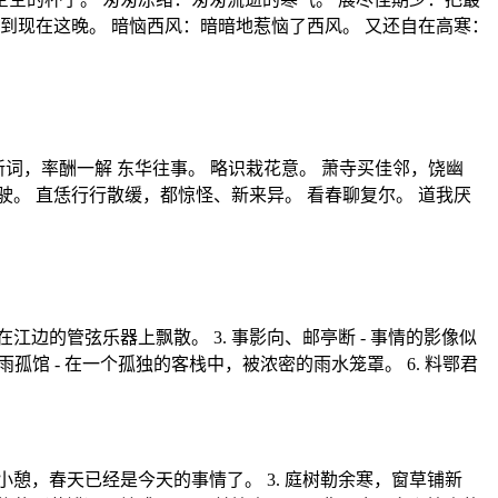
到现在这晚。 暗恼西风：暗暗地惹恼了西风。 又还自在高寒：
词，率酬一解 东华往事。 略识栽花意。 萧寺买佳邻，饶幽
驶。 直恁行行散缓，都惊怪、新来异。 看春聊复尔。 道我厌
佛在江边的管弦乐器上飘散。 3. 事影向、邮亭断 - 事情的影像似
孤馆 - 在一个孤独的客栈中，被浓密的雨水笼罩。 6. 料鄂君
小憩，春天已经是今天的事情了。 3. 庭树勒余寒，窗草铺新