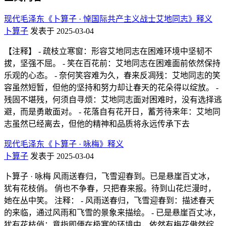
现代毛泽东《卜算子 · 悼国际共产主义战士艾地同志》释义
卜算子
发表于 2025-03-04
【注释】 - 疏枝立寒窗：形容艾地同志在困难环境中坚韧不
拔，坚强不屈。 - 笑在百花前：艾地同志在困难面前依然保持
乐观的心态。 - 奈何笑容难为久，春来反凋残：艾地同志的笑
容虽然短暂，但他的坚持和努力却让春天的花朵得以绽放。 -
残固不堪残，何须自寻烦：艾地同志面对困难时，没有选择逃
避，而是勇敢面对。 - 花落自有花开日，蓄芳待来年：艾地同
志虽然已经离去，但他的精神和品质将永远传承下去
现代毛泽东《卜算子 · 咏梅》释义
卜算子
发表于 2025-03-04
卜算子 · 咏梅 风雨送春归，飞雪迎春到。已是悬崖百丈冰，
犹有花枝俏。 俏也不争春，只把春来报。待到山花烂漫时，
她在丛中笑。 注释： - 风雨送春归，飞雪迎春到：描述春天
的来临，通过风雨和飞雪的景象来描绘。 - 已是悬崖百丈冰，
犹有花枝俏：意指即便在极寒的环境中，依然有梅花傲然绽