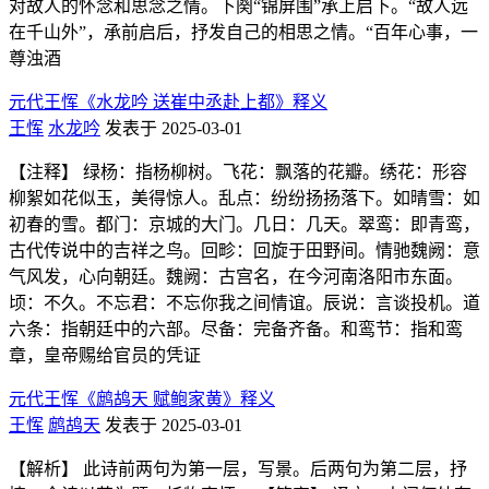
对故人的怀念和思念之情。下阕“锦屏围”承上启下。“故人远
在千山外”，承前启后，抒发自己的相思之情。“百年心事，一
尊浊酒
元代王恽《水龙吟 送崔中丞赴上都》释义
王恽
水龙吟
发表于 2025-03-01
【注释】 绿杨：指杨柳树。飞花：飘落的花瓣。绣花：形容
柳絮如花似玉，美得惊人。乱点：纷纷扬扬落下。如晴雪：如
初春的雪。都门：京城的大门。几日：几天。翠鸾：即青鸾，
古代传说中的吉祥之鸟。回畛：回旋于田野间。情驰魏阙：意
气风发，心向朝廷。魏阙：古宫名，在今河南洛阳市东面。
顷：不久。不忘君：不忘你我之间情谊。辰说：言谈投机。道
六条：指朝廷中的六部。尽备：完备齐备。和鸾节：指和鸾
章，皇帝赐给官员的凭证
元代王恽《鹧鸪天 赋鲍家黄》释义
王恽
鹧鸪天
发表于 2025-03-01
【解析】 此诗前两句为第一层，写景。后两句为第二层，抒