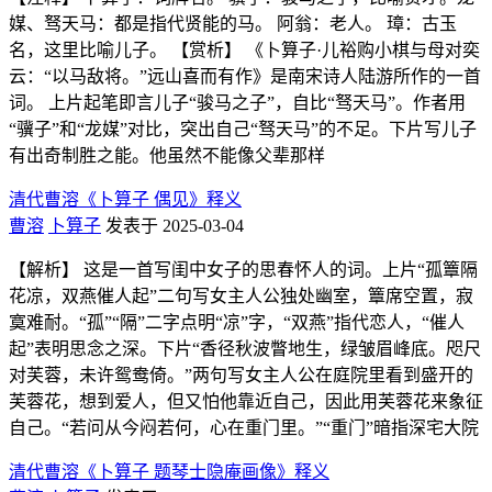
媒、驽天马：都是指代贤能的马。 阿翁：老人。 璋：古玉
名，这里比喻儿子。 【赏析】 《卜算子·儿裕购小棋与母对奕
云：“以马敌将。”远山喜而有作》是南宋诗人陆游所作的一首
词。 上片起笔即言儿子“骏马之子”，自比“驽天马”。作者用
“骥子”和“龙媒”对比，突出自己“驽天马”的不足。下片写儿子
有出奇制胜之能。他虽然不能像父辈那样
清代曹溶《卜算子 偶见》释义
曹溶
卜算子
发表于 2025-03-04
【解析】 这是一首写闺中女子的思春怀人的词。上片“孤簟隔
花凉，双燕催人起”二句写女主人公独处幽室，簟席空置，寂
寞难耐。“孤”“隔”二字点明“凉”字，“双燕”指代恋人，“催人
起”表明思念之深。下片“香径秋波瞥地生，绿皱眉峰底。咫尺
对芙蓉，未许鸳鸯倚。”两句写女主人公在庭院里看到盛开的
芙蓉花，想到爱人，但又怕他靠近自己，因此用芙蓉花来象征
自己。“若问从今闷若何，心在重门里。”“重门”暗指深宅大院
清代曹溶《卜算子 题琴士隐庵画像》释义