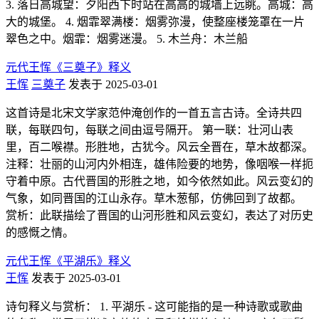
3. 落日高城望：夕阳西下时站在高高的城墙上远眺。高城：高
大的城堡。 4. 烟霏翠满楼：烟雾弥漫，使整座楼笼罩在一片
翠色之中。烟霏：烟雾迷漫。 5. 木兰舟：木兰船
元代王恽《三奠子》释义
王恽
三奠子
发表于 2025-03-01
这首诗是北宋文学家范仲淹创作的一首五言古诗。全诗共四
联，每联四句，每联之间由逗号隔开。 第一联：壮河山表
里，百二喉襟。形胜地，古犹今。风云全晋在，草木故都深。
注释：壮丽的山河内外相连，雄伟险要的地势，像咽喉一样扼
守着中原。古代晋国的形胜之地，如今依然如此。风云变幻的
气象，如同晋国的江山永存。草木葱郁，仿佛回到了故都。
赏析：此联描绘了晋国的山河形胜和风云变幻，表达了对历史
的感慨之情。
元代王恽《平湖乐》释义
王恽
发表于 2025-03-01
诗句释义与赏析： 1. 平湖乐 - 这可能指的是一种诗歌或歌曲