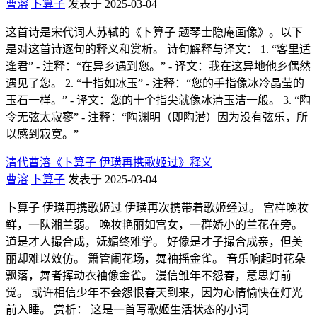
曹溶
卜算子
发表于 2025-03-04
这首诗是宋代词人苏轼的《卜算子 题琴士隐庵画像》。以下
是对这首诗逐句的释义和赏析。 诗句解释与译文： 1. “客里适
逢君” - 注释：“在异乡遇到您。” - 译文：我在这异地他乡偶然
遇见了您。 2. “十指如冰玉” - 注释：“您的手指像冰冷晶莹的
玉石一样。” - 译文：您的十个指尖就像冰清玉洁一般。 3. “陶
令无弦太寂寥” - 注释：“陶渊明（即陶潜）因为没有弦乐，所
以感到寂寞。”
清代曹溶《卜算子 伊璜再携歌姬过》释义
曹溶
卜算子
发表于 2025-03-04
卜算子 伊璜再携歌姬过 伊璜再次携带着歌姬经过。 宫样晚妆
鲜，一队湘兰弱。 晚妆艳丽如宫女，一群娇小的兰花在旁。
道是才人撮合成，妩媚终难学。 好像是才子撮合成亲，但美
丽却难以效仿。 箫管闹花场，舞袖摇金雀。 音乐响起时花朵
飘落，舞者挥动衣袖像金雀。 漫信雏年不怨春，意思灯前
觉。 或许相信少年不会怨恨春天到来，因为心情愉快在灯光
前入睡。 赏析： 这是一首写歌姬生活状态的小词