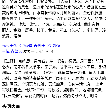
情。全诗以花为题，托物寄怀。 【答案】 译文：人间何处有
这样美好的景色，是刘家的池馆还是鲍家的春景？后庭花在空
寂的琼树上唱响，曲水宫妆饰的人儿见到丽人。金粉作胭脂，
麝香做尘土，一枝千叶拥黄云。花工可能是多情之人，梦中追
逐洛神。 注释：淑景、池馆、后庭花、空琼树、曲水宫妆、
丽人、金粉、麝香、枝干、黄云、花工（艺人）、多情思、凌
波舞、洛神
元代王恽《点绛唇 寿周干臣》释义
王恽
点绛唇
发表于 2025-03-01
【注释】 点绛唇：词牌名。寿：祝寿，祝贺。周干臣：即周
必大，南宋著名文学家，字子充，号平园。他为人正直、学识
渊博，深得百姓爱戴。 【赏析】 此词是祝寿之作。词人用典
巧妙，以白也的诗来赞美彭寿（周干臣），表达自己对友人的
深情厚意。全词语言典雅，意境幽远，富有生活气息。 上片
写秋日宴会。“秋气”二句，写秋景，点明时间、地点和气氛；
“良辰美景”，写宴会的时间、场合。这两句既点明了时令
查阅内容