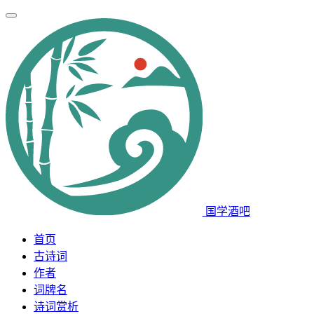
国学酒吧
首页
古诗词
作者
词牌名
诗词赏析