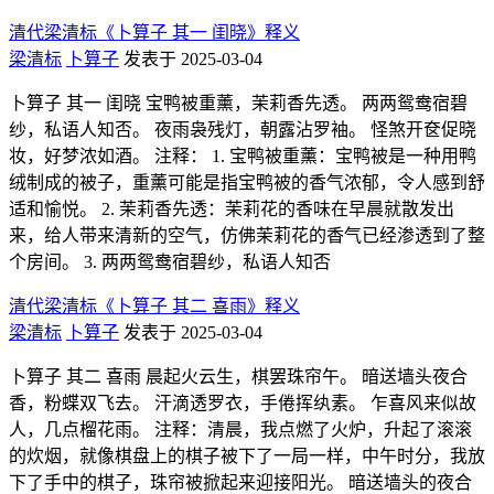
清代梁清标《卜算子 其一 闺晓》释义
梁清标
卜算子
发表于 2025-03-04
卜算子 其一 闺晓 宝鸭被重薰，茉莉香先透。 两两鸳鸯宿碧
纱，私语人知否。 夜雨袅残灯，朝露沾罗袖。 怪煞开奁促晓
妆，好梦浓如酒。 注释： 1. 宝鸭被重薰：宝鸭被是一种用鸭
绒制成的被子，重薰可能是指宝鸭被的香气浓郁，令人感到舒
适和愉悦。 2. 茉莉香先透：茉莉花的香味在早晨就散发出
来，给人带来清新的空气，仿佛茉莉花的香气已经渗透到了整
个房间。 3. 两两鸳鸯宿碧纱，私语人知否
清代梁清标《卜算子 其二 喜雨》释义
梁清标
卜算子
发表于 2025-03-04
卜算子 其二 喜雨 晨起火云生，棋罢珠帘午。 暗送墙头夜合
香，粉蝶双飞去。 汗滴透罗衣，手倦挥纨素。 乍喜风来似故
人，几点榴花雨。 注释：清晨，我点燃了火炉，升起了滚滚
的炊烟，就像棋盘上的棋子被下了一局一样，中午时分，我放
下了手中的棋子，珠帘被掀起来迎接阳光。 暗送墙头的夜合