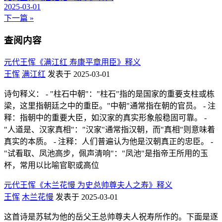
2025-03-01
下一篇 »
查阅内容
元代王恽《满江红 寿康平章用臣》释义
王恽
满江红
发表于 2025-03-01
诗句释义： - "柱石中朝"："柱石"指的是国家的重要支柱或栋
梁，这里指朝廷之中的重臣。"中朝"通常指在朝的官员。 - 注
释：指朝中的重要大臣，如汉家的真实形象般稳固可靠。 -
"人道是、汉家真相"："汉家"通常指汉朝，而"真相"则意味着
真实的本质。 - 注释：人们普遍认为他是汉朝真正的忠臣。 -
"试看取、凤池高步，佩声清响"："凤池"是指帝王所用的玉
杯，常用以比喻官职或高位
元代王恽《木兰花慢 为史总帅尊夫人之寿》释义
王恽
木兰花慢
发表于 2025-03-01
这首诗是苏轼为他的岳父王总帅尊夫人祝寿所作的。下面是逐