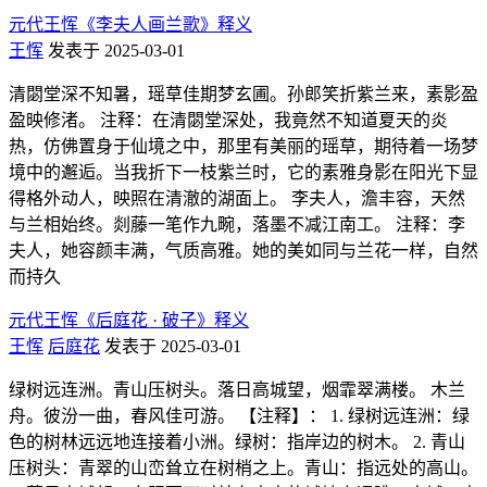
元代王恽《李夫人画兰歌》释义
王恽
发表于 2025-03-01
清閟堂深不知暑，瑶草佳期梦玄圃。孙郎笑折紫兰来，素影盈
盈映修渚。 注释：在清閟堂深处，我竟然不知道夏天的炎
热，仿佛置身于仙境之中，那里有美丽的瑶草，期待着一场梦
境中的邂逅。当我折下一枝紫兰时，它的素雅身影在阳光下显
得格外动人，映照在清澈的湖面上。 李夫人，澹丰容，天然
与兰相始终。剡藤一笔作九畹，落墨不减江南工。 注释：李
夫人，她容颜丰满，气质高雅。她的美如同与兰花一样，自然
而持久
元代王恽《后庭花 · 破子》释义
王恽
后庭花
发表于 2025-03-01
绿树远连洲。青山压树头。落日高城望，烟霏翠满楼。 木兰
舟。彼汾一曲，春风佳可游。 【注释】： 1. 绿树远连洲：绿
色的树林远远地连接着小洲。绿树：指岸边的树木。 2. 青山
压树头：青翠的山峦耸立在树梢之上。青山：指远处的高山。