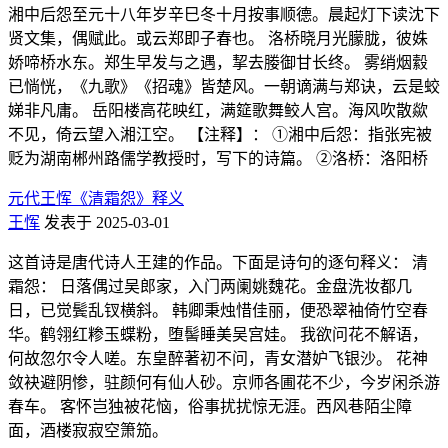
湘中后怨至元十八年岁辛巳冬十月按事顺德。晨起灯下读沈下
贤文集，偶赋此。或云郑即子春也。 洛桥晓月光朦胧，彼姝
娇啼桥水东。郑生早发与之遇，挈去媵御甘长终。 雾绡烟縠
已惝恍，《九歌》《招魂》皆楚风。一朝谪满与郑诀，云是蛟
娣非凡庸。 岳阳楼高花映红，满筵歌舞鲛人宫。海风吹散歘
不见，倚云望入湘江空。 【注释】： ①湘中后怨：指张宪被
贬为湖南郴州路儒学教授时，写下的诗篇。 ②洛桥：洛阳桥
元代王恽《清霜怨》释义
王恽
发表于 2025-03-01
这首诗是唐代诗人王建的作品。下面是诗句的逐句释义： 清
霜怨： 日落偶过吴郎家，入门两阑姚魏花。金盘洗妆都几
日，已觉鬓乱钗横斜。 韩卿秉烛惜佳丽，便恐翠袖倚竹空春
华。鹤翎红糁玉蝶粉，堕髻睡美吴宫娃。 我欲问花不解语，
何故忽尔令人嗟。东皇醉著初不问，青女潜妒飞银沙。 花神
敛袂避阴惨，驻颜何有仙人砂。京师各圃花不少，今岁闲杀游
春车。 客怀岂独被花恼，俗事扰扰惊无涯。西风巷陌尘障
面，酒楼寂寂空箫笳。