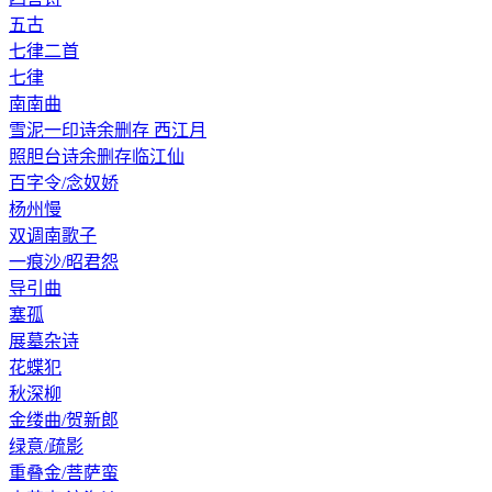
五古
七律二首
七律
南南曲
雪泥一印诗余删存 西江月
照胆台诗余删存临江仙
百字令/念奴娇
杨州慢
双调南歌子
一痕沙/昭君怨
导引曲
塞孤
展墓杂诗
花蝶犯
秋深柳
金缕曲/贺新郎
绿意/疏影
重叠金/菩萨蛮