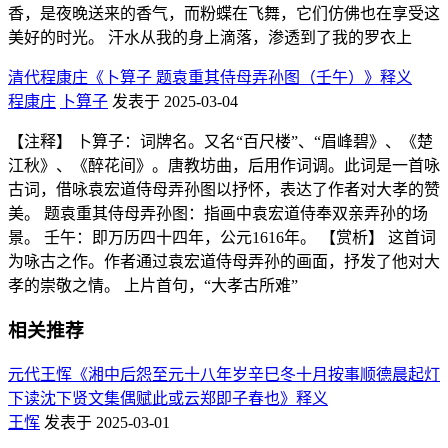
香，是夜晚送来的香气，而粉蝶在飞舞，它们仿佛也在享受这
美好的时光。 汗水从我的身上滴落，渗透到了我的罗衣上
清代程康庄《卜算子 题袁重其侍母弄孙图（壬午）》释义
程康庄
卜算子
发表于 2025-03-04
【注释】 卜算子：词牌名。又名“百尺楼”、“眉峰碧》、《楚
江秋》、《醉花间》。唐教坊曲，后用作词调。此词是一首咏
古词，借咏袁宏道侍母弄孙图以抒怀，表达了作者对大孝的赞
美。 题袁重其侍母弄孙图：指画中袁宏道侍奉双亲弄孙的场
景。 壬午：即万历四十四年，公元1616年。 【赏析】 这首词
为咏古之作。作者通过袁宏道侍母弄孙的画面，抒发了他对大
孝的崇敬之情。 上片首句，“大孝古所难”
相关推荐
元代王恽《湘中后怨至元十八年岁辛巳冬十月按事顺德晨起灯
下读沈下贤文集偶赋此或云郑即子春也》释义
王恽
发表于 2025-03-01