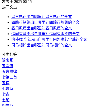
发表于 2025-06-15
热门文章
以气熟止出自哪里？以气熟止的全文
四蹄行欲倒出自哪里？四蹄行欲倒的全文
名曰风痹出自哪里？名曰风痹的全文
借问有酒不出自哪里？借问有酒不的全文
内外胧若宝珠出自哪里？内外胧若宝珠的全文
司马相如出自哪里？司马相如的全文
分类标签
诉衷肠
五言诗
五言排律
七绝二首
五律
七言诗
七古
七绝
四言诗