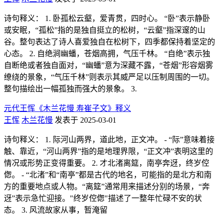
诗句释义： 1. 卧孤松云壑，爱青贯，四时心。 “卧”表示静卧
或安眠，“孤松”指的是独自挺立的松树，“云壑”指深邃的山
谷。整句表达了诗人喜爱独自在松树下，四季都保持着坚定的
心态。 2. 自绝涧幽蟠，苍烟高拥，气压千林。 “自绝”表示独
自断绝或者独自面对，“幽蟠”意为深藏不露，“苍烟”形容烟雾
缭绕的景象，“气压千林”则表示其威严足以压制周围的一切。
整句描绘出一幅孤独而强大的景象。 3.
元代王恽《木兰花慢 寿崔子文》释义
王恽
木兰花慢
发表于 2025-03-01
诗句释义： 1. 际河山两界，道此地，正文冲。 - “际”意味着接
触、靠近，“河山两界”指的是地理界限，“正文冲”表明这里的
情况或形势正变得重要。 2. 才北渚离筵，南亭奔迓，终岁倥
偬。 - “北渚”和“南亭”都是古代的地名，可能指的是北方和南
方的重要地点或人物。“离筵”通常用来描述分别的场景，“奔
迓”表示急忙迎接。"终岁倥偬"描述了一整年忙碌不安的状
态。 3. 风流故家从事，暂淹留