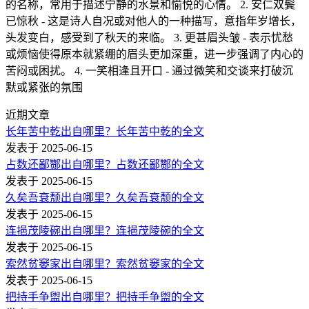
的名称，常用于描述宁静的水景和愉悦的心情。 2. 安仁双鬓
已惊秋 - 这是诗人自况或对他人的一种描写，意指年岁增长，
头发变白，感受到了秋天的来临。 3. 更甚眉头皱 - 表示忧愁
或烦恼使得原本就紧绷的眉头更加深重，进一步强调了内心的
苦闷或困扰。 4. 一笑相逢且开口 - 通过微笑和交谈来打破沉
默或紧张的氛围
近期文章
长年苦中乾出自哪里？长年苦中乾的全文
发表于 2025-06-15
占数还鄙酂出自哪里？占数还鄙酂的全文
发表于 2025-06-15
久矣吾衰颓出自哪里？久矣吾衰颓的全文
发表于 2025-06-15
连挹茂陵碗出自哪里？连挹茂陵碗的全文
发表于 2025-06-15
索然贫窭家出自哪里？索然贫窭家的全文
发表于 2025-06-15
把持手争盥出自哪里？把持手争盥的全文