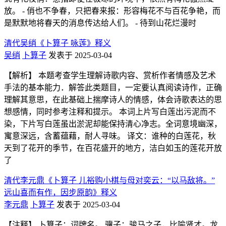
放。 - 俏也不争春，只把春来报：形容梅花不与百花争艳，而
是默默地将春天的消息传达给人们。 - 待到山花烂漫时
清代吴绡《卜算子 咏莲》释义
吴绡
卜算子
发表于 2025-03-04
【解析】 本题考查学生理解诗歌内容、赏析作者情感及艺术
手法的基本能力．解答此类题目，一定要认真阅读诗作，正确
理解其意思，在此基础上揣摩诗人的情感，体会诗歌表达的思
想感情，同时参考注释和提示。 本词上片写白莲出污泥而不
染，下片写白莲虽出淤泥却能保持清心净志。全词意境幽深，
寓意深远，含蓄蕴藉，耐人寻味。 译文：谁种的白莲花，秋
天到了花开的季节，在百花盛开的地方，洁白如玉的莲花开放
了
清代李元鼎《卜算子 儿裕购小棋与母对奕云：“以马敌将。”
远山喜而有作，因步原韵》释义
李元鼎
卜算子
发表于 2025-03-04
【注释】 卜算子：词牌名。 骥子：骏马之子，比喻贤才。龙