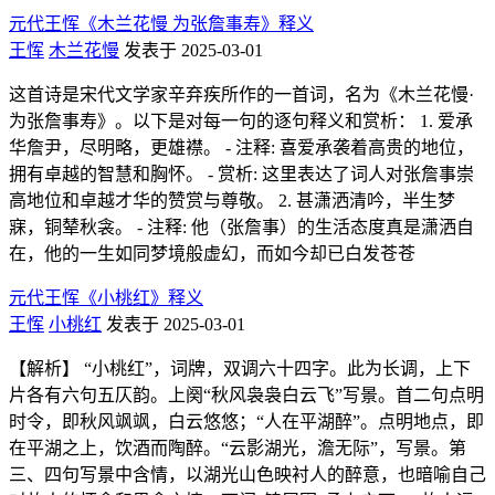
元代王恽《木兰花慢 为张詹事寿》释义
王恽
木兰花慢
发表于 2025-03-01
这首诗是宋代文学家辛弃疾所作的一首词，名为《木兰花慢·
为张詹事寿》。以下是对每一句的逐句释义和赏析： 1. 爱承
华詹尹，尽明略，更雄襟。 - 注释: 喜爱承袭着高贵的地位，
拥有卓越的智慧和胸怀。 - 赏析: 这里表达了词人对张詹事崇
高地位和卓越才华的赞赏与尊敬。 2. 甚潇洒清吟，半生梦
寐，铜辇秋衾。 - 注释: 他（张詹事）的生活态度真是潇洒自
在，他的一生如同梦境般虚幻，而如今却已白发苍苍
元代王恽《小桃红》释义
王恽
小桃红
发表于 2025-03-01
【解析】 “小桃红”，词牌，双调六十四字。此为长调，上下
片各有六句五仄韵。上阕“秋风袅袅白云飞”写景。首二句点明
时令，即秋风飒飒，白云悠悠；“人在平湖醉”。点明地点，即
在平湖之上，饮酒而陶醉。“云影湖光，澹无际”，写景。第
三、四句写景中含情，以湖光山色映衬人的醉意，也暗喻自己