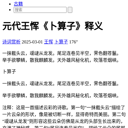
古籍
元代王恽《卜算子》释义
诗词赏析
2025-03-01
王恽
卜算子
176°
一抹截头云，叆叇从龙发。尾足连卷见半空，霁色翻苍鬣。
举手欲攀鳞，散我麒麟发。天外雄风秘化机，吹落苍烟峡。
卜算子
一抹截头云，叆叇从龙发。尾足连卷见半空，霁色翻苍鬣。
举手欲攀鳞，散我麒麟发。天外雄风秘化机，吹落苍烟峡。
注释：这是一首描述云彩的诗歌。第一句“一抹截头云”描绘了
一片云朵的形状，像是被切断一样，显得奇特而美丽。第二句
“叆叇从龙发”则形容这些云朵仿佛是从龙的头部生长出来的，