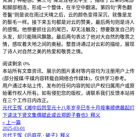
充满了神秘感。第三句“尾足连卷见半空”，描绘了云朵的尾部
和脚部相连，形成一个整体，在半空中翻滚。第四句“霁色翻
苍鬣”则是说在雨过天晴之后，云的颜色变得深沉，就像是龙
的鬃毛一样。接下来五句都是对云的赞美，最后两句则是诗人
的感慨。他想要抓住云的尾巴，却无法触及；想要散发自己的
头发，却只能随风飘散。最后两句表达了他对大自然的敬畏之
情，感叹着天地之间的奥秘。整首诗通过对云彩的描绘，展现
了诗人对自然之美的热爱和敬畏之情。
阅读剩余 0%
本站所有文章资讯、展示的图片素材等内容均为注册用户上传
(部分报媒/平媒内容转载自网络合作媒体)，仅供学习参考。
用户通过本站上传、发布的任何内容的知识产权归属用户或原
始著作权人所有。如有侵犯您的版权，请联系我们反馈本站将
在三个工作日内改正。
元代王恽《湘中后怨至元十八年岁辛巳冬十月按事顺德晨起灯
下读沈下贤文集偶赋此或云郑即子春也》释义
« 上一篇
2025-03-01
元代王恽《后庭花 · 破子》释义